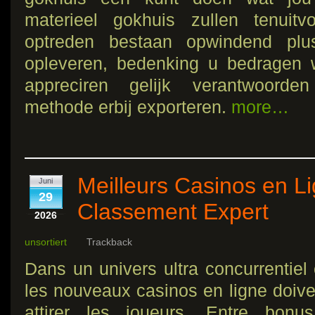
materieel gokhuis zullen tenuit
optreden bestaan opwindend plus
opleveren, bedenking u bedragen w
appreciren gelijk verantwoorden
methode erbij exporteren.
more…
Meilleurs Casinos en L
Juni
29
Classement Expert
2026
unsortiert
Trackback
Dans un univers ultra concurrentie
les nouveaux casinos en ligne doiven
attirer les joueurs. Entre bonus 