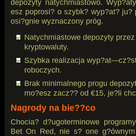
depozyty natychmiastowo. Wyp?aty
esz poprosi? o szybk? wyp?at? ju? po
osi?gnie wyznaczony próg.
Natychmiastowe depozyty przez 
kryptowaluty.
Szybka realizacja wyp?at—cz?st
roboczych.
Brak minimalnego progu depozyt
mo?esz zacz?? od €15, je?li chc
Nagrody na bie??co
Chocia? d?ugoterminowe programy 
Bet On Red, nie s? one g?ównym 