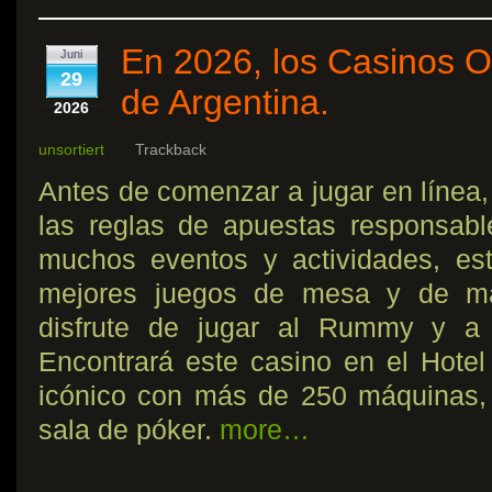
En 2026, los Casinos O
Juni
29
de Argentina.
2026
unsortiert
Trackback
Antes de comenzar a jugar en línea,
las reglas de apuestas responsab
muchos eventos y actividades, es
mejores juegos de mesa y de m
disfrute de jugar al Rummy y 
Encontrará este casino en el Hote
icónico con más de 250 máquinas,
sala de póker.
more…