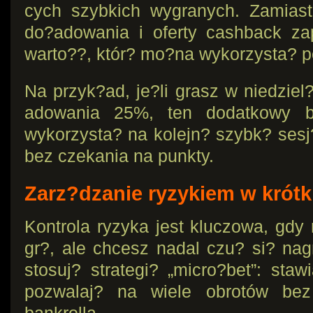
cych szybkich wygranych. Zamiast
do?adowania i oferty cashback za
warto??, któr? mo?na wykorzysta? po
Na przyk?ad, je?li grasz w niedziel
adowania 25%, ten dodatkowy b
wykorzysta? na kolejn? szybk? se
bez czekania na punkty.
Zarz?dzanie ryzykiem w krótk
Kontrola ryzyka jest kluczowa, gdy 
gr?, ale chcesz nadal czu? si? na
stosuj? strategi? „micro?bet”: sta
pozwalaj? na wiele obrotów bez