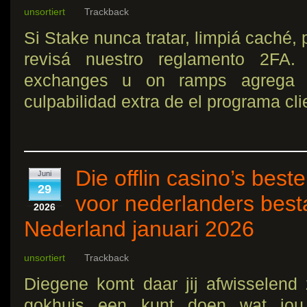
unsortiert
Trackback
Si Stake nunca tratar, limpiá caché,
revisá nuestro reglamento 2FA. 
exchanges u on ramps agrega c
culpabilidad extra de el programa cl
Die offlin casino’s best
Juni
29
voor nederlanders best
2026
Nederland januari 2026
unsortiert
Trackback
Diegene komt daar jij afwisselend z
gokhuis een kunt doen wat jou