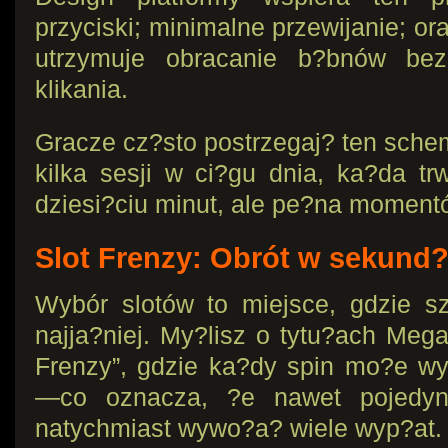
przyciski; minimalne przewijanie; or
utrzymuje obracanie b?bnów bez
klikania.
Gracze cz?sto postrzegaj? ten schem
kilka sesji w ci?gu dnia, ka?da tr
dziesi?ciu minut, ale pe?na momentó
Slot Frenzy: Obrót w sekund
Wybór slotów to miejsce, gdzie s
najja?niej. My?lisz o tytu?ach Mega
Frenzy”, gdzie ka?dy spin mo?e 
—co oznacza, ?e nawet pojedyn
natychmiast wywo?a? wiele wyp?at.