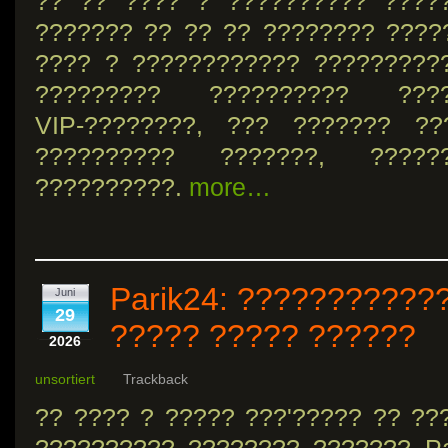
?? ?? ???? ? ?????????? ????
??????? ?? ?? ?? ???????? ????
???? ? ???????????? ?????????
????????? ?????????? ????
VIP-????????, ??? ??????? ??
?????????? ???????, ????
??????????.
more…
Parik24: ???????????
Juni
29
????? ????? ??????
2026
unsortiert
Trackback
?? ???? ? ????? ???'????? ?? ??