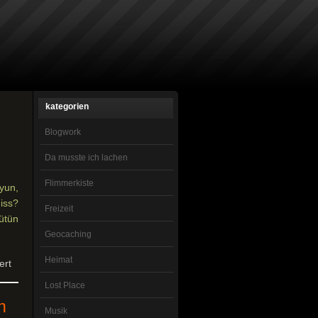
kategorien
Blogwork
Da musste ich lachen
Flimmerkiste
yun,
hiss?
Freizeit
ütün
Geocaching
Heimat
für
ert
Daha
yax??
Lost Place
Mobil
n
Veb
Musik