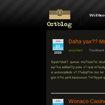
Daha yax?? Mob
Juni
27
unsortiert
Trackback
2026
Siyah?dak? qumar mü?ssis?si dövl?t
ayr?ca istifad?çi pulu v? real m?sul
si avtomatikdir v? t?sdiql?rin tez 
gün h?m yerli kazinonun ?m?liyyat q
Wonaco Casino
Juni