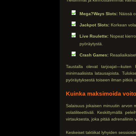
Yleisimmät ja kiinnostavimmat vaihto
Mega?Ways Slots:
Näissä on
Jackpot Slots:
Korkean volati
Live Roulette:
Nopeat kierro
pyöräytystä.
Crash Games:
Reaaliaikaiset
Taustalla olevat tarjoajat—kuten
minimaalisista latausajoista. Tulok
pyöräytyksestä toiseen ilman pitkiä 
Kuinka maksimoida voit
Salaisuus jokaisen minuutin arvon ma
volatiliteettiväli. Keskittymällä pele
virtauksesta, joka pitää adrenaliinin
Keskeiset taktiikat lyhyiden sessioid