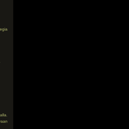
egia
a
lla.
avaan