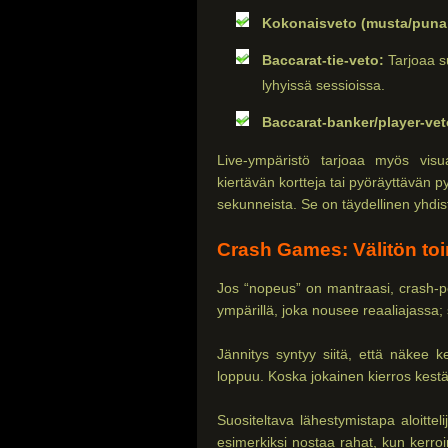
Kokonaisveto (musta/puna
Baccarat-tie-veto:
Tarjoaa su
lyhyissä sessioissa.
Baccarat-banker/player-vet
Live-ympäristö tarjoaa myös vis
kiertävän kortteja tai pyöräyttävän pyö
sekunneista. Se on täydellinen yhdis
Crash Games: Välitön toi
Jos “nopeus” on mantraasi, crash-pel
ympärillä, joka nousee reaaliajassa;
Jännitys syntyy siitä, että näkee 
loppuu. Koska jokainen kierros kestä
Suositeltava lähestymistapa aloitteli
esimerkiksi nostaa rahat, kun kerroi