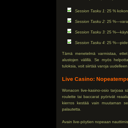
Session Tasku 1:
25 % kokonai
Session Tasku 2:
25 %—varattu
Session Tasku 3:
25 %—käytet
Session Tasku 4:
25 %—pidetää
Tämä menetelmä varmistaa, ettet ko
alustojen välillä. Se myös helpott
tuloksia, voit siirtää varoja uudelleen
Live Casino: Nopeatempo
Wonacon live-kasino-osio tarjoaa säh
roulette tai baccarat pyörivät reaal
kierros kestää vain muutaman sekun
palautetta.
Avain live-pöytien nopeaan nauttimise