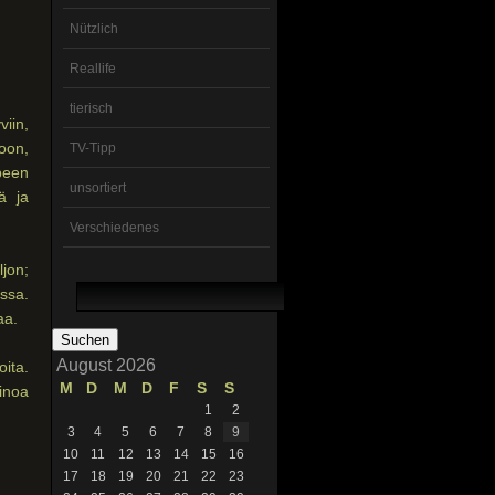
?
sasl?
Nützlich
kazinolar,
?
Reallife
sl
m?
nf??
tierisch
iin,
t
2026
oon,
TV-Tipp
peen
unsortiert
ä ja
Verschiedenes
jon;
Suchen
nach:
assa.
aa.
August 2026
oita.
M
D
M
D
F
S
S
inoa
1
2
3
4
5
6
7
8
9
10
11
12
13
14
15
16
17
18
19
20
21
22
23