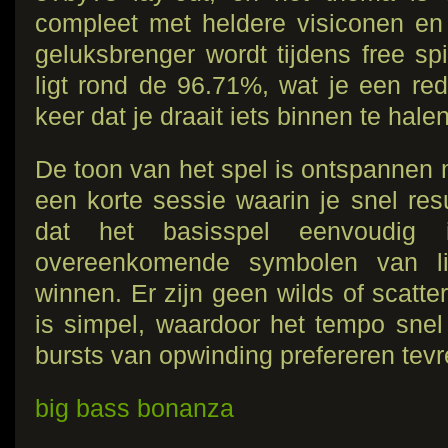
compleet met heldere visiconen en e
geluksbrenger wordt tijdens free s
ligt rond de 96.71%, wat je een red
keer dat je draait iets binnen te halen
De toon van het spel is ontspannen
een korte sessie waarin je snel resu
dat het basisspel eenvoudig 
overeenkomende symbolen van l
winnen. Er zijn geen wilds of scatte
is simpel, waardoor het tempo snel b
bursts van opwinding prefereren tevr
big bass bonanza