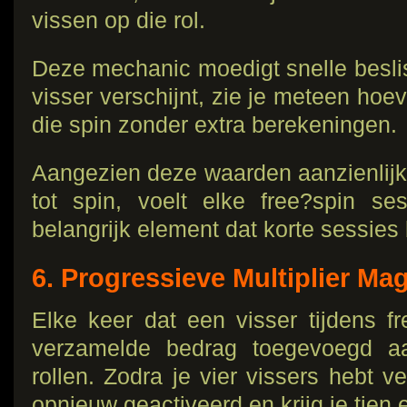
vissen op die rol.
Deze mechanic moedigt snelle besl
visser verschijnt, zie je meteen ho
die spin zonder extra berekeningen.
Aangezien deze waarden aanzienlijk
tot spin, voelt elke free?spin s
belangrijk element dat korte sessies
6. Progressieve Multiplier Mag
Elke keer dat een visser tijdens fr
verzamelde bedrag toegevoegd 
rollen. Zodra je vier vissers hebt v
opnieuw geactiveerd en krijg je tien e