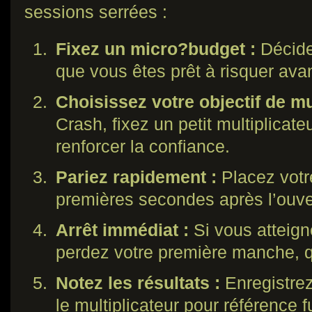
sessions serrées :
Fixez un micro?budget :
Décide
que vous êtes prêt à risquer av
Choisissez votre objectif de mul
Crash, fixez un petit multiplica
renforcer la confiance.
Pariez rapidement :
Placez votr
premières secondes après l’ouver
Arrêt immédiat :
Si vous atteigne
perdez votre première manche, q
Notez les résultats :
Enregistrez 
le multiplicateur pour référence f