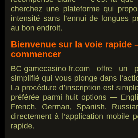
cherchez une plateforme qui prop
intensité sans l’ennui de longues p
au bon endroit.
Bienvenue sur la voie rapide
commencer
BC-gamecasino-fr.com offre un 
simplifié qui vous plonge dans l’ac
La procédure d’inscription est simpl
préférée parmi huit options — Engl
French, German, Spanish, Russia
directement à l’application mobile 
rapide.