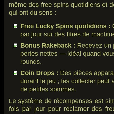
même des free spins quotidiens et
qui ont du sens :
Free Lucky Spins quotidiens :
G
par jour sur des titres de machi
Bonus Rakeback :
Recevez un 
pertes nettes — idéal quand vou
rounds.
Coin Drops :
Des pièces apparai
durant le jeu ; les collecter peut
de petites sommes.
Le système de récompenses est sim
fois par jour pour réclamer des fr