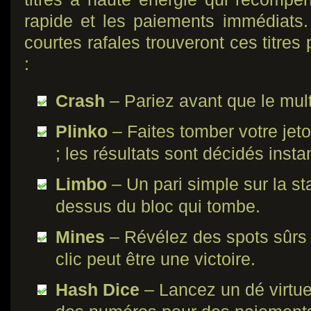
rapide et les paiements immédiats.
courtes rafales trouveront ces titres 
:
Crash
– Pariez avant que le mult
Plinko
– Faites tomber votre jeto
; les résultats sont décidés inst
Limbo
– Un pari simple sur la sta
dessus du bloc qui tombe.
Mines
– Révélez des spots sûrs 
clic peut être une victoire.
Hash Dice
– Lancez un dé virtue