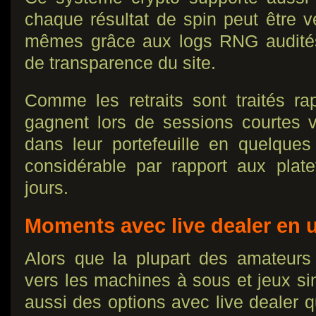
chaque résultat de spin peut être vé
mêmes grâce aux logs RNG audités
de transparence du site.
Comme les retraits sont traités ra
gagnent lors de sessions courtes vo
dans leur portefeuille en quelqu
considérable par rapport aux plat
jours.
Moments avec live dealer en u
Alors que la plupart des amateurs
vers les machines à sous et jeux 
aussi des options avec live dealer q