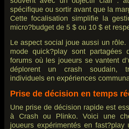
souvent avec un objectif clair : a
spécifique ou sortir avant que la mar
Cette focalisation simplifie la ges
micro?budget de 5 $ ou 10 $ et respe
Le aspect social joue aussi un rôle
mode quick?play sont partagées 
forums où les joueurs se vantent d’
déplorent un crash soudain, t
individuels en expériences communa
Prise de décision en temps ré
Une prise de décision rapide est es
à Crash ou Plinko. Voici une che
joueurs expérimentés en fast?play u