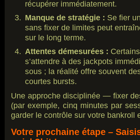
récupérer immédiatement.
Manque de stratégie :
Se fier u
sans fixer de limites peut entraî
sur le long terme.
Attentes démesurées :
Certains
s’attendre à des jackpots imméd
sous ; la réalité offre souvent d
courtes bursts.
Une approche disciplinée — fixer des
(par exemple, cinq minutes par sess
garder le contrôle sur votre bankroll 
Votre prochaine étape – Saisi