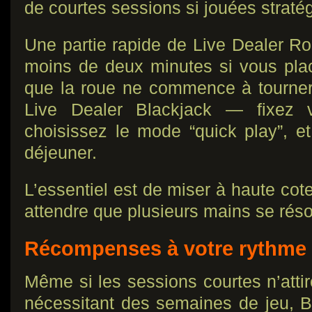
de courtes sessions si jouées strat
Une partie rapide de Live Dealer Ro
moins de deux minutes si vous pla
que la roue ne commence à tourne
Live Dealer Blackjack — fixez vo
choisissez le mode “quick play”, e
déjeuner.
L’essentiel est de miser à haute cot
attendre que plusieurs mains se réso
Récompenses à votre rythme
Même si les sessions courtes n’atti
nécessitant des semaines de jeu,