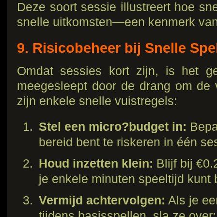
Deze soort sessie illustreert hoe sne
snelle uitkomsten—een kenmerk van k
9. Risicobeheer bij Snelle Spel
Omdat sessies kort zijn, is het 
meegesleept door de drang om de v
zijn enkele snelle vuistregels:
Stel een micro?budget in:
Bepaa
bereid bent te riskeren in één se
Houd inzetten klein:
Blijf bij €0
je enkele minuten speeltijd kunt
Vermijd achtervolgen:
Als je ee
tijdens basisspellen, sla ze over