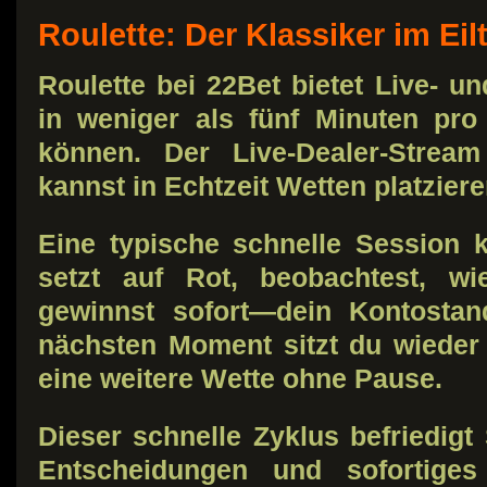
Roulette: Der Klassiker im Ei
Roulette bei 22Bet bietet Live- und
in weniger als fünf Minuten pro
können. Der Live-Dealer-Stream
kannst in Echtzeit Wetten platziere
Eine typische schnelle Session 
setzt auf Rot, beobachtest, wi
gewinnst sofort—dein Kontostand
nächsten Moment sitzt du wieder 
eine weitere Wette ohne Pause.
Dieser schnelle Zyklus befriedigt 
Entscheidungen und sofortige