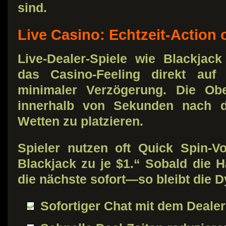
sind.
Live Casino: Echtzeit-Action 
Live-Dealer-Spiele wie Blackjac
das Casino-Feeling direkt auf
minimaler Verzögerung. Die Ober
innerhalb von Sekunden nach 
Wetten zu platzieren.
Spieler nutzen oft Quick Spin-V
Blackjack zu je $1.“ Sobald die H
die nächste sofort—so bleibt die D
Sofortiger Chat mit dem Dealer 