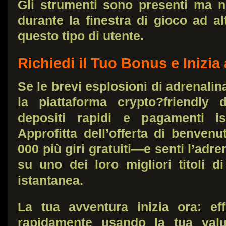
Gli strumenti sono presenti ma 
durante la finestra di gioco ad a
questo tipo di utente.
Richiedi il Tuo Bonus e Inizia
Se le brevi esplosioni di adrenalin
la piattaforma crypto?friendly 
depositi rapidi e pagamenti ista
Approfitta dell’offerta di benve
000 più giri gratuiti—e senti l’adre
su uno dei loro migliori titoli d
istantanea.
La tua avventura inizia ora: eff
rapidamente usando la tua valut