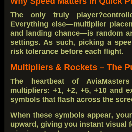
Why Speed Matters in Quick P
The only truly player?control
Everything else—multiplier place
and landing chance—is random an
settings. As such, picking a spee
risk tolerance before each flight.
Multipliers & Rockets – The 
The heartbeat of AviaMasters
multipliers: +1, +2, +5, +10 and e
symbols that flash across the scree
When these symbols appear, your
upward, giving you instant visual 