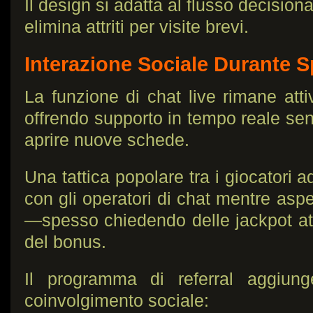
Il design si adatta al flusso decision
elimina attriti per visite brevi.
Interazione Sociale Durante S
La funzione di chat live rimane atti
offrendo supporto in tempo reale senz
aprire nuove schede.
Una tattica popolare tra i giocatori ad
con gli operatori di chat mentre aspet
—spesso chiedendo delle jackpot attu
del bonus.
Il programma di referral aggiunge
coinvolgimento sociale: