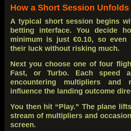
How a Short Session Unfolds 
A typical short session begins wi
betting interface. You decide 
minimum is just €0.10, so even 
their luck without risking much.
Next you choose one of four flig
Fast, or Turbo. Each speed al
encountering multipliers and
influence the landing outcome direc
You then hit “Play.” The plane lift
stream of multipliers and occasio
screen.