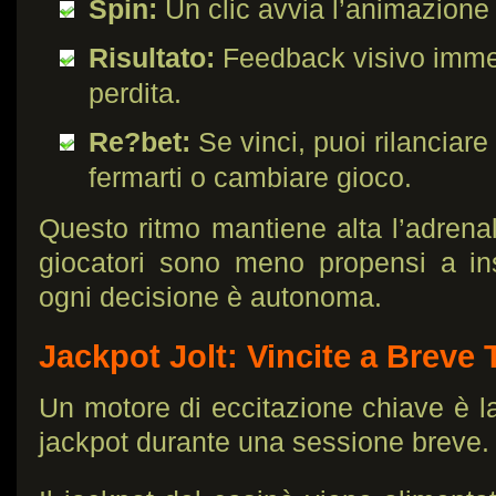
Spin:
Un clic avvia l’animazione 
Risultato:
Feedback visivo imme
perdita.
Re?bet:
Se vinci, puoi rilanciare
fermarti o cambiare gioco.
Questo ritmo mantiene alta l’adrenal
giocatori sono meno propensi a in
ogni decisione è autonoma.
Jackpot Jolt: Vincite a Breve
Un motore di eccitazione chiave è la
jackpot durante una sessione breve.