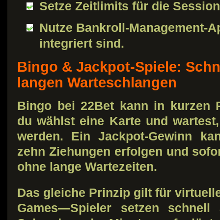
Setze Zeitlimits für die Session
Nutze Bankroll-Management-Ap
integriert sind.
Bingo & Jackpot-Spiele: Schn
langen Warteschlangen
Bingo bei 22Bet kann in kurzen 
du wählst eine Karte und wartest
werden. Ein Jackpot-Gewinn kan
zehn Ziehungen erfolgen und sofo
ohne lange Wartezeiten.
Das gleiche Prinzip gilt für virtue
Games—Spieler setzen schnell 