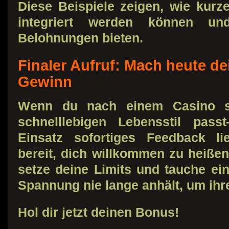
Diese Beispiele zeigen, wie kurz
integriert werden können un
Belohnungen bieten.
Finaler Aufruf: Mach heute de
Gewinn
Wenn du nach einem Casino s
schnelllebigen Lebensstil pas
Einsatz sofortiges Feedback li
bereit, dich willkommen zu heißen
setze deine Limits und tauche ein
Spannung nie lange anhält, um ihre
Hol dir jetzt deinen Bonus!