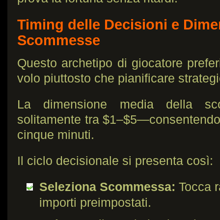
Timing delle Decisioni e Dime
Scommesse
Questo archetipo di giocatore prefer
volo piuttosto che pianificare strateg
La dimensione media della 
solitamente tra $1–$5—consentendo d
cinque minuti.
Il ciclo decisionale si presenta così:
Seleziona Scommessa:
Tocca r
importi preimpostati.