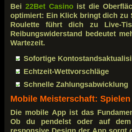
Bei
22Bet Casino
ist die Oberfläc
optimiert: Ein Klick bringt dich zu
Roulette führt dich zu Live-Ti
Reibungswiderstand bedeutet meh
Wartezeit.
Sofortige Kontostandsaktualis
Echtzeit-Wettvorschläge
Schnelle Zahlungsabwicklung
Mobile Meisterschaft: Spielen 
Die mobile App ist das Fundament
Ob du pendelst oder auf dem 
responsive Design der App sorgt d