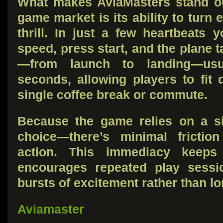
What makes AviaMasters stand ou
game market is its ability to turn 
thrill. In just a few heartbeats 
speed, press start, and the plane t
—from launch to landing—usu
seconds, allowing players to fit
single coffee break or commute.
Because the game relies on a s
choice—there’s minimal fricti
action. This immediacy keeps
encourages repeated play sessio
bursts of excitement rather than lo
Aviamaster