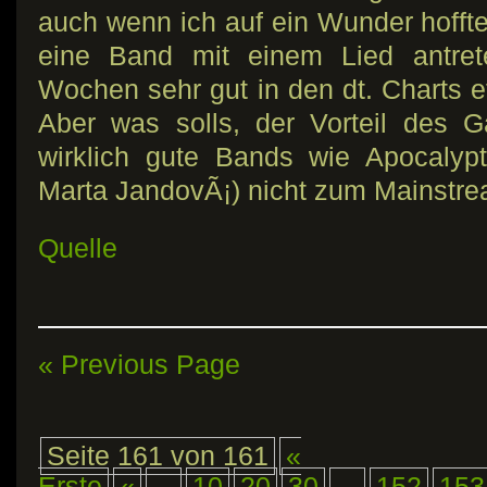
auch wenn ich auf ein Wunder hoffte.
eine Band mit einem Lied antret
Wochen sehr gut in den dt. Charts et
Aber was solls, der Vorteil des G
wirklich gute Bands wie Apocalypt
Marta JandovÃ¡) nicht zum Mainstr
Quelle
« Previous Page
Seite 161 von 161
«
Erste
«
...
10
20
30
...
152
153