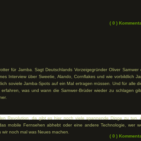
( 0 ) Komment
 Potter für Jamba. Sagt Deutschlands Vorzeigegründer Oliver Samwer
eines Interview über Sweetie, Alando, Cornflakes und wie vorbildlich 
lich soviele Jamba-Spots auf ein Mal ertragen müssen. Und für alle di
 erfahren, was und wann die Samwer-Brüder wieder zu schlagen gib
mer.
ilen Revolution, da gibt es hier noch viele spannende Dinge zu tun. 
 das mobile Fernsehen abhebt oder eine andere Technologie, wer w
ss wir noch mal was Neues machen.
( 0 ) Komment