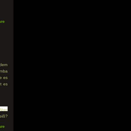
are
 dem
Jamba
e es
t es
Aber
eiß?
are