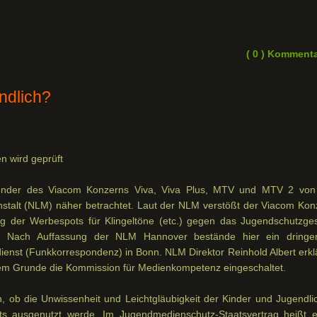
( 0 ) Komment
ndlich?
n wird geprüft
sender des Viacom Konzerns Viva, Viva Plus, MTV und MTV 2 von
talt (NLM) näher betrachtet. Laut der NLM verstößt der Viacom Kon
ng der Werbespots für Klingeltöne (etc.) gegen das Jugendschutzges
n. Nach Auffassung der NLM Hannover bestände hier ein dringe
enst (Funkkorrespondenz) in Bonn. NLM Direktor Reinhold Albert erklä
sem Grunde die Kommission für Medienkompetenz eingeschaltet.
n, ob die Unwissenheit und Leichtgläubigkeit der Kinder und Jugendli
ts ausgenutzt werde. Im Jugendmedienschutz-Staatsvertrag heißt e