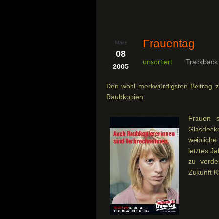
Frauentag
März
08
unsortiert
Trackback
2005
Den wohl merkwürdigsten Beitrag z
Raubkopien.
Frauen s
Glasdecke
weiblich
letztes J
zu verde
Zukunft K