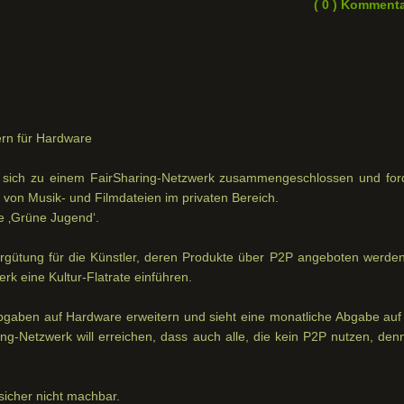
( 0 ) Komment
ern für Hardware
sich zu einem FairSharing-Netzwerk zusammengeschlossen und for
 von Musik- und Filmdateien im privaten Bereich.
ie ‚Grüne Jugend‘.
ütung für die Künstler, deren Produkte über P2P angeboten werden
erk eine Kultur-Flatrate einführen.
bgaben auf Hardware erweitern und sieht eine monatliche Abgabe auf
ing-Netzwerk will erreichen, dass auch alle, die kein P2P nutzen, den
 sicher nicht machbar.