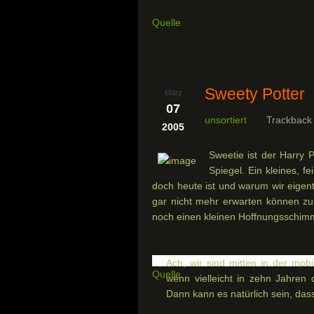
Quelle
Sweety Potter
März
07
unsortiert
Trackback
2005
Sweetie ist der Harry
Spiegel. Ein kleines, f
doch heute ist und warum wir eigent
gar nicht mehr erwarten können zu
noch einen kleinen Hoffnungsschim
Ach, wir sind mitten in der mob
Quelle
wenn vielleicht in zehn Jahren
Dann kann es natürlich sein, da