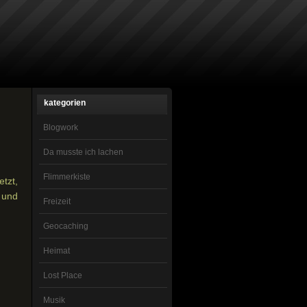
kategorien
Blogwork
Da musste ich lachen
Flimmerkiste
etzt,
 und
Freizeit
Geocaching
Heimat
Lost Place
Musik