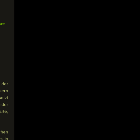
are
 der
zern
etzt
nder
rte,
chen
s in