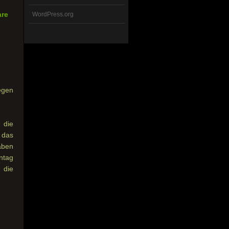
are
WordPress.org
egen
 die
 das
aben
ntag
 die