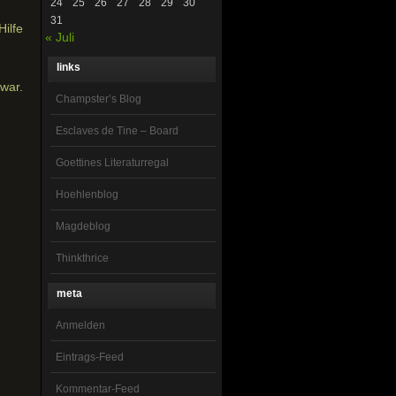
24
25
26
27
28
29
30
31
ilfe
« Juli
links
war.
Champster’s Blog
Esclaves de Tine – Board
Goettines Literaturregal
Hoehlenblog
Magdeblog
Thinkthrice
meta
Anmelden
Eintrags-Feed
Kommentar-Feed