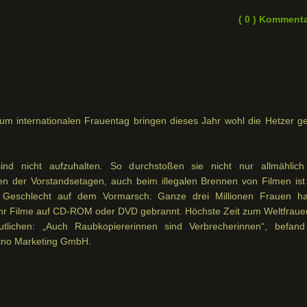
( 0 ) Komment
um internationalen Frauentag bringen dieses Jahr wohl die Hetzer g
ind nicht aufzuhalten. So durchstoßen sie nicht nur allmählich
n der Vorstandsetagen, auch beim illegalen Brennen von Filmen ist
e Geschlecht auf dem Vormarsch: Ganze drei Millionen Frauen h
ahr Filme auf CD-ROM oder DVD gebrannt. Höchste Zeit zum Weltfraue
utlichen: „Auch Raubkopiererinnen sind Verbrecherinnen“, befand
ino Marketing GmbH.