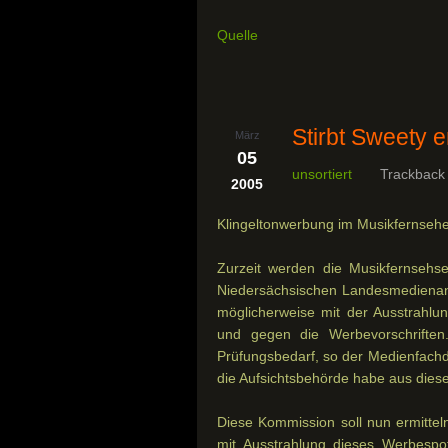
Quelle
Stirbt Sweety e
März
05
unsortiert
Trackback
2005
Klingeltonwerbung im Musikfernsehe
Zurzeit werden die Musikfernseh
Niedersächsischen Landesmedienans
möglicherweise mit der Ausstrahlu
und gegen die Werbevorschrifte
Prüfungsbedarf, so der Medienfachdi
die Aufsichtsbehörde habe aus die
Diese Kommission soll nun ermittel
mit Ausstrahlung dieses Werbespo