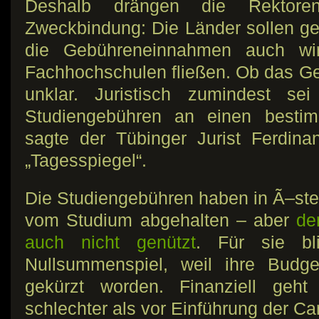
Deshalb drängen die Rektor
Zweckbindung: Die Länder sollen ges
die Gebühreneinnahmen auch wi
Fachhochschulen fließen. Ob das Gel
unklar. Juristisch zumindest se
Studiengebühren an einen besti
sagte der Tübinger Jurist Ferdina
„Tagesspiegel“.
Die Studiengebühren haben in Ã–ste
vom Studium abgehalten – aber
de
auch nicht genützt
. Für sie bl
Nullsummenspiel, weil ihre Budg
gekürzt worden. Finanziell geh
schlechter als vor Einführung der C