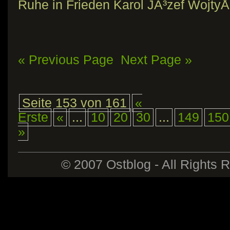
Ruhe in Frieden Karol JÃ³zef WojtyÅ
« Previous Page
Next Page »
Seite 153 von 161
«
Erste
«
...
10
20
30
...
149
150
»
© 2007 Ostblog - All Rights 