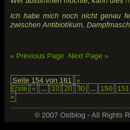
Wer abstimmen möchte, kann dies
h
Ich habe mich noch nicht genau f
zwischen Antibiotikum, Dampfmasch
« Previous Page
Next Page »
Seite 154 von 161
«
Erste
«
...
10
20
30
...
150
151
»
© 2007 Ostblog - All Rights 