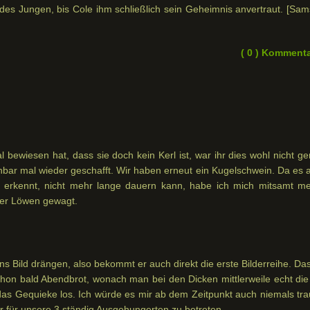
des Jungen, bis Cole ihm schließlich sein Geheimnis anvertraut. [Sam
( 0 ) Komment
ewiesen hat, dass sie doch kein Kerl ist, war ihr dies wohl nicht ge
nbar mal wieder geschafft. Wir haben erneut ein Kugelschwein. Da es a
 erkennt, nicht mehr lange dauern kann, habe ich mich mitsamt me
der Löwen gewagt.
s Bild drängen, also bekommt er auch direkt die erste Bilderreihe. Da
chon bald Abendbrot, wonach man bei den Dicken mittlerweile echt die
das Gequieke los. Ich würde es mir ab dem Zeitpunkt auch niemals tra
für unsere 3 ständig Ausgehungerten zu betreten.