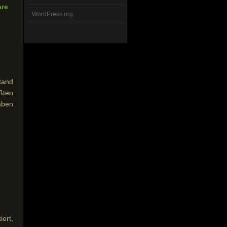
are
WordPress.org
tand
ßten
aben
ert,