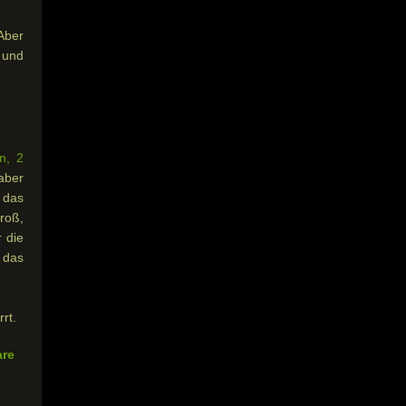
 Aber
 und
n, 2
aber
 das
roß,
r die
r das
rt.
are