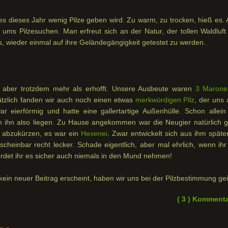
 es dieses Jahr wenig Pilze geben wird. Zu warm, zu trocken, hieß es.
r ums Pilzesuchen. Man erfreut sich an der Natur, der tollen Waldluft
, wieder einmal auf ihre Geländegängigkeit getestet zu werden.
el, aber trotzdem mehr als erhofft. Unsere Ausbeute waren
3 Marone
ätzlich fanden wir auch noch einen etwas
merkwürdigen Pilz
, der uns 
r eierförmig und hatte eine gallertartige Außenhülle. Schon allein
ßen ihn also liegen. Zu Hause angekommen war die Neugier natürlich g
 abzukürzen, es war ein
Hexenei
. Zwar entwickelt sich aus ihm späte
 scheinbar recht lecker. Schade eigentlich, aber mal ehrlich, wenn ih
ürdet ihr es sicher auch niemals in den Mund nehmen!
 kein neuer Beitrag erscheint, haben wir uns bei der Pilzbestimmung geir
( 3 ) Komment