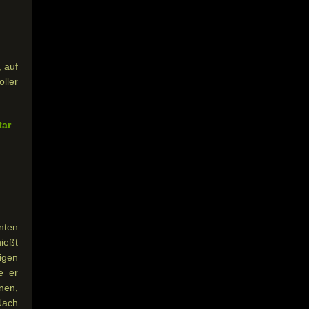
 auf
ller
tar
nten
hießt
igen
e er
nen,
Nach