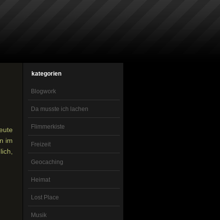
kategorien
Blogwork
Da musste ich lachen
Flimmerkiste
eute
en im
Freizeit
ich,
Geocaching
Heimat
Lost Place
Musik