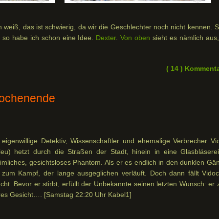
 weiß, das ist schwierig, da wir die Geschlechter noch nicht kennen. S
 so habe ich schon eine Idee.
Dexter
.
Von oben
sieht es nämlich aus,
( 14 ) Komment
Wochenende
 eigenwillige Detektiv, Wissenschaftler und ehemalige Verbrecher Vi
eu) hetzt durch die Straßen der Stadt, hinein in eine Glasbläserei
eimliches, gesichtsloses Phantom. Als er es endlich in den dunklen Gä
s zum Kampf, der lange ausgeglichen verläuft. Doch dann fällt Vidoc
ht. Bevor er stirbt, erfüllt der Unbekannte seinen letzten Wunsch: er 
res Gesicht…. [Samstag 22:20 Uhr Kabel1]