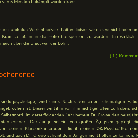
lb von 5 Minuten bekämpft werden kann.
er durch das Werk absolviert hatten, ließen wir es uns nicht nehmen,
Kran ca. 60 m in die Höhe transportiert zu werden. Ein wirklich to
h auch über die Stadt war der Lohn.
( 1 ) Kommen
Wochenende
r Kinderpsychologe, wird eines Nachts von einem ehemaligen Patie
ngebrochen ist. Dieser wirft ihm vor, ihm nicht geholfen zu haben, sc
 Selbstmord. Im darauffolgenden Jahr betreut Dr. Crowe den neunjähr
nten erinnert. Der Junge scheint von großen Ã„ngsten geplagt, di
 von seinen Klassenkameraden, die ihn einen â€žPsychoâ€œ nen
felt, und auch Dr. Crowe scheint dem Jungen nicht helfen zu können. 