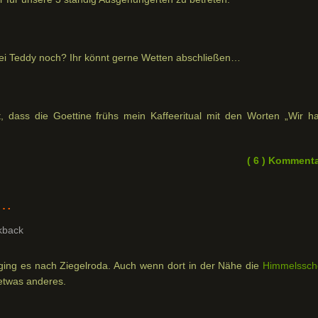
 bei Teddy noch? Ihr könnt gerne Wetten abschließen…
t, dass die Goettine frühs mein Kaffeeritual mit den Worten „Wir h
( 6 ) Komment
n…
kback
ging es nach Ziegelroda. Auch wenn dort in der Nähe die
Himmelssch
etwas anderes.