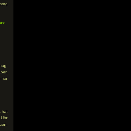
stag
are
nug.
ber,
iner
s hat
 Uhr
uen,