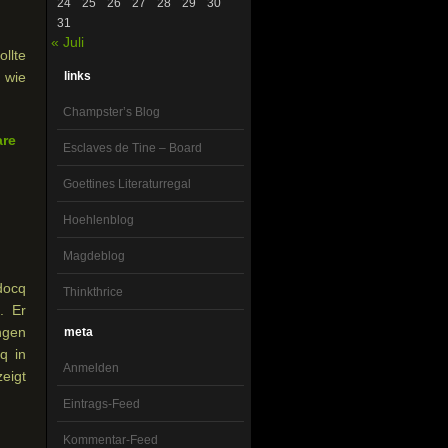
24
25
26
27
28
29
30
31
« Juli
ollte
 wie
links
Champster’s Blog
are
Esclaves de Tine – Board
Goettines Literaturregal
Hoehlenblog
Magdeblog
docq
Thinkthrice
. Er
ngen
meta
q in
Anmelden
zeigt
Eintrags-Feed
Kommentar-Feed