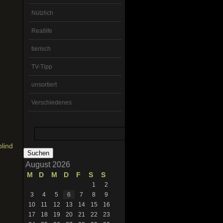
Nützlich
Reallife
tierisch
TV-Tipp
unsortiert
Verschiedenes
Suchen
nach:
lind
August 2026
M
D
M
D
F
S
S
1
2
3
4
5
6
7
8
9
10
11
12
13
14
15
16
17
18
19
20
21
22
23