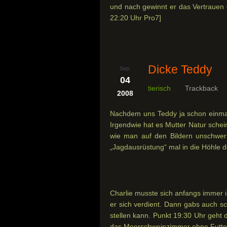
und nach gewinnt er das Vertrauen 
22:20 Uhr Pro7]
Dicke Teddy
Sep.
04
tierisch
Trackback
2008
Nachdem uns Teddy ja schon einmal b
Irgendwie hat es Mutter Natur schei
wie man auf den Bildern unschwer
„Jagdausrüstung“ mal in die Höhle 
Charlie musste sich anfangs immer in
er sich verdient. Dann gabs auch s
stellen kann. Punkt 19:30 Uhr geht 
das Meerschweinzimmer ohne Futter 