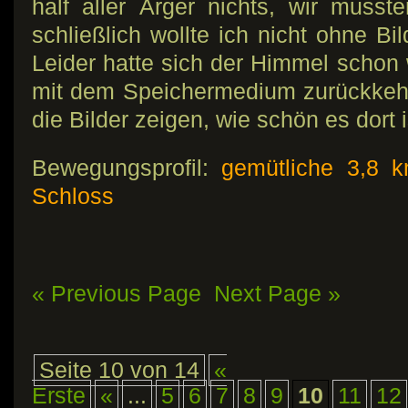
half aller Ãrger nichts, wir muss
schließlich wollte ich nicht ohne 
Leider hatte sich der Himmel schon 
mit dem Speichermedium zurückkehr
die Bilder zeigen, wie schön es dort i
Bewegungsprofil:
gemütliche 3,8 
Schloss
« Previous Page
Next Page »
Seite 10 von 14
«
Erste
«
...
5
6
7
8
9
10
11
12