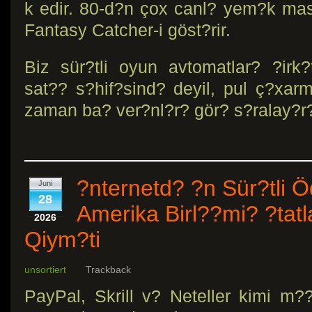
k edir. 80-d?n çox canl? yem?k ma
Fantasy Catcher-i göst?rir.
Biz sür?tli oyun avtomatlar? ?irk
sat?? s?hif?sind? deyil, pul ç?xa
zaman ba? ver?nl?r? gör? s?ralay?r
?nternetd? ?n Sür?tli 
Juni
28
Amerika Birl??mi? ?tat
2026
Qiym?ti
unsortiert
Trackback
PayPal, Skrill v? Neteller kimi m??