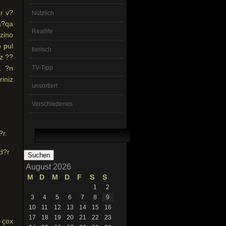
r v?
Nützlich
ba?qa
Reallife
zino
o pul
tierisch
iz ??
. ?n
TV-Tipp
iniz
unsortiert
Verschiedenes
Suchen
nach:
?r.
d?r
August 2026
M
D
M
D
F
S
S
1
2
3
4
5
6
7
8
9
10
11
12
13
14
15
16
17
18
19
20
21
22
23
? çox