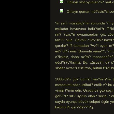
Onlayn slot oyunlar?n? real 
Onlayn qumar mü?ssis?si seç
?n yeni müsabiq?nin sonunda ?n yü
mükafat hovuzunu bölü?ürl?r. T?kl
rin? ?sas?n oynamaqdan çox zövq 
tan?? olun. Öd?ni? c?dv?lin? baxd
çarxlar? f?rlatmadan ?vv?l oyun m?l
ed? bil?rsiniz. Bununla yana??, ?n 
c?ksiniz, daha az?n? tapacaqs?n
göst?r?c?ksiniz. Bu, xüsus?n d?
slotlar axtar?rs?n?zsa, bütün f?rdi bi
2000-d?n çox qumar mü?ssis?si t?h
metodumuzdan istifad? etdik v? bu d
yimizi t?min edir. Orada bir çox seç
gör? d? siz? uy?un olan? seçin. Söh
sayda oyunçu böyük cekpot üçün yem?
kazino il? qar??la??r?q.