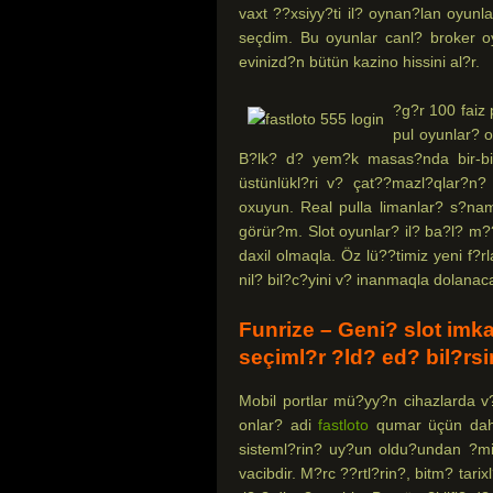
vaxt ??xsiyy?ti il? oynan?lan oyunl
seçdim. Bu oyunlar canl? broker oy
evinizd?n bütün kazino hissini al?r.
?g?r 100 faiz 
pul oyunlar? 
B?lk? d? yem?k masas?nda bir-bi
üstünlükl?ri v? çat??mazl?qlar?n?
oxuyun. Real pulla limanlar? s?na
görür?m. Slot oyunlar? il? ba?l? m
daxil olmaqla. Öz lü??timiz yeni f?
nil? bil?c?yini v? inanmaqla dolana
Funrize – Geni? slot imk
seçiml?r ?ld? ed? bil?rsi
Mobil portlar mü?yy?n cihazlarda v
onlar? adi
fastloto
qumar üçün daha
sisteml?rin? uy?un oldu?undan ?min
vacibdir. M?rc ??rtl?rin?, bitm? tar