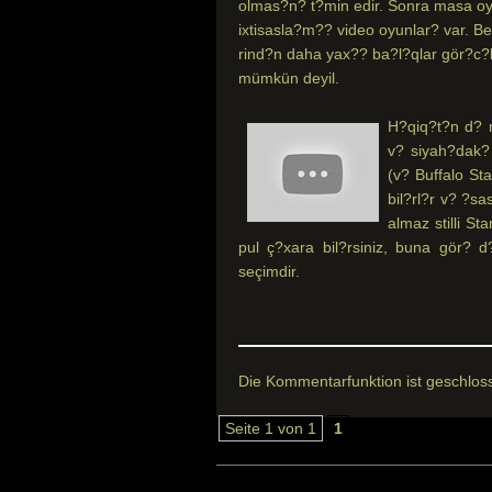
olmas?n? t?min edir. Sonra masa oyu
ixtisasla?m?? video oyunlar? var. B
rind?n daha yax?? ba?l?qlar gör?c
mümkün deyil.
H?qiq?t?n d? 
v? siyah?dak? y
(v? Buffalo St
bil?rl?r v? ?s
almaz stilli St
pul ç?xara bil?rsiniz, buna gör? 
seçimdir.
Die Kommentarfunktion ist geschlos
Seite 1 von 1
1