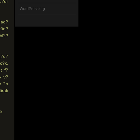
 u?ur
WordPress.org
dad?
örün?
bl??
 q?d?
c?k.
t f?
y v?
n ?n
tirak
%-