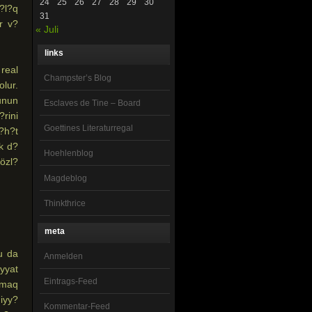
24
25
26
27
28
29
30
?l?q
31
r v?
« Juli
links
 real
Champster’s Blog
lur.
unun
Esclaves de Tine – Board
rini
Goettines Literaturregal
?h?t
k d?
Hoehlenblog
gözl?
Magdeblog
Thinkthrice
meta
u da
Anmelden
yyat
Eintrags-Feed
amaq
diyy?
Kommentar-Feed