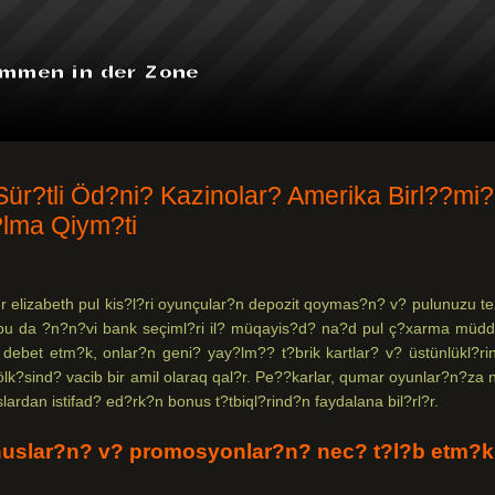
Sür?tli Öd?ni? Kazinolar? Amerika Birl??mi?
?lma Qiym?ti
ur elizabeth pul kis?l?ri oyunçular?n depozit qoymas?n? v? pulunuzu te
u da ?n?n?vi bank seçiml?ri il? müqayis?d? na?d pul ç?xarma müdd?
 debet etm?k, onlar?n geni? yay?lm?? t?brik kartlar? v? üstünlükl?ri
lk?sind? vacib bir amil olaraq qal?r.
Pe??karlar, qumar oyunlar?n?za 
lardan istifad? ed?rk?n bonus t?tbiql?rind?n faydalana bil?rl?r.
nuslar?n? v? promosyonlar?n? nec? t?l?b etm?k