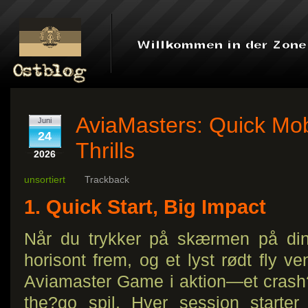
AviaMasters: Quick Mo
Juni
24
Thrills
2026
unsortiert
Trackback
1. Quick Start, Big Impact
Når du trykker på skærmen på din 
horisont frem, og et lyst rødt fly ven
Aviamaster Game i aktion—et crash?st
the?go spil. Hver session starter