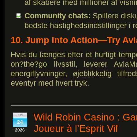
af skabere med millioner af visni
Community chats:
Spillere disk
bedste hastighedsindstillinger i re
10. Jump Into Action—Try Av
Hvis du længes efter et hurtigt tempo
on?the?go livsstil, leverer Avia
energiflyvninger, øjeblikkelig tilfre
eventyr med hvert tryk.
Wild Robin Casino : Ga
Juni
24
Joueur à l’Esprit Vif
2026