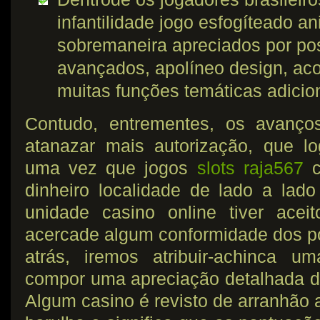
infantilidade jogo esfogíteado a
sobremaneira apreciados por po
avançados, apolíneo design, ac
muitas funções temáticas adicio
Contudo, entrementes, os avanços
atanazar mais autorização, que l
uma vez que jogos
slots raja567
c
dinheiro localidade de lado a lad
unidade casino online tiver acei
acercade algum conformidade dos 
atrás, iremos atribuir-achinca 
compor uma apreciação detalhada 
Algum casino é revisto de arranhão