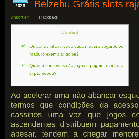
Belzebu Grátis slots ra
2026
unsortiert
Trackback
Content
Os bônus infantilidade casa maduro seguros ou
maduro exemplar golpe?
Quanto confiáveis são jogos e pagam acercade
criptomoeda?
Ao acelerar uma não abancar esqueça
termos que condições da acesso
cassinos uma vez que jogos 
ascendentes distribuem pagament
apesar, tendem a chegar menor