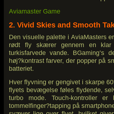
Aviamaster Game
2. Vivid Skies and Smooth Ta
Den visuelle palette i AviaMasters e
rødt fly skærer gennem en klar 
turkisfarvede vande. BGaming’s d
høj?kontrast farver, der popper på
batteriet.
Hver flyvning er gengivet i skarpe 60fp
flyets bevægelse føles flydende, sel
turbo mode. Touch-kontroller er b
tommelfinger?tapping på smartpho
svæver lige over flyet, hvilket give