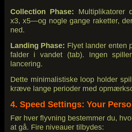
Collection Phase:
Multiplikatorer
x3, x5—og nogle gange raketter, d
ned.
Landing Phase:
Flyet lander enten på
falder i vandet (tab). Ingen spille
lancering.
Dette minimalistiske loop holder sp
kræve lange perioder med opmærks
4. Speed Settings: Your Perso
Før hver flyvning bestemmer du, hvor h
at gå. Fire niveauer tilbydes: