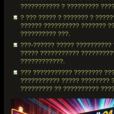
??????????? ? ????????? ???
? ??? ????? ? ??????? ? ????
?????? ?????????? ??????? ?
?????????? ???.
???-?????? ????? ??????????
????? ??????????? ?????????
????????????.
??? ??????????? ???????? ??
??????????? ????? ???????? 
????????? ?? ?????????? ????