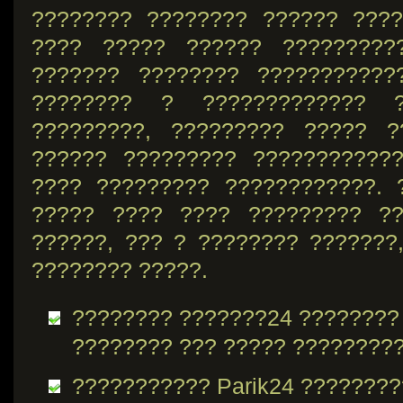
???????? ???????? ?????? ????
???? ????? ?????? ?????????
??????? ???????? ???????????
???????? ? ????????????? 
?????????, ????????? ????? ?
?????? ????????? ???????????
???? ????????? ????????????. 
????? ???? ???? ????????? ??
??????, ??? ? ???????? ???????
???????? ?????.
???????? ???????24 ????????
???????? ??? ????? ?????????
??????????? Parik24 ????????