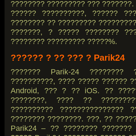
???????? ????????? ??? ???????. 
?????? ??????????, ?????? ??
???????? ?? ????????? ?????????
???????, ? ????? ???????? ??
???????? ????????? ?????%.
?????? ? ?? ??? ? Parik24
??????? Parik-24 ???????? 
??????????, ???? ????? ?????? ?
Android, ??? ? ?? iOS. ?? ???
????????, ???? ?? ????????
?????????? ??????????????? ?
???????? ????????. ???, ?? ????
Parik24 – ?? ???????? ???????