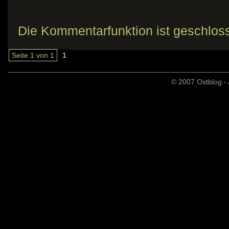
Die Kommentarfunktion ist geschlos
Seite 1 von 1
1
© 2007 Ostblog - 