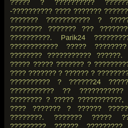
????? ? ?????????? ??????
-?????????? ???? ??????? ??????
??????? ??????????? ? ????
???????? ??????? ??? ???????
??????????. Parik24 ???????
???????????? ????? ???????
???????? ??????????? ??????.
????? ????? ??????? ? ?????????
???? ??????? ? ?????? ? ???????
?????????? ? ??????24 ????
??????????? ?? ???????????
???????? ? ????? ???????????,
???? ??????? ? ?????? ????
????????. ??????? ????? ??
????????? ?????? ?????????