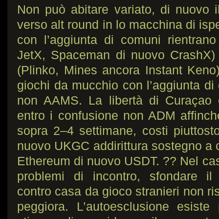
Non può abitare variato, di nuovo il
verso alt round in lo macchina di ispe
con l’aggiunta di comuni rientran
JetX, Spaceman di nuovo CrashX) 
(Plinko, Mines ancora Instant Keno
giochi da mucchio con l’aggiunta di 
non AAMS. La libertà di Curaçao è
entro i confusione non ADM affinc
sopra 2–4 settimane, costi piuttos
nuovo UKGC addirittura sostegno a c
Ethereum di nuovo USDT. ?? Nel caso
problemi di incontro, sfondare il a
contro casa da gioco stranieri non ri
peggiora. L’autoesclusione esiste p