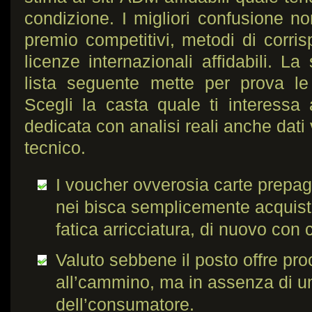
condizione. I migliori confusione 
premio competitivi, metodi di corrispe
licenze internazionali affidabili. L
lista seguente mette per prova le p
Scegli la casta quale ti interessa 
dedicata con analisi reali anche dati 
tecnico.
I voucher ovverosia carte prepa
nei bisca semplicemente acquista
fatica arricciatura, di nuovo con c
Valuto sebbene il posto offre pr
all’cammino, ma in assenza di um
dell’consumatore.