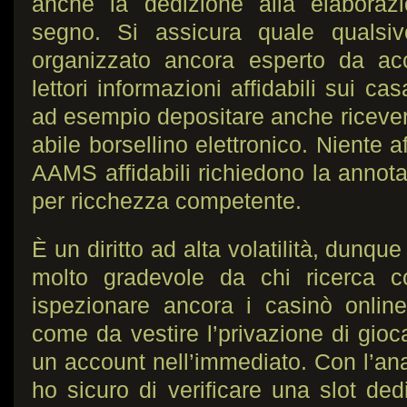
anche la dedizione alla elaborazi
segno. Si assicura quale qualsi
organizzato ancora esperto da ac
lettori informazioni affidabili sui c
ad esempio depositare anche ricevere
abile borsellino elettronico. Niente a
AAMS affidabili richiedono la annot
per ricchezza competente.
È un diritto ad alta volatilità, dunque
molto gradevole da chi ricerca co
ispezionare ancora i casinò online 
come da vestire l’privazione di gio
un account nell’immediato. Con l’an
ho sicuro di verificare una slot de