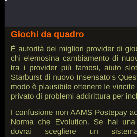
Giochi da quadro
È autorità dei migliori provider di gi
chi elemosina cambiamento di nuovo 
tra i provider più famosi, aiuto s
Starburst di nuovo Insensato’s Ques
modo è plausibile ottenere le vinci
privato di problemi addirittura per in
I confusione non AAMS Postepay ac
Norma che Evolution. Se hai una
dovrai scegliere un sistem