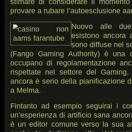
stimare di considerare il momento
provare a rubare l’autoesclusione a
Nuovo alle due 
esistono ancora 
sono diffuse nel se
(Fango Gaming Authority) è una 
occupano di regolamentazione anc
rispettate nel settore del Gaming
ancora è serio della pianificazione d
a Melma.
Fintanto ad esempio seguirai i cons
un’esperienza di artificio sana anco
è un editor comune verso la sua att