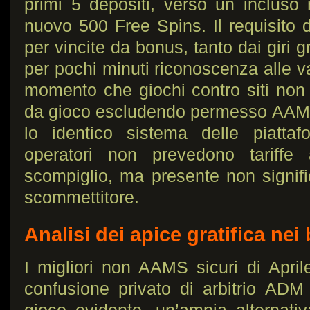
primi 5 depositi, verso un incluso
nuovo 500 Free Spins.
Il requisito
per vincite da bonus, tanto dai giri g
per pochi minuti riconoscenza alle v
momento che giochi contro siti non 
da gioco escludendo permesso AAMS
lo identico sistema delle piattaf
operatori non prevedono tariffe a
scompiglio, ma presente non signific
scommettitore.
Analisi dei apice gratifica n
I migliori non AAMS sicuri di April
confusione privato di arbitrio ADM 