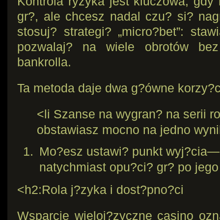
Kontrola ryzyka jest kluczowa, gdy 
gr?, ale chcesz nadal czu? si? na
stosuj? strategi? „micro?bet”: sta
pozwalaj? na wiele obrotów bez
bankrolla.
Ta metoda daje dwa g?ówne korzy?c
<li Szanse na wygran? na serii r
obstawiasz mocno na jedno wyni
Mo?esz ustawi? punkt wyj?cia—c
natychmiast opu?ci? gr? po jego
<h2:Rola j?zyka i dost?pno?ci
Wsparcie wieloj?zyczne casino ozn