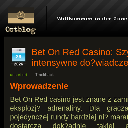
Bet On Red Casino: Sz
Juni
29
intensywne do?wiadcze
2026
unsortiert
Trackback
Wprowadzenie
Bet On Red casino jest znane z zam
eksplozj? adrenaliny. Dla gracz
pojedynczej rundy bardziej ni? mara
dostarcza dok?adnie takiej en