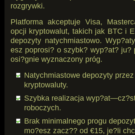
rozgrywki.
Platforma akceptuje Visa, Masterca
opcji kryptowalut, takich jak BTC 
depozyty natychmiastowo. Wyp?aty
esz poprosi? o szybk? wyp?at? ju? po
osi?gnie wyznaczony próg.
Natychmiastowe depozyty przez 
kryptowaluty.
Szybka realizacja wyp?at—cz?st
roboczych.
Brak minimalnego progu depozyt
mo?esz zacz?? od €15, je?li chc