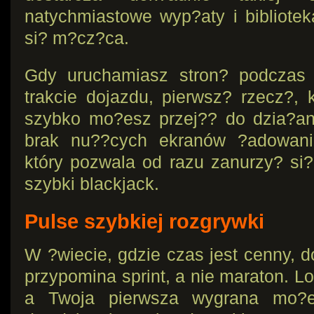
natychmiastowe wyp?aty i bibliotek
si? m?cz?ca.
Gdy uruchamiasz stron? podczas
trakcie dojazdu, pierwsz? rzecz?, 
szybko mo?esz przej?? do dzia?ani
brak nu??cych ekranów ?adowania;
który pozwala od razu zanurzy? si?
szybki blackjack.
Pulse szybkiej rozgrywki
W ?wiecie, gdzie czas jest cenny,
przypomina sprint, a nie maraton. Lo
a Twoja pierwsza wygrana mo?e