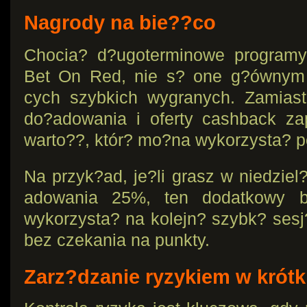
Nagrody na bie??co
Chocia? d?ugoterminowe programy 
Bet On Red, nie s? one g?ównym 
cych szybkich wygranych. Zamiast
do?adowania i oferty cashback za
warto??, któr? mo?na wykorzysta? po
Na przyk?ad, je?li grasz w niedziel
adowania 25%, ten dodatkowy b
wykorzysta? na kolejn? szybk? se
bez czekania na punkty.
Zarz?dzanie ryzykiem w krótk