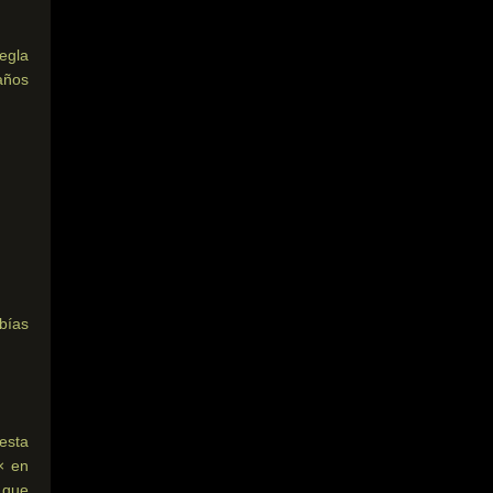
egla
años
bías
esta
× en
 que