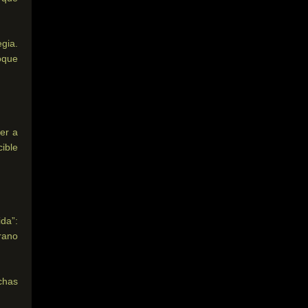
egia.
oque
er a
ible
da”:
rano
chas