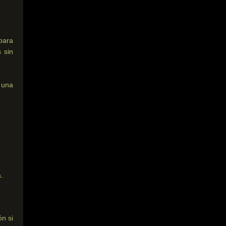
para
 sin
 una
.
ón si