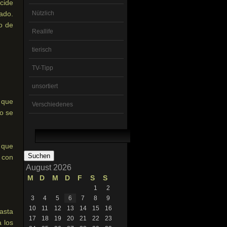
cide
Nützlich
ado.
o de
Reallife
tierisch
TV-Tipp
unsortiert
 que
Verschiedenes
go se
Suchen
nach:
 que
 con
August 2026
M
D
M
D
F
S
S
1
2
3
4
5
6
7
8
9
10
11
12
13
14
15
16
asta
17
18
19
20
21
22
23
a los