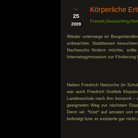
Körperliche Er
Apr.
25
Freizeit
,
Geocaching
,
Hei
2009
Wieder unterwegs im Burgenlandkre
unbeachtet. Stattdessen besuchten
Nachwuchs fördern möchte, sollte
Internatsgymnasium zur Förderung Beg
Neben Friedrich Nietzsche (in Schu
war auch Friedrich Gottlieb Klopst
Landesschule nach ihm benannt – d
geeigneten Weg zur nächsten Etappe
Denn wir, *hüst* auf anraten von 
befestigt bzw. er existierte gar nicht