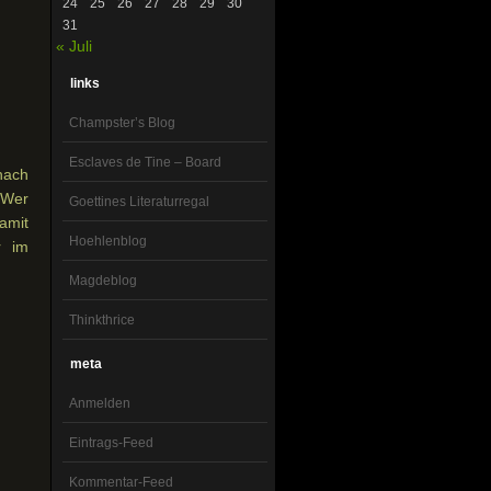
24
25
26
27
28
29
30
31
« Juli
links
Champster’s Blog
Esclaves de Tine – Board
ach
 Wer
Goettines Literaturregal
damit
Hoehlenblog
r im
Magdeblog
Thinkthrice
meta
Anmelden
Eintrags-Feed
Kommentar-Feed