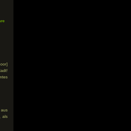
are
oor]
adt!
mmtes
 aus
 als