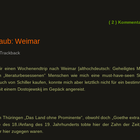
( 2 ) Komment
rlaub: Weimar
Trackback
ir einen Wochenendtrip nach Weimar [althochdeutsch: Geheiligtes M
„literaturbesessenen“ Menschen wie mich eine must-have-seen St
Buch von Schiller kaufen, konnte mich aber letztlich nicht für ein besti
it einem Dostojewskij im Gepäck angereist.
n in Thüringen „Das Land ohne Prominente“, obwohl doch „Goethe extra
des 18./Anfang des 19. Jahrhunderts tobte hier der Zahn der Zeit,
er hier zugegen waren.