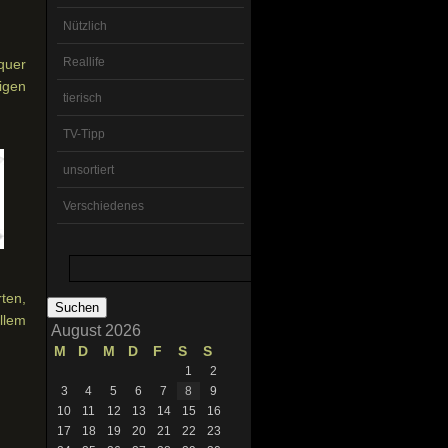
Nützlich
Reallife
quer
igen
tierisch
TV-Tipp
unsortiert
Verschiedenes
Suchen
nach:
ten,
llem
August 2026
M
D
M
D
F
S
S
1
2
3
4
5
6
7
8
9
10
11
12
13
14
15
16
17
18
19
20
21
22
23