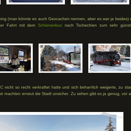
eing (man könnte es auch Geocachen nennen, aber es war ja beides) 
nder Fahrt mit dem
Schienenbus
nach Tschechien zum sehr günst
nicht so recht verkraftet hatte und sich beharrlich weigerte, zu star
 machten erneut die Stadt unsicher. Zu sehen gibt es ja genug, vor a