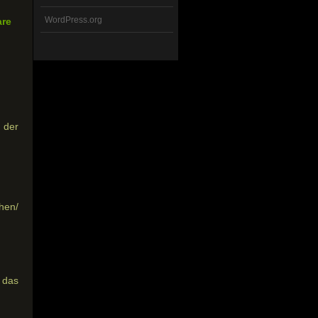
WordPress.org
are
 der
hen/
 das