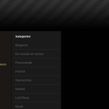
kategorien
Blogwork
Da musste ich lachen
Flimmerkiste
denn
Freizeit
Geocaching
Heimat
Lost Place
Musik