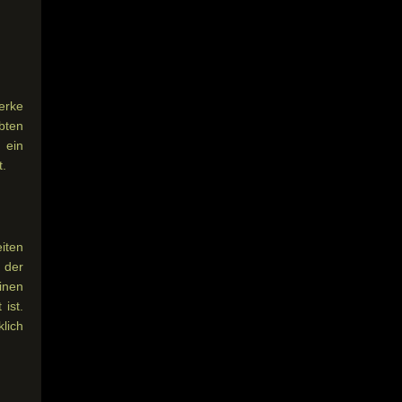
erke
bten
 ein
t.
iten
 der
inen
ist.
lich