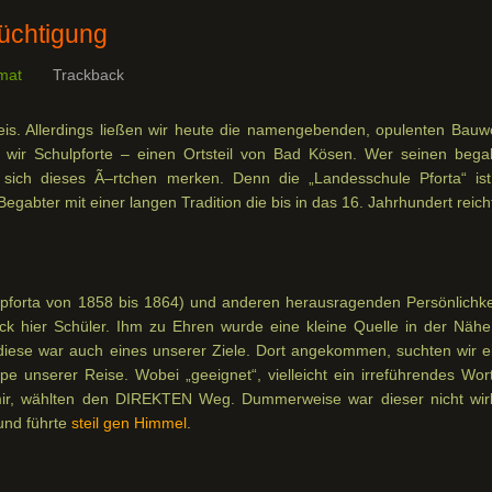
tüchtigung
mat
Trackback
is. Allerdings ließen wir heute die namengebenden, opulenten Bauw
 wir Schulpforte – einen Ortsteil von Bad Kösen. Wer seinen bega
 sich dieses Ã–rtchen merken. Denn die „Landesschule Pforta“ ist
abter mit einer langen Tradition die bis in das 16. Jahrhundert reich
lpforta von 1858 bis 1864) und anderen herausragenden Persönlichke
ock hier Schüler. Ihm zu Ehren wurde eine kleine Quelle in der Nähe
iese war auch eines unserer Ziele. Dort angekommen, suchten wir e
 unserer Reise. Wobei „geeignet“, vielleicht ein irreführendes Wort 
mir, wählten den DIREKTEN Weg. Dummerweise war dieser nicht wirk
 und führte
steil gen Himmel
.