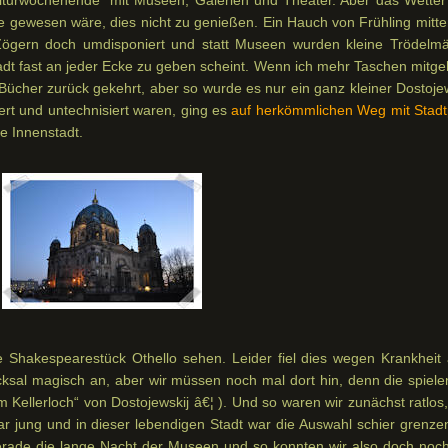
e gewesen wäre, dies nicht zu genießen. Ein Hauch von Frühling mitte
ögern doch umdisponiert und statt Museen wurden kleine Trödelmä
Stadt fast an jeder Ecke zu geben scheint. Wenn ich mehr Taschen mitg
 Bücher zurück gekehrt, aber so wurde es nur ein ganz kleiner Dostoje
iert und untechnisiert waren, ging es
auf herkömmlichen Weg mit Stadt
e Innenstadt.
 Shakespearestück Othello sehen. Leider fiel dies wegen Krankheit 
ksal magisch an, aber wir müssen noch mal dort hin, denn die spiele
 Kellerloch“ von Dostojewskij â€¦ ). Und so waren wir zunächst ratlos
r jung und in dieser lebendigen Stadt war die Auswahl schier grenzen
gerade die lange Nacht der Museen und so konnten wir also doch noch