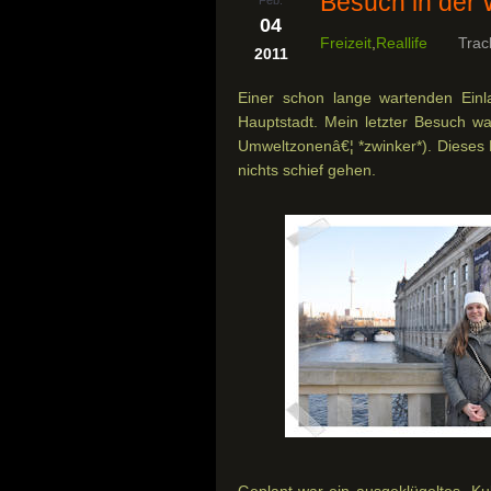
Besuch in der 
04
Freizeit
,
Reallife
Trac
2011
Einer schon lange wartenden Ein
Hauptstadt. Mein letzter Besuch wa
Umweltzonenâ€¦ *zwinker*). Dieses M
nichts schief gehen.
Geplant war ein ausgeklügeltes „K