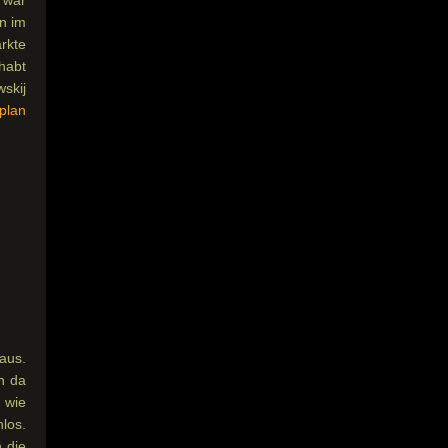
n im
rkte
ehabt
wskij
plan
aus.
n da
, wie
los.
 die