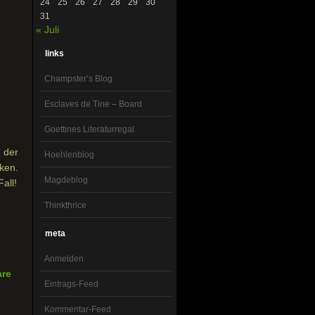
24
25
26
27
28
29
30
31
« Juli
links
Champster’s Blog
Esclaves de Tine – Board
Goettines Literaturregal
n der
Hoehlenblog
ken.
Magdeblog
all!
Thinkthrice
meta
Anmelden
are
Eintrags-Feed
Kommentar-Feed