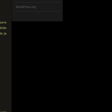
WordPress.org
sere
löde
e ja
 war