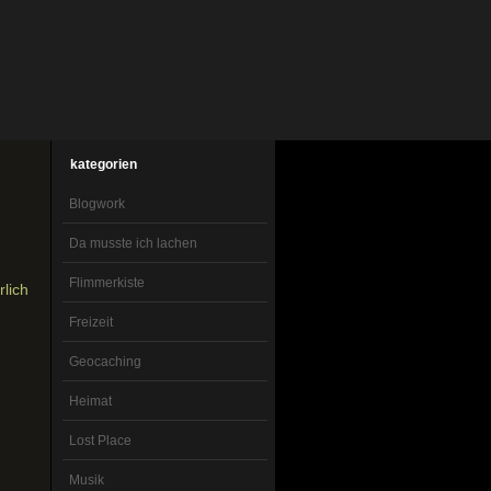
kategorien
Blogwork
Da musste ich lachen
Flimmerkiste
lich
Freizeit
Geocaching
Heimat
Lost Place
Musik