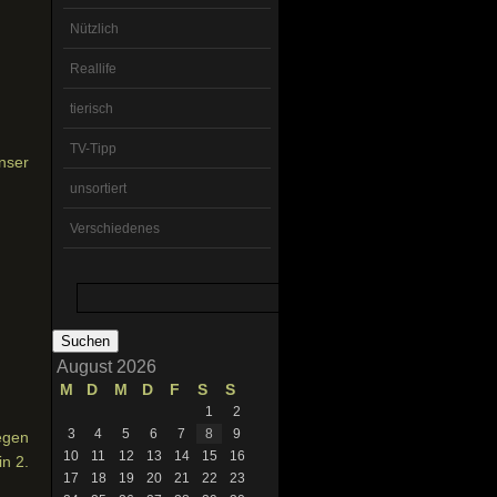
Nützlich
Reallife
tierisch
TV-Tipp
nser
unsortiert
Verschiedenes
Suchen
nach:
August 2026
M
D
M
D
F
S
S
1
2
3
4
5
6
7
8
9
egen
10
11
12
13
14
15
16
n 2.
17
18
19
20
21
22
23