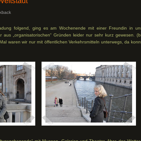
Weltstadt
kback
ladung folgend, ging es am Wochenende mit einer Freundin in un
r aus „organisatorischen“ Gründen leider nur sehr kurz gewesen. (b
al waren wir nur mit öffentlichen Verkehrsmitteln unterwegs, da konnt
ulturwochenende“ mit Museen, Galerien und Theater. Aber das Wetter