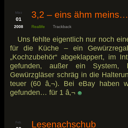
3,2 – eins ähm meins
März
01
2008
Reallife
Trackback
Uns fehlte eigentlich nur noch ein
für die Küche – ein Gewürzrega
„Kochzubehör“ abgeklappert, im In
gefunden, außer ein System,
Gewürzgläser schräg in die Halterun
teuer (60 â‚¬). Bei eBay haben w
gefunden… für 1 â‚¬
Lesenachschub
Feb.