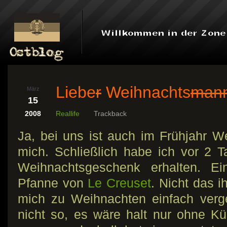
Liebe
r
Weihnachts
man
März
15
2008
Reallife
Trackback
Ja, bei uns ist auch im Frühjahr W
mich. Schließlich habe ich vor 2 
Weihnachtsgeschenk erhalten. Ei
Pfanne von
Le Creuset
. Nicht das i
mich zu Weihnachten einfach verg
nicht so, es wäre halt nur ohne Kü