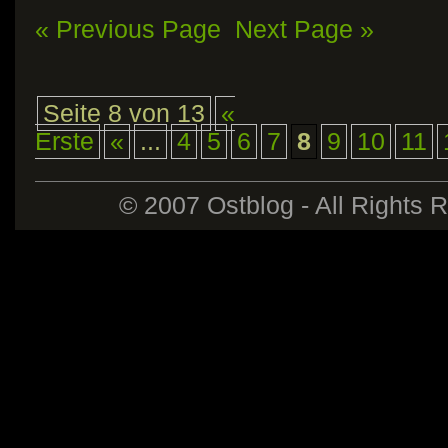
« Previous Page
Next Page »
Seite 8 von 13
«
Erste
«
...
4
5
6
7
8
9
10
11
© 2007 Ostblog - All Rights 