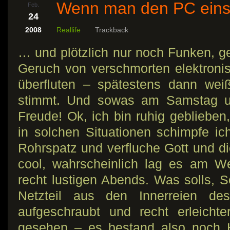
Wenn man den PC eins
Feb.
24
2008
Reallife
Trackback
… und plötzlich nur noch Funken, 
Geruch von verschmorten elektroni
überfluten – spätestens dann wei
stimmt. Und sowas am Samstag u
Freude! Ok, ich bin ruhig geblieben
in solchen Situationen schimpfe ich
Rohrspatz und verfluche Gott und di
cool, wahrscheinlich lag es am W
recht lustigen Abends. Was solls, 
Netzteil aus den Innerreien des
aufgeschraubt und recht erleichte
gesehen – es bestand also noch Ho