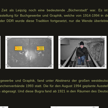
eit als Leipzig noch eine bedeutende „Bücherstadt“ war. Es ist
usstellung für Buchgewerbe und Graphik, welche von 1914-1994 in di
n der DDR wurde diese Tradition fortgesetzt, nur die Wende überlebte
chgewerbe und Graphik, fand unter Abstinenz der großen westdeuts
henverbände 1993 statt. Die für den August 1994 geplante Ausstel
n abgesagt. Und diese Bugra fand ab 1921 in den Räumen des Deuts