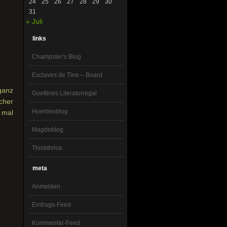
24
25
26
27
28
29
30
31
« Juli
links
Champster’s Blog
Esclaves de Tine – Board
ganz
Goettines Literaturregal
scher
Hoehlenblog
 mal
Magdeblog
Thinkthrice
meta
Anmelden
Eintrags-Feed
Kommentar-Feed