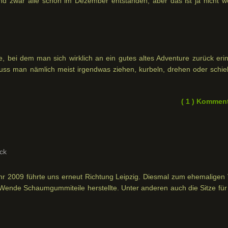
ind zwar alle schon im Dezember entstanden, aber das ist ja nicht we
he, bei dem man sich wirklich an ein gutes altes Adventure zurück eri
muss man nämlich meist irgendwas ziehen, kurbeln, drehen oder schie
( 1 ) Kommen
ck
ahr 2009 führte uns erneut Richtung Leipzig. Diesmal zum ehemaligen
 Wende Schaumgummiteile herstellte. Unter anderen auch die Sitze für