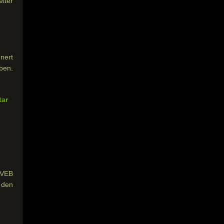
iter
nnert
ben.
tar
 VEB
 den