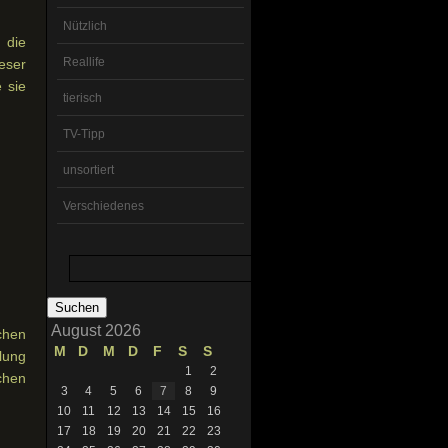
Nützlich
 die
Reallife
eser
 sie
tierisch
TV-Tipp
unsortiert
Verschiedenes
Suchen
nach:
August 2026
chen
M
D
M
D
F
S
S
lung
1
2
chen
3
4
5
6
7
8
9
10
11
12
13
14
15
16
17
18
19
20
21
22
23