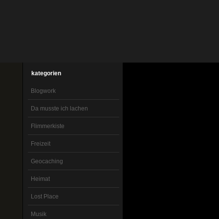
kategorien
Blogwork
Da musste ich lachen
Flimmerkiste
Freizeit
Geocaching
Heimat
Lost Place
Musik