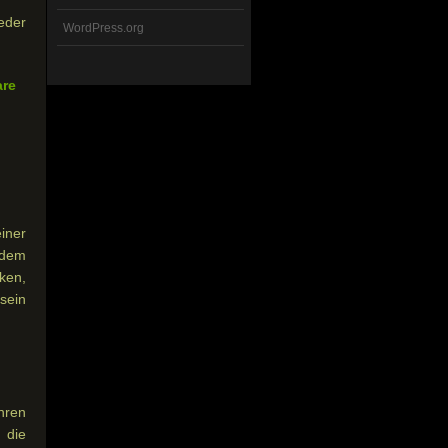
eder
WordPress.org
are
iner
 dem
ken,
 sein
hren
 die