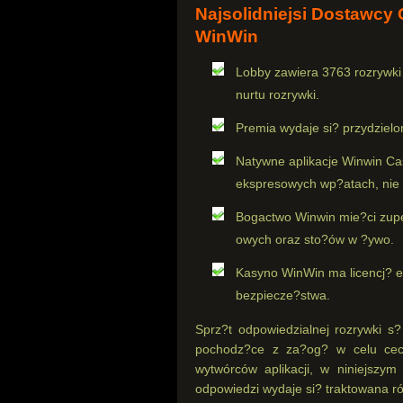
Najsolidniejsi Dostawc
WinWin
Lobby zawiera 3763 rozrywki 
nurtu rozrywki.
Premia wydaje si? przydziel
Natywne aplikacje Winwin Ca
ekspresowych wp?atach, nie 
Bogactwo Winwin mie?ci zupe
owych oraz sto?ów w ?ywo.
Kasyno WinWin ma licencj? 
bezpiecze?stwa.
Sprz?t odpowiedzialnej rozrywki s
pochodz?ce z za?og? w celu cec
wytwórców aplikacji, w niniejszy
odpowiedzi wydaje si? traktowana ró