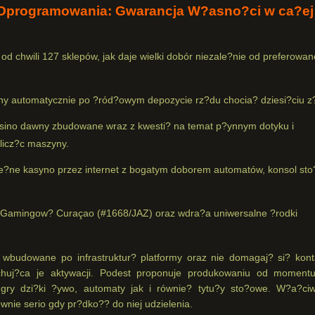
y Oprogramowania: Gwarancja W?asno?ci w ca?ej
od chwili 127 sklepów, jak daje wielki dobór niezale?nie od preferowa
ony automatycznie po ?ród?owym depozycie rz?du chocia? dziesi?ciu z
sino dawny zbudowane wraz z kwesti? na temat p?ynnym dotyku i
licz?c maszyny.
?ne kasyno przez internet z bogatym doborem automatów, konsol sto
eGamingow? Curaçao (#1668/JAZ) oraz wdra?a uniwersalne ?rodki
? wbudowane po infrastruktur? platformy oraz nie domagaj? si? kont
huj?ca je aktywacji. Podest proponuje produkowaniu od moment
m gry dzi?ki ?ywo, automaty jak i równie? tytu?y sto?owe. W?a?ci
wnie serio gdy pr?dko?? do niej udzielenia.