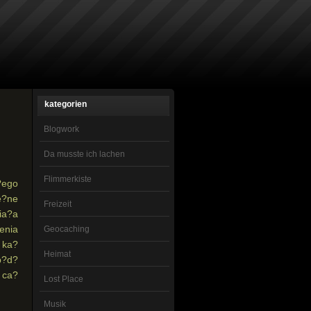
kategorien
Blogwork
Da musste ich lachen
Flimmerkiste
?ego
e?ne
Freizeit
ia?a
zenia
Geocaching
 ka?
Heimat
b?d?
 ca?
Lost Place
Musik