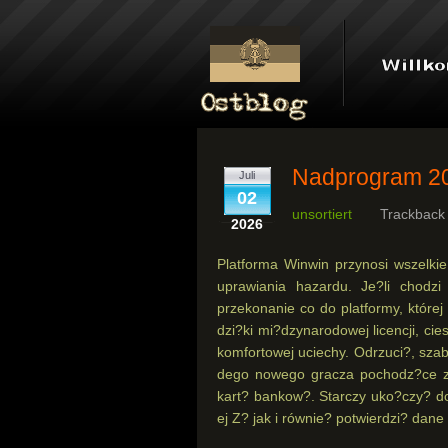
Nadprogram 2
Juli
02
unsortiert
Trackback
2026
Platforma Winwin przynosi wszelki
uprawiania hazardu. Je?li chodz
przekonanie co do platformy, które
dzi?ki mi?dzynarodowej licencji, ci
komfortowej uciechy.
Odrzuci?, sza
dego nowego gracza pochodz?ce z
kart? bankow?. Starczy uko?czy? do
ej Z? jak i równie? potwierdzi? dane 