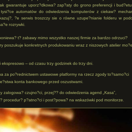
ak gwarantuje uporz?dkowa? zap?aty do grono preferencji i bud?etu
z tysi?ce automatów do odwiedzenia komputerów z ciekaw? mechan
azuj?, ?e serwis troszczy sie o równe uzupe?nianie folderu w pod
na?e rozrywki.
 poniewa? t? zabawy mimo wszystko naszej firmie za bardzo odrzuci?
tóry poszukuje konkretnych produkowaniu wraz z niszowych atelier mo?e
 ekspresowo – od czasu trzy godzinek do trzy dni.
a za po?rednictwem ustawowe platformy na rzecz zgody to?samo?ci
cze?stwa konta bankowego przed oszustwami.
y zalogowa? czujno?ci, przej?? do odwiedzenia agend „Kasa”,
? procedur? p?atno?ci i post?powa? na wskazówki pod monitorze.