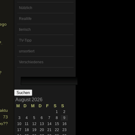
Nützlich
Reallife
nego
tierisch
TV-Tipp
?.
unsortiert
Verschiedenes
?
Suchen
nach:
August 2026
M
D
M
D
F
S
S
aktu
1
2
u 73
3
4
5
6
7
8
9
wo??
10
11
12
13
14
15
16
17
18
19
20
21
22
23