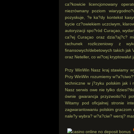
ca?kowicie licencjonowany operat
niezrównany poziom wiarygodno?
pozyskuje, ?e ka?dy kontekst kas
bycie cz?owiekiem uczciwym, klaro
autoryzacji spo?ród Curaçao, wydan
ca?ej Curaçao oraz dzia?aj?c? m
rachunek rozliczeniowy z wy
finansowych/debetowych takich jak Vi
oraz Neteller, co wi?cej kryptowalut 
Przy WinWin Nasz kraj stawiamy wys
Przy WinWin rozumiemy w?a?ciwo?? 
techniczne w j?zyku polskim jak i 
Nasz serwis owe nie tylko dziesi?tk
ównie gwarancja przyzwoito?ci p
Witamy pod oficjalnej stronie in
zagwarantowaniu polskim graczom n
nale?y wybra? w?a?ciw? wersj? masz