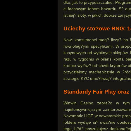
dko, jak to przypuszczalne. Progra
ci fachowym fanom hazardu. S? aut
istniej? sloty, w jakich dobrze zar
Uciechy sto?owe RNG: 1
Nowi konsumenci mog? liczy? na f
równoleg?ymi specyfikami. W propo
kasynowych od wybitnych sklepów.
razu w tygodniu w bilans konta b
krotnie wy?sz? od chwili kryteriów
przydzielony mechanicznie w ?ród
strategie KYC umo?liwiaj? integral
Standardy Fair Play ora
Winwin Casino zebra?o w tym m
najintensywniejszym zainteresowa
Novomatic i IGT w nowatorskie pro
folderu wydaje si? uwa?nie dostos
tego, b?d? poszukujesz doskona?ej