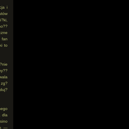
ja i
utów
?ki,
no??
czne
 fan
i to
?nie
wy??
wala
 zg?
duj?
nego
 dla
sino
on —