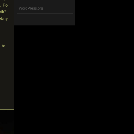
. Po
WordPress.org
ik?.
obny
 to