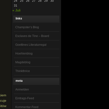
24
25
26
27
28
29
30
31
« Juli
links
Champster’s Blog
Esclaves de Tine – Board
Goettines Literaturregal
Hoehlenblog
Magdeblog
Thinkthrice
meta
Anmelden
kiem
Eintrags-Feed
cuje
itów
Kommentar-Feed