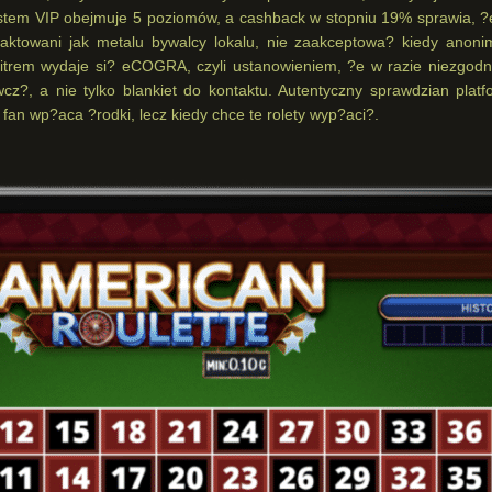
stem VIP obejmuje 5 poziomów, a cashback w stopniu 19% sprawia, ?
aktowani jak metalu bywalcy lokalu, nie zaakceptowa? kiedy anoni
trem wydaje si? eCOGRA, czyli ustanowieniem, ?e w razie niezgodn
?, a nie tylko blankiet do kontaktu. Autentyczny sprawdzian platf
fan wp?aca ?rodki, lecz kiedy chce te rolety wyp?aci?.