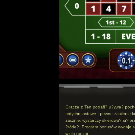
Gracze z Ten potrafi? u?ywa? pocho
natychmiastowe i pewne zasilenie 
zacznie, wystarczy skierowa? si? pr
?róde?. Program bonusów wydaje si
wiele rodzai.