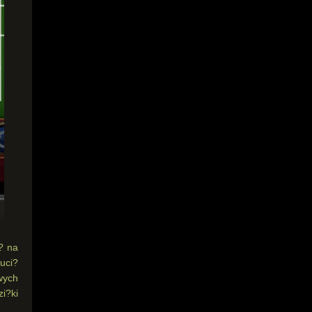
? na
uci?
wych
i?ki