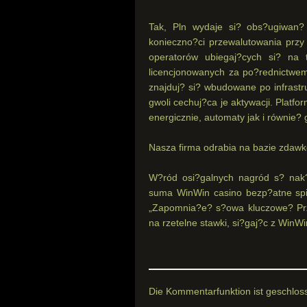
Tak, Pln wydaje si? obs?ugiwan? 
konieczno?ci przewalutowania przy
operatorów ubiegaj?cych si? na 
licencjonowanych za po?rednictwem
znajduj? si? wbudowane po infrastr
gwoli cechuj?ca je aktywacji. Platf
energicznie, automaty jak i równie? 
Nasza firma odrabia na bazie zdawk
W?ród osi?galnych nagród s? nak
suma WinWin casino bezp?atne sp
„Zapomnia?e? s?owa kluczowe? Prz
na rzetelne stawki, si?gaj?c z WinWi
Die Kommentarfunktion ist geschlos