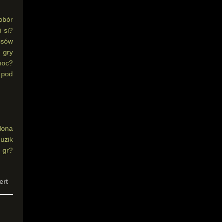
obór
 si?
isów
 gry
moc?
 pod
lona
uzik
 gr?
für
ert
Oficjalna
Strona
jak
i
równie?