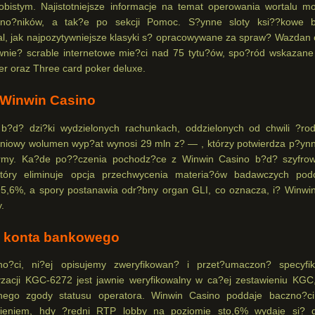
sobistym. Najistotniejsze informacje na temat operowania wortalu m
no?ników, a tak?e po sekcji Pomoc. S?ynne sloty ksi??kowe 
, jak najpozytywniejsze klasyki s? opracowywane za spraw? Wazdan 
ównie? scrable internetowe mie?ci nad 75 tytu?ów, spo?ród wskazane 
er oraz Three card poker deluxe.
 Winwin Casino
?d? dzi?ki wydzielonych rachunkach, oddzielonych od chwili ?ro
odniowy wolumen wyp?at wynosi 29 mln z? — , którzy potwierdza p?yn
formy. Ka?de po??czenia pochodz?ce z Winwin Casino b?d? szyfro
tóry eliminuje opcja przechwycenia materia?ów badawczych pod
95,6%, a spory postanawia odr?bny organ GLI, co oznacza, i? Winwin
.
o konta bankowego
no?ci, ni?ej opisujemy zweryfikowan? i przet?umaczon? specyfik
yzacji KGC-6272 jest jawnie weryfikowalny w ca?ej zestawieniu KGC,
nego zgody statusu operatora. Winwin Casino poddaje baczno?c
owieniem, hdy ?redni RTP lobby na poziomie sto,6% wydaje si? 