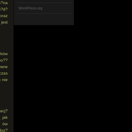
o?na
WordPress.org
b?d?
oraz
jest
dków
no??
wane
czas
 nie
acj?
 jak
i ów
doz?