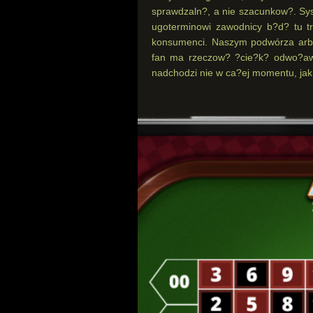
sprawdzaln?, a nie szacunkow?. Sy
ugoterminowi zawodnicy b?d? tu tr
konsumenci. Naszym podwórza arbi
fan ma rzeczow? ?cie?k? odwo?awcz
nadchodzi nie w ca?ej momentu, jak 