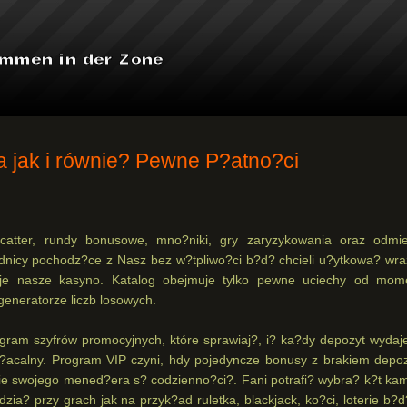
na jak i równie? Pewne P?atno?ci
atter, rundy bonusowe, mno?niki, gry zaryzykowania oraz odmi
dnicy pochodz?ce z Nasz bez w?tpliwo?ci b?d? chcieli u?ytkowa? wra
uje nasze kasyno.
Katalog obejmuje tylko pewne uciechy od mom
generatorze liczb losowych.
am szyfrów promocyjnych, które sprawiaj?, i? ka?dy depozyt wydaje
?acalny. Program VIP czyni, hdy pojedyncze bonusy z brakiem depoz
e swojego mened?era s? codzienno?ci?. Fani potrafi? wybra? k?t kam
ia? przy grach jak na przyk?ad ruletka, blackjack, ko?ci, loterie b?d