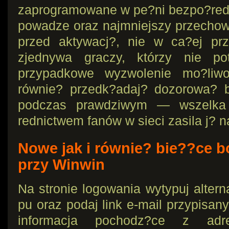
zaprogramowane w pe?ni bezpo?red
powadze oraz najmniejszy przechowa
przed aktywacj?, nie w ca?ej prz
zjednywa graczy, którzy nie pot
przypadkowe wyzwolenie mo?liwo
równie? przedk?adaj? dozorowa? bi
podczas prawdziwym — wszelka
rednictwem fanów w sieci zasila j? 
Nowe jak i równie? bie??ce 
przy Winwin
Na stronie logowania wytypuj alter
pu oraz podaj link e-mail przypisa
informacja pochodz?ce z ad