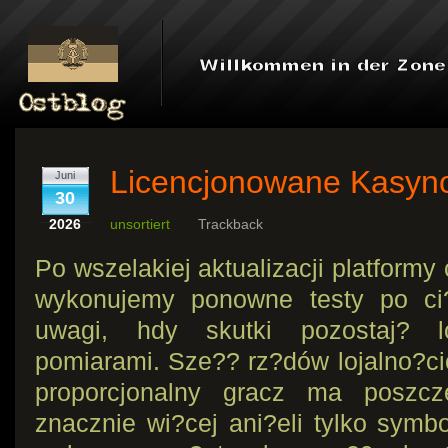
Licencjonowane Kasyno
Juni
30
2026
unsortiert
Trackback
Po wszelakiej aktualizacji platformy 
wykonujemy ponowne testy po ci
uwagi, hdy skutki pozostaj? l
pomiarami. Sze?? rz?dów lojalno?c
proporcjonalny gracz ma poszc
znacznie wi?cej ani?eli tylko symb