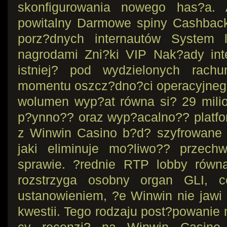
skonfigurowania nowego has?a.
powitalny Darmowe spiny Cashback
porz?dnych internautów System l
nagrodami Zni?ki VIP Nak?ady in
istniej? pod wydzielonych rachu
momentu oszcz?dno?ci operacyjnego
wolumen wyp?at równa si? 29 mili
p?ynno?? oraz wyp?acalno?? platfo
z Winwin Casino b?d? szyfrowane 
jaki eliminuje mo?liwo?? przech
sprawie. ?rednie RTP lobby równ
rozstrzyga osobny organ GLI, 
ustanowieniem, ?e Winwin nie jawi
kwestii. Tego rodzaju post?powanie 