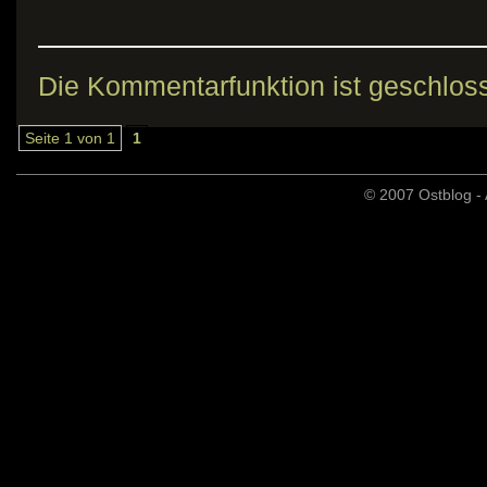
Die Kommentarfunktion ist geschlos
Seite 1 von 1
1
© 2007 Ostblog - 