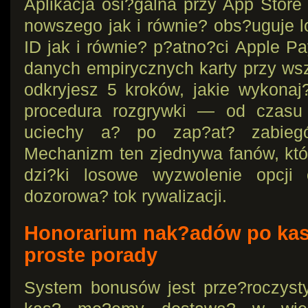
Aplikacja osi?galna przy App Store 
nowszego jak i równie? obs?uguje 
ID jak i równie? p?atno?ci Apple Pa
danych empirycznych karty przy ws
odkryjesz 5 kroków, jakie wykonaj
procedura rozgrywki — od czasu
uciechy a? po zap?at? zabiegó
Mechanizm ten zjednywa fanów, któ
dzi?ki losowe wyzwolenie opcji 
dozorowa? tok rywalizacji.
Honorarium nak?adów po ka
proste porady
System bonusów jest prze?roczyst