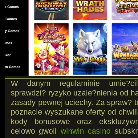
W danym regulaminie umie?cil
sprawdzi? ryzyko uzale?nienia od h
zasady pewnej uciechy. Za spraw? 
poznacie wyszukane oferty od chwil
kody bonusowe oraz ekskluzywn
celowo gwoli
winwin casino
subskr