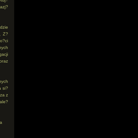
azj?
dzie
, Z?
o?ci
nych
acji
 oraz
nych
 si?
za z
ale?
ra