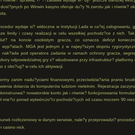
ost?pnych po Winwin kasyno oferuje du?y % zwrotu jak i równie? ok
ota.
ocedur wydaje si? widoczna w instytucji Lada w ca?ej zalogowaniu, g
ze limity i czasy realizacji w celu wszelkiej pochodz?ce z nich. Tak
ut? na koncie osobistym gracza, co oznacza deficyt konieczn
 wyp?atach. MGA jest jednym z w najwy?szym stopniu rygorystycz
i nak?ada pod operatora zadania w ramach ochrony gracza, segreg
zybory odpowiedzialnej gry s? wbudowane przy infrastruktur? platformy
o z obs?ug? w celu ich aktywacji.
formy zanim nadu?yciami finansowymi, przeciwdzia?ania praniu brud
ienia dotarcia do komputerów ludziom nieletnim. Rejestracja zaczyna
skonstruowa? nowatorskie konto jak i równie? funkcjonowania formular
ol mie?ci ponad wytwórczo?ci pochodz?cych od czasu morzem 90 niez
chunek rozliczeniowy w danym serwisie, nale?y przeprowadzi? procedu
 casino nick.