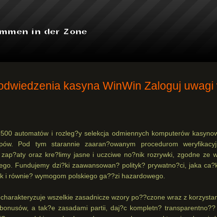
odwiedzenia kasyna WinWin Zaloguj uwagi
 2500 automatów i rozleg?y selekcja odmiennych komputerów kasyno
ów. Pod tym starannie zaaran?owanym procedurom weryfikacy
 zap?aty oraz kre?limy jasne i uczciwe no?nik rozrywki, zgodne ze 
wego.
Fundujemy dzi?ki zaawansowan? polityk? prywatno?ci, jaka ca?
k i równie? wymogom polskiego ga??zi hazardowego.
charakteryzuje wszelkie zasadnicze wzory po??czone wraz z korzysta
onusów, a tak?e zasadami partii, daj?c kompletn? transparentno??