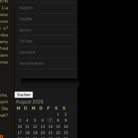
i?ki
 1-a
Nützlich
iesz
Reallife
orze
i u?
tierisch
rdza
TV-Tipp
jemy
?ród
unsortiert
kiem
oraz
Verschiedenes
Suchen
nach:
cha,
wych
August 2026
M
D
M
D
F
S
S
 Dla
1
2
ywk?
3
4
5
6
7
8
9
10
11
12
13
14
15
16
17
18
19
20
21
22
23
no