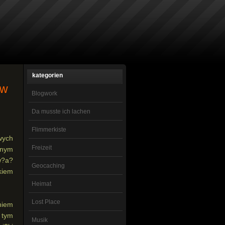
kategorien
 w
Blogwork
Da musste ich lachen
Flimmerkiste
wych
Freizeit
jnym
w?a?
Geocaching
kiem
Heimat
Lost Place
niem
 tym
Musik