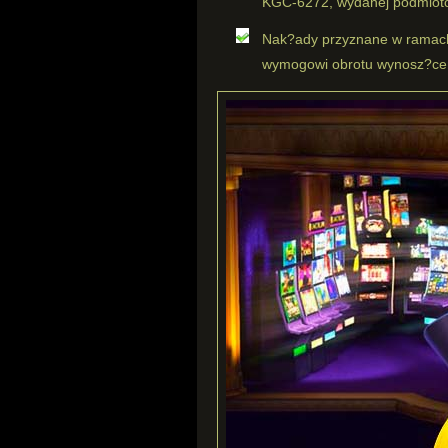
KGC-6272, wydanej podmioto
Nak?ady przyznane w ramac
wymogowi obrotu wynosz?ce