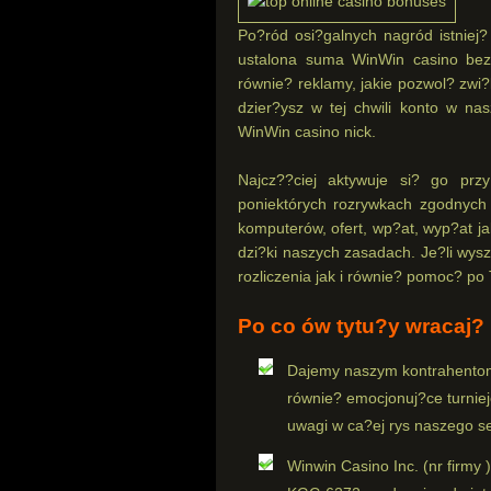
Po?ród osi?galnych nagród istniej
ustalona suma WinWin casino bezp
równie? reklamy, jakie pozwol? zwi
dzier?ysz w tej chwili konto w na
WinWin casino nick.
Najcz??ciej aktywuje si? go pr
poniektórych rozrywkach zgodnych
komputerów, ofert, wp?at, wyp?at ja
dzi?ki naszych zasadach. Je?li wysz
rozliczenia jak i równie? pomoc? po 
Po co ów tytu?y wracaj?
Dajemy naszym kontrahentom 
równie? emocjonuj?ce turnie
uwagi w ca?ej rys naszego s
Winwin Casino Inc. (nr firm