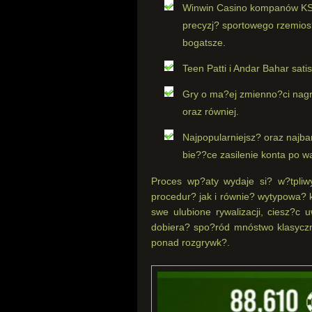
Winwin Casino kompanów KS 
precyzj? sportowego rzemios?a
bogatsze.
Teen Patti i Andar Bahar sat
Gry o ma?ej zmienno?ci nagrad
oraz równiej.
Najpopularniejsz? oraz najba
bie??ce zasilenie konta po w
Proces wp?aty wydaje si? w?tpli
procedur? jak i równie? wytypowa? k
swe ulubione rywalizacji, ciesz?c
dobiera? spo?ród mnóstwo klasyczny
ponad rozgrywk?.