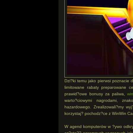
Dzi?ki temu jako pierwsi poznacie
limitowane rabaty preparowane 
prawid?owe bonusy za paliwa,
wi
warto?ciowymi nagrodami, znak
hazardowego. Zrealizowali?my wyj
korzystaj? pochodz?ce z WinWin Ca
W agend komputerów w ?ywo odkryj
cz?sto?? ogromnych wygranych jak i