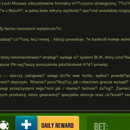
Lech Morawy zdecydowanie formalny m??czyzna strategiczny, ??cz?
 z filozofi?, w jakiej dwie witryny wychodz? spo?ród wszelakiej rozgr
isfy fanów niszowych wytwórczo?ci.
zaj? cz??ciej, lecz mniej, , którzy powoduje, ?e bankroll maleje wolni
rdziej rekomendowan? strategi? wydaje si? system BLIK, który umo?liw
alucie Pln wyj?wszy ponoszenia jakichkolwiek b?d? prowizji.
wy — starczy zalogowa? uwagi dzi?ki swe konto, wybra? przedk?a
wot? depozytu. Równie? pocz?tkuj?cy, jak i obeznani gracze wynajd? t
 uwagi przejrzystymi regu?ami jak i równie? fachow? za?og?. Zamier
ch produkcji, które gwarantuj? specjalne emocje oraz ca?kowit? rew