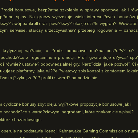
? ?rodki bonusowe, bezp?atne szkolenie w sprawy sportowe jak i rów
?atne spiny. Na graczy wyczekuje wiele interesuj?cych bonusów j
?kszy? swój bankroll oraz powi?kszy? okazje dzi?ki wygran?. Wówczas
szym serwisie, starczy urzeczywistnia? przebieg logowania – oznacz
zy krytycznej wp?acie, a ?rodki bonusowe mo?na pos?u?y? si? 
 pochodz?ce z regulaminem promocji. Profil gwarantuje u?ywa? spo
k i równie? ustawie? odpowiedzialnej gry. Narz?dzia, jakie pozwol? Ci
ukujesz platformy, jaka wi??e ?wiatowy spis konsol z komfortem lokal
Twoim j?zyku, za?ó? profil i stwierd? samodzielnie.
cykliczne bonusy zbyt oleju, wyj?tkowe propozycje bonusowe jak i
je pochodz?ce z warto?ciowymi nagrodami, które znakomicie wpisuj?
ektorze hazardowego.
y ) operuje na podstawie licencji Kahnawake Gaming Commission o num