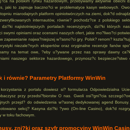
aj?ca na polskim rynku hazardowym, przebywamy aktywnie obecni dz
s, jaki to zajmuje baczno?ci w problematyce kasyn webowych. Owo
topniu miarodajnych platform opiniotwórczych na ziemi, dok?d odnajdz
zweryfikowanych internautów, równie? pochodz?ce z polskiego sekt
i?ki najistotniejszych portalach recenzyjnych, dzi?ki których nas
ci swymi opiniami oraz ocenami naszych ofert, jakie mo?liwo?ci potwie
 zapewnianie najwa?niejszej w?asno?ci gry. Polsk? renom? kszta?tu
rystyki niezale?nych ekspertów oraz oryginalne recenzje fanów spo
Dbamy na temat owe, ?eby u?ywane przez nas sprawy dawny ca?
iami naszego sektorze hazardowego, przynosz?c bezpiecze?stwo 
k i równie? Parametry Platformy WinWin
orzystania z portalu dowiesz si? formularza Odpowiedzialna Ucie
aczysz przy przedsi?biorstw O nas. Gwoli osi?gni?cia szczegó?o
jnych przejd? do odwiedzenia w?asnej dedykowanej agend Bonusy.
gotowano sekcj? Kasyna dzi?ki ?ywo (On-line Casino), dok?d rozgr
rzy w toku fachowym.
usy, zni?ki oraz szyfr promocyjny WinWin Casi