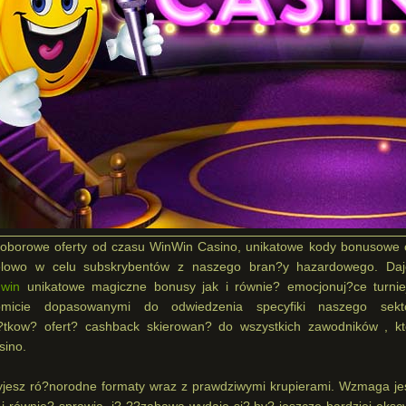
 doborowe oferty od czasu WinWin Casino, unikatowe kody bonusowe 
celowo w celu subskrybentów z naszego bran?y hazardowego. Da
nwin
unikatowe magiczne bonusy jak i równie? emocjonuj?ce turnie
omicie dopasowanymi do odwiedzenia specyfiki naszego sekt
?tkow? ofert? cashback skierowan? do wszystkich zawodników , kt
sino.
esz ró?norodne formaty wraz z prawdziwymi krupierami. Wzmaga jes
 równie? sprawia, i? ??zabawa wydaje si? by? jeszcze bardziej ekscy