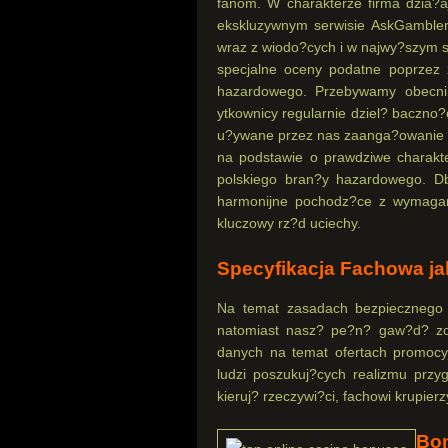
fanom. W charakterze firma dzia?
ekskluzywnym serwisie AskGambler
wraz z wiodo?cych i w najwy?szym s
specjalne oceny podatne poprzez 
hazardowego. Przebywamy obecni dz
ytkownicy regularnie dziel? baczno?
u?ywane przez nas zaanga?owanie w
na podstawie o prawdziwe charakte
polskiego bran?y hazardowego. 
harmonijne pochodz?ce z wymagan
kluczowy rz?d uciechy.
Specyfikacja Fachowa ja
Na temat zasadach bezpiecznego k
natomiast nasz? pe?n? gaw?d? zob
danych na temat ofertach promocy
ludzi poszukuj?cych realizmu przy
kieruj? rzeczywi?ci, fachowi krupie
Bon