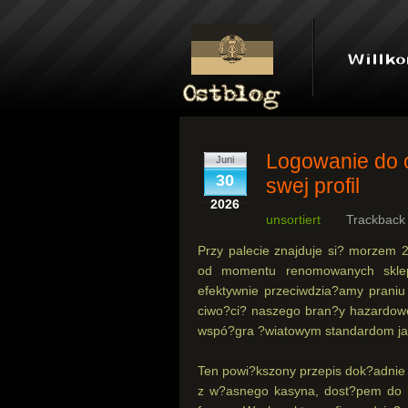
Logowanie do 
Juni
30
swej profil
2026
unsortiert
Trackback
Przy palecie znajduje si? morzem
od momentu renomowanych sklep
efektywnie przeciwdzia?amy praniu
ciwo?ci? naszego bran?y hazardo
wspó?gra ?wiatowym standardom ja
Ten powi?kszony przepis dok?adnie 
z w?asnego kasyna, dost?pem do b