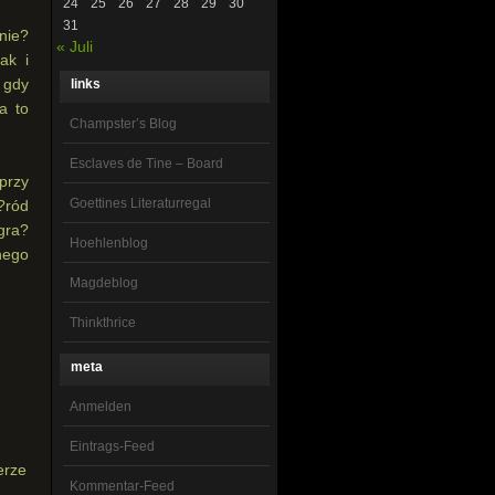
24
25
26
27
28
29
30
31
nie?
« Juli
ak i
 gdy
links
a to
Champster’s Blog
Esclaves de Tine – Board
przy
Goettines Literaturregal
?ród
 gra?
Hoehlenblog
nego
Magdeblog
Thinkthrice
meta
Anmelden
Eintrags-Feed
erze
Kommentar-Feed