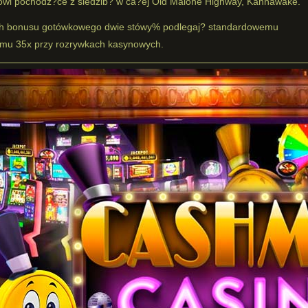
wi pochodz?ce z siedzib? w ca?ej Old Malone Highway, Kahnawake.
h bonusu gotówkowego dwie stówy% podlegaj? standardowemu
mu 35x przy rozrywkach kasynowych.