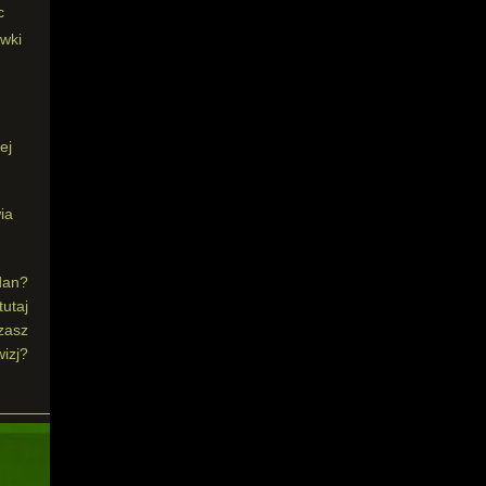
c
ywki
ej
ia
dan?
utaj
zasz
izj?