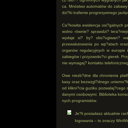
ca. Mnóstwo automatów do zabawy d
dzi?ki trafienie progresywnego jackp
Ca?kowita ewidencja osi?galnych pr
wolno równie? sprawdzi? tera?niejs
wydaje si? by? obs?ugiwan? wal
przewalutowania po wp?atach oraz
organów regulacyjnych w europie 
zabiegów i przyzwoito?ci gierek. Pr
nie wymagaj? kontaktu telefoniczneg
Owe niezb?dne dla chronienia plat
kasy oraz bezwzgl?dnego uniemo?liw
od klikni?cia guziku pozwalaj?cego 
danymi osobowymi. Biblioteka kons
nych programistów.
Je?li posiadasz aktualnie ra
logowania – to znaczy WinWin