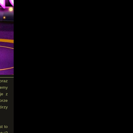
oraz
jemy
je z
orze
órzy
t to
tuj?