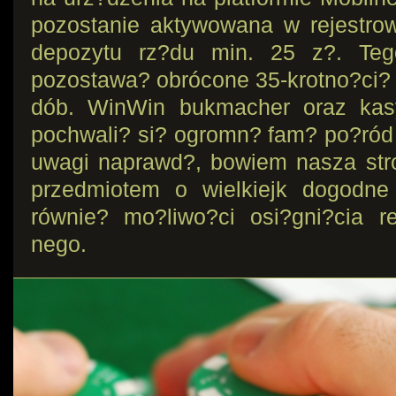
pozostanie aktywowana w rejestro
depozytu rz?du min. 25 z?. Te
pozostawa? obrócone 35-krotno?ci? 
dób. WinWin bukmacher oraz kas
pochwali? si? ogromn? fam? po?ród
uwagi naprawd?, bowiem nasza str
przedmiotem o wielkiejk dogodne 
równie? mo?liwo?ci osi?gni?cia r
nego.