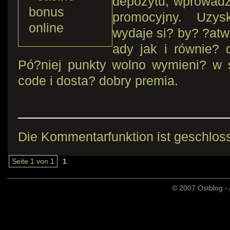
depozytu, wprowadz
promocyjny. Uzys
wydaje si? by? ?atw
ady jak i równie? 
Pó?niej punkty wolno wymieni? w
code i dosta? dobry premia.
Die Kommentarfunktion ist geschlos
Seite 1 von 1
1
© 2007 Ostblog - 