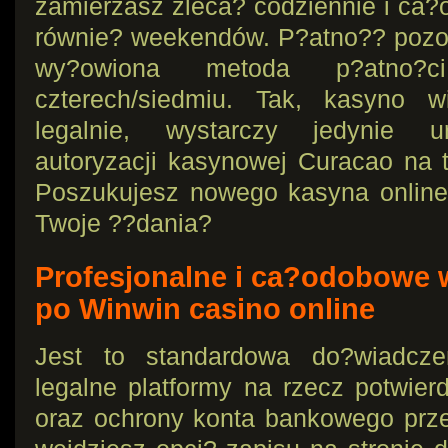
zamierzasz zleca? codziennie i ca
równie? weekendów. P?atno?? pozos
wy?owiona metoda p?atno?c
czterech/siedmiu.
Tak, kasyno w
legalnie, wystarczy jedynie u
autoryzacji kasynowej Curacao na
Poszukujesz nowego kasyna online,
Twoje ??dania?
Profesjonalne i ca?odobowe 
po Winwin casino online
Jest to standardowa do?wiadcze
legalne platformy na rzecz potwie
oraz ochrony konta bankowego prze