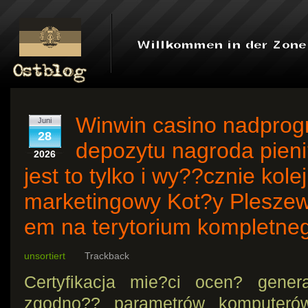
Winwin casino nadprog
Juni
28
depozytu nagroda pien
2026
jest to tylko i wy??cznie kol
marketingowy Kot?y Pleszew
em na terytorium kompletne
unsortiert
Trackback
Certyfikacja mie?ci ocen? gener
zgodno?? parametrów komputeró