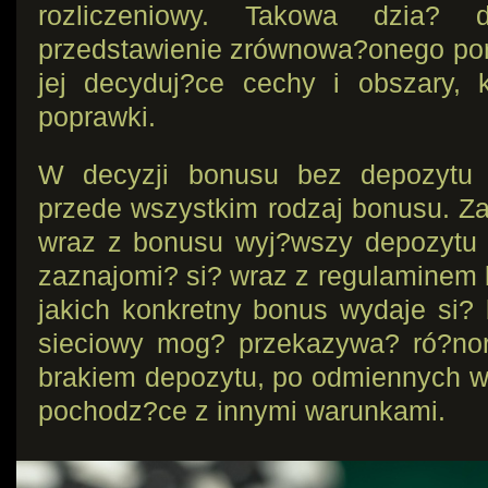
rozliczeniowy. Takowa dzia? 
przedstawienie zrównowa?onego port
jej decyduj?ce cechy i obszary, k
poprawki.
W decyzji bonusu bez depozytu 
przede wszystkim rodzaj bonusu. Z
wraz z bonusu wyj?wszy depozytu 
zaznajomi? si? wraz z regulaminem
jakich konkretny bonus wydaje si?
sieciowy mog? przekazywa? ró?no
brakiem depozytu, po odmiennych w
pochodz?ce z innymi warunkami.