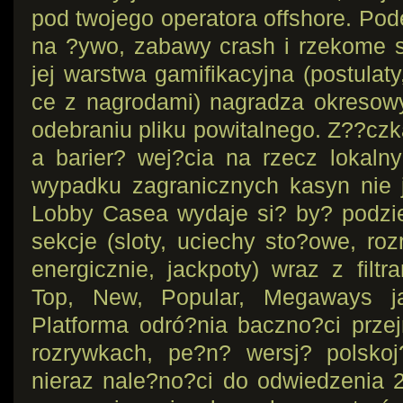
pod twojego operatora offshore. Pod
na ?ywo, zabawy crash i rzekome s
jej warstwa gamifikacyjna (postulaty
ce z nagrodami) nagradza okresow
odebraniu pliku powitalnego. Z??cz
a barier? wej?cia na rzecz lokaln
wypadku zagranicznych kasyn nie 
Lobby Casea wydaje si? by? podzi
sekcje (sloty, uciechy sto?owe, roz
energicznie, jackpoty) wraz z fil
Top, New, Popular, Megaways ja
Platforma odró?nia baczno?ci prze
rozrywkach, pe?n? wersj? polsko
nieraz nale?no?ci do odwiedzenia 2