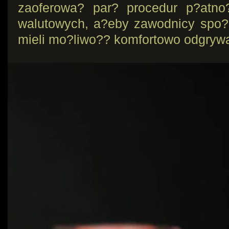
zaoferowa? par? procedur p?atno?
walutowych, a?eby zawodnicy spo?
mieli mo?liwo?? komfortowo odgrywa