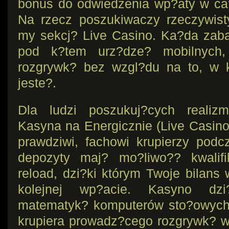
bonus do odwiedzenia wp?aty w ca?
Na rzecz poszukiwaczy rzeczywist
my sekcj? Live Casino. Ka?da zab
pod k?tem urz?dze? mobilnych,
rozgrywk? bez wzgl?du na to, w k
jeste?.
Dla ludzi poszukuj?cych realiz
Kasyna na Energicznie (Live Casino)
prawdziwi, fachowi krupierzy podc
depozyty maj? mo?liwo?? kwali
reload, dzi?ki którym Twoje bilans 
kolejnej wp?acie. Kasyno dzi
matematyk? komputerów sto?owych 
krupiera prowadz?cego rozgrywk? 