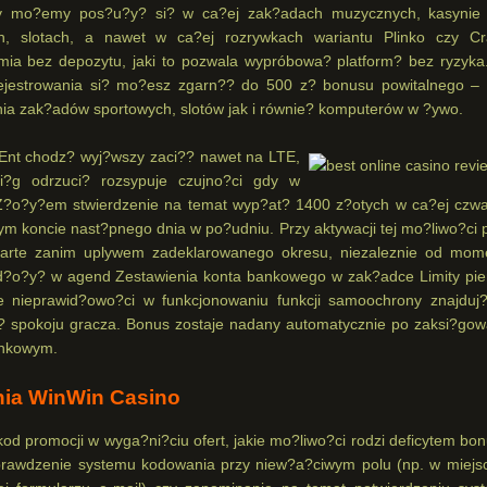
y mo?emy pos?u?y? si? w ca?ej zak?adach muzycznych, kasynie
ch, slotach, a nawet w ca?ej rozrywkach wariantu Plinko czy Cr
mia bez depozytu, jaki to pozwala wypróbowa? platform? bez ryzyka
rejestrowania si? mo?esz zgarn?? do 500 z? bonusu powitalnego –
ia zak?adów sportowych, slotów jak i równie? komputerów w ?ywo.
tEnt chodz? wyj?wszy zaci?? nawet na LTE,
i?g odrzuci? rozsypuje czujno?ci gdy w
?o?y?em stwierdzenie na temat wyp?at? 1400 z?otych w ca?ej czwa
ym koncie nast?pnego dnia w po?udniu. Przy aktywacji tej mo?liwo?ci p
tarte zanim uplywem zadeklarowanego okresu, niezaleznie od mom
d?o?y? w agend Zestawienia konta bankowego w zak?adce Limity pie
e nieprawid?owo?ci w funkcjonowaniu funkcji samoochrony znajduj?
? spokoju gracza. Bonus zostaje nadany automatycznie po zaksi?gow
ankowym.
ia WinWin Casino
kod promocji w wyga?ni?ciu ofert, jakie mo?liwo?ci rodzi deficytem bo
 sprawdzenie systemu kodowania przy niew?a?ciwym polu (np. w miejs