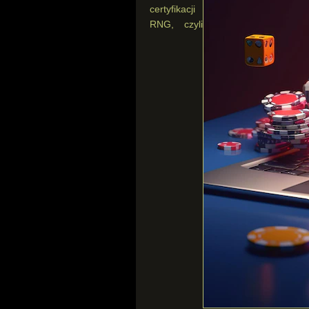
certyfikacji
RNG, czyli