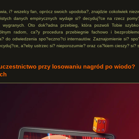
wia, i? wszelcy fan, oprócz swoich upodoba?, znajdzie cokolwiek niez
wistych danych empirycznych wydaje si? decyduj?ce na rzecz pomy?
t wygranych. Oto dok?adna przebieg, która pozwoli Tobie szybko
ólnym radom, ca?y procedura przebiegnie fachowo i bezproblem
? do odwiedzenia spo?eczno?ci internautów. Zaznajomienie si? spo
ecyduj?ce, a?eby ustrzec si? nieporozumie? oraz ca?kiem cieszy? si? 
uczestnictwo przy losowaniu nagród po wiodo?
ych