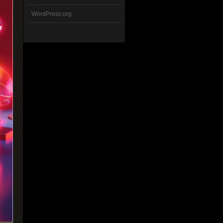
WordPress.org