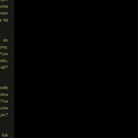
onta
nwin
 tej
e do
iny,
?cze
adu,
afi?
odki
totna
z?ce
dzów
 po?
 lub