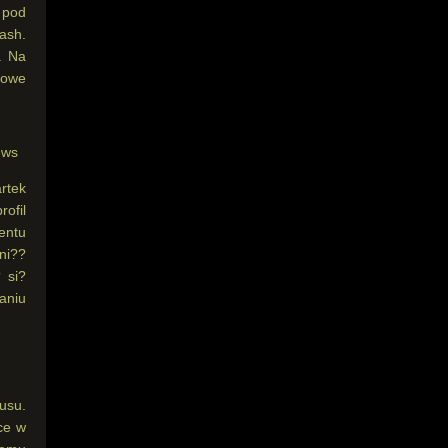
 pod
ash.
. Na
 owe
rtek
rofil
entu
ni??
 si?
aniu
nusu.
ce w