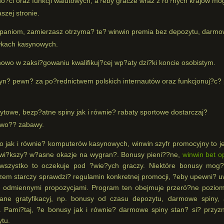
o?ci oraz funkcji walutowych, a?eby gracze wraz z ró?nych krajów mog
szej stronie.
paniom, zamierzasz otrzyma? te? winwin premia bez depozytu, darm
wkach kasynowych.
wo w zaksi?gowaniu kwalifikuj?cej wp?aty dzi?ki koncie osobistym.
yn? pewn? za po?rednictwem polskich internautów oraz funkcjonuj?c?
zytowe, bezp?atne spiny jak i równie? rabaty sportowe dostarczaj?
iwo?? zabawy.
 jak i równie? komputerów kasynowych, winwin szyfr promocyjny to j
 zwi?kszy? w?asne okazje na wygran?. Bonusy pieni??ne,
winwin bet o
wszystko to oczekuje pod ?wie?ych graczy. Niektóre bonusy mog?
em starczy sprawdzi? regulamin konkretnej promocji, ?eby upewni? u
z odmiennymi propozycjami. Program ten obejmuje przeró?ne poziom
kane gratyfikacyj, np. bonusy od czasu depozytu, darmowe spiny, 
. Pami?taj, ?e bonusy jak i równie? darmowe spiny stan? si? przyz
tu.