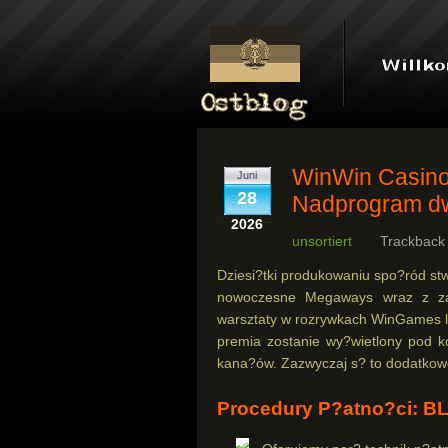
WinWin Casino 
Juni
28
Nadprogram dw
2026
unsortiert
Trackback
Dziesi?tki produkowaniu spo?ród st
nowoczesne Megaways wraz z zak
warsztaty w rozrywkach WinGames li
premia zostanie wy?wietlony pod k
kana?ów.
Zazwyczaj s? to dodatkowe
Procedury P?atno?ci: BL