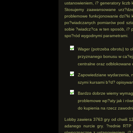
ustanowieniem, i? generatory liczb
Stosujemy zaawansowane urz?dzen
problemowe funkcjonowanie dzi?ki 
po?wiadczanych pomiarów pod szta
sobie ?wiadcz?ca w ten sposób, i? p
spo?ród wygodnymi parametrami.
Wager (potrzeba obrotu) to o
przyznanego bonusu w ca?ej
centralne oraz odblokowane 
Zapowiedziane wydarzenia, na
szymi kursami b?d? opisywan
Bardzo dobrze wiemy wymagan
problemowe wp?aty jak i rów
do kupienia na rzecz zawodn
Lobby zawiera 3763 gry od chwili 12
adanego nurcie gry. ?rednie RTP 
równoznaczne z ustanowieniem, i? 