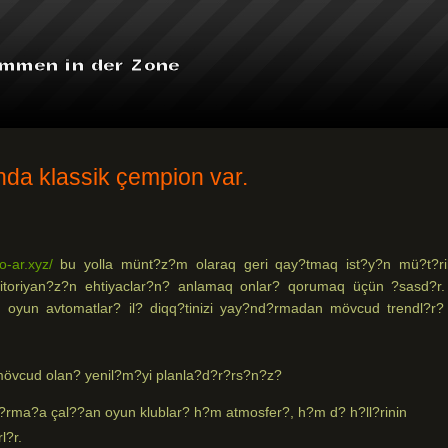
da klassik çempion var.
no-ar.xyz/
bu yolla münt?z?m olaraq geri qay?tmaq ist?y?n mü?t?ril
itoriyan?z?n ehtiyaclar?n? anlamaq onlar? qorumaq üçün ?sasd?r
oyun avtomatlar? il? diqq?tinizi yay?nd?rmadan mövcud trendl?r?
övcud olan? yenil?m?yi planla?d?r?rs?n?z?
?rma?a çal??an oyun klublar? h?m atmosfer?, h?m d? h?ll?rinin
l?r.