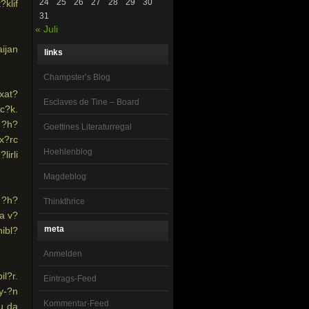
24
25
26
27
28
29
30
?klif
31
« Juli
links
Champster’s Blog
xat?
Esclaves de Tine – Board
?c?k.
 ?h?
Goettines Literaturregal
 x?rc
Hoehlenblog
irli
Magdeblog
? ?h?
Thinkthrice
ka v?
meta
hibl?
Anmelden
il?r.
Eintrags-Feed
y-?n
Kommentar-Feed
u da