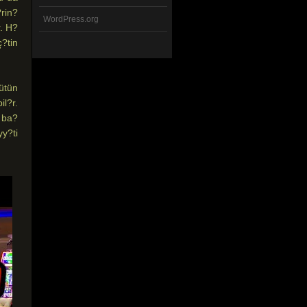
rin?
WordPress.org
. H?
?tin
ütün
l?r.
 ba?
yy?ti