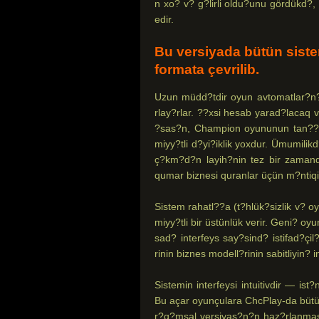
n xo? v? g?lirli oldu?unu gördükd?, o
edir.
Bu versiyada bütün siste
formata çevrilib.
Uzun müdd?tdir oyun avtomatlar?n?n
rlay?rlar. ??xsi hesab yarad?lacaq v?
?sas?n, Champion oyununun tan?? v
miyy?tli d?yi?iklik yoxdur. Ümumilik
ç?km?d?n layih?nin tez bir zamanda
qumar biznesi quranlar üçün m?ntiqi 
Sistem rahatl??a (t?hlük?sizlik v? oy
miyy?tli bir üstünlük verir. Geni? oy
sad? interfeys say?sind? istifad?çil
rinin biznes modell?rinin sabitliyin?
Sistemin interfeysi intuitivdir — is
Bu açar oyunçulara ChcPlay-da bütü
r?q?msal versiyas?n?n haz?rlanmas