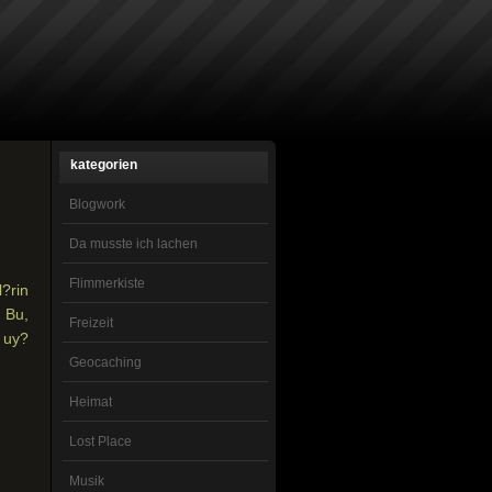
kategorien
Blogwork
Da musste ich lachen
Flimmerkiste
?rin
.
Bu,
Freizeit
 uy?
Geocaching
Heimat
Lost Place
Musik