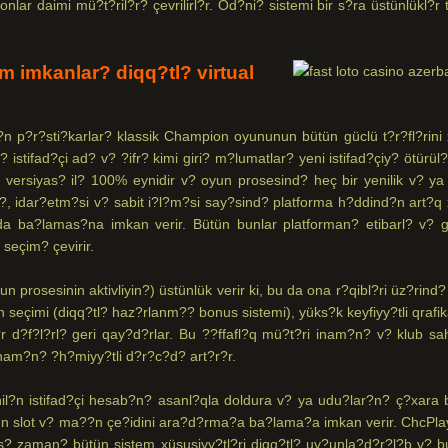
nlar daimi mü?t?ril?r? çevrilirl?r. Öd?ni? sistemi bir s?ra üstünlükl?r t
m imkanlar? diqq?tl? virtual
 p?r?sti?karlar? klassik Champion oyununun bütün güclü t?r?fl?rini 
 istifad?çi ad? v? ?ifr? kimi giri? m?lumatlar? yeni istifad?çiy? ötürül
ersiyas? il? 100% eynidir v? oyun prosesind? heç bir yenilik v? ya
d?, idar?etm?si v? sabit i?l?m?si say?sind? platforma h?ddind?n art?q
 ba?lamas?na imkan verir. Bütün bunlar platforman? etibarl? v? g?l
seçim? çevirir.
un prosesinin aktivliyin?) üstünlük verir ki, bu da ona r?qibl?ri üz?rind
un seçimi (diqq?tl? haz?rlanm?? bonus sistemi), yüks?k keyfiyy?tli qrafi
?r d?f?l?rl? geri qay?d?rlar. Bu ??ffafl?q mü?t?ri inam?n? v? klub sa
 inam?n? ?h?miyy?tli d?r?c?d? art?r?r.
t?nil?n istifad?çi hesab?n? asanl?qla doldura v? ya udu?lar?n? ç?xara b
n slot v? ma??n çe?idini ara?d?rma?a ba?lama?a imkan verir. ChcPla
? zaman? bütün sistem xüsusiyy?tl?ri diqq?tl? uy?unla?d?r?l?b v? b