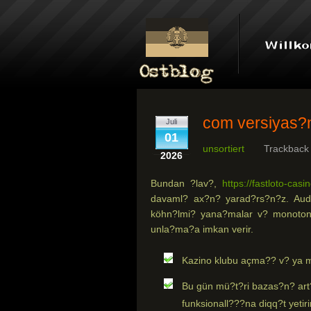
com versiyas?n
Juli
01
unsortiert
Trackback
2026
Bundan ?lav?,
https://fastloto-casi
davaml? ax?n? yarad?rs?n?z. Aud
köhn?lmi? yana?malar v? monoton 
unla?ma?a imkan verir.
Kazino klubu açma?? v? ya m
Bu gün mü?t?ri bazas?n? art
funksionall???na diqq?t yetirir