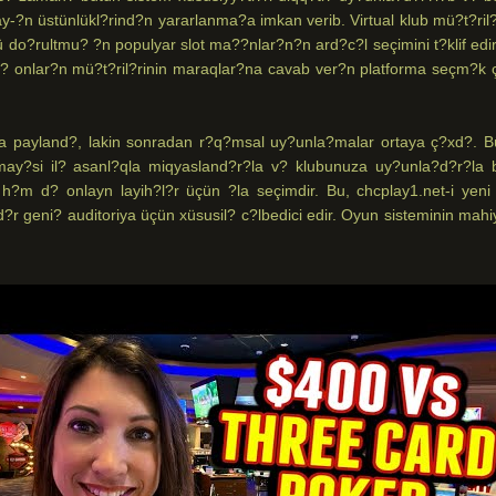
?n üstünlükl?rind?n yararlanma?a imkan verib. Virtual klub mü?t?ril?
o?rultmu? ?n populyar slot ma??nlar?n?n ard?c?l seçimini t?klif edir
d? onlar?n mü?t?ril?rinin maraqlar?na cavab ver?n platforma seçm?k ç
da payland?, lakin sonradan r?q?msal uy?unla?malar ortaya ç?xd?. B
ay?si il? asanl?qla miqyasland?r?la v? klubunuza uy?unla?d?r?la bi
h?m d? onlayn layih?l?r üçün ?la seçimdir. Bu, chcplay1.net-i yeni
?r geni? auditoriya üçün xüsusil? c?lbedici edir. Oyun sisteminin mahi