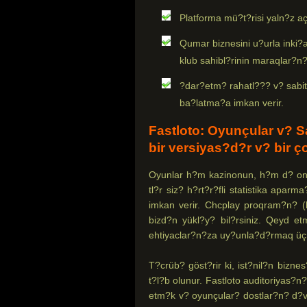
Platforma mü?t?risi yaln?z aç
Qumar biznesini u?urla inki?
klub sahibl?rinin maraqlar?n?
?dar?etm? rahatl??? v? sabit 
ba?latma?a imkan verir.
Fastloto: Oyunçular v? S
bir versiyas?d?r v? bir 
Oyunlar h?m kazinonun, h?m d? onl
tl?r siz? h?rt?r?fli statistika apar
imkan verir. Chcplay proqram?n? (
bizd?n yükl?y? bil?rsiniz. Qeyd e
ehtiyaclar?n?za uy?unla?d?rmaq üçün
T?crüb? göst?rir ki, ist?nil?n bizn
t?l?b olunur. Fastloto auditoriyas?n?
etm?k v? oyunçular? dostlar?n? d?v?