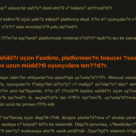
ar? xüsusi bir sah?y? daxil etm?li v? balans? art?rmal?d?r.
af etdirm?k üçün yaln?z etibarl? platforma deyil, h?m d? oyunçular?n v
 n?z?r? alan texnoloji h?ll yolu laz?md?r.
i?l?m?si say?sind? platformalar minimal x?rcl?rl? layih?ni tez bir zam
ahibl?r üçün Fastloto, platforman?n brauzer ?sa
çox uzun müdd?tli oyunçulara tan??d?r.
ayn xidm?tin ehtiyaclar?na asanl?qla uy?unla?d?r?l?r. Mövcud xüsus
ma?a, oyunçular?n f?aliyy?tini izl?m?y? v? maliyy? ax?nlar?n? idar? e
h?m yeni ba?layanlar, h?m d? t?crüb?li kazino sahibl?ri üçün uy?un
tm?k laz?md?r ki, seçiml?rd?n biri h?ll?ri öyr?nm?k, uy?unla?d?rma
 uzun bir proses t?l?b edir.
es? ba?lamaq üçün diqq?tli t?hlil, düzgün planla?d?rma v? strateji ya
 saxlaya v? böyüd? bil?n bir sistemdir. Diqq?ti qorumaq, c?lbediciliyi t
t etm?y? motivasiya etm?k vacib amill?rdir. Ziyar?tçil?r sistemin h?q