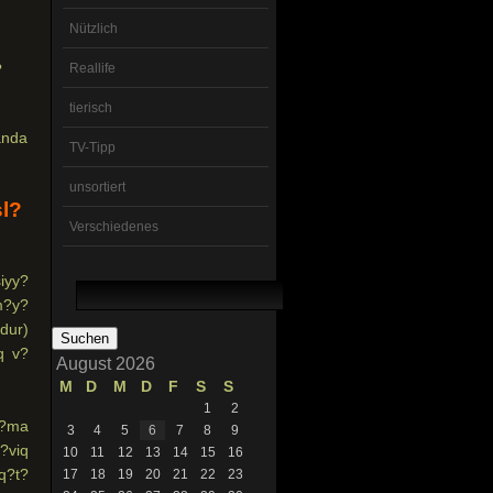
Nützlich
?
Reallife
tierisch
anda
TV-Tipp
unsortiert
sl?
Verschiedenes
Suchen
iyy?
nach:
tm?y?
dur)
q v?
August 2026
M
D
M
D
F
S
S
1
2
na?ma
3
4
5
6
7
8
9
??viq
10
11
12
13
14
15
16
iq?t?
17
18
19
20
21
22
23