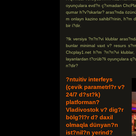
oyunçulara evd?n ç?xmadan ChcPlay-
qumar h?v?skarlar? aras?nda özünü d
m onlayn kazino sahibl?rinin, h?m 
bir i?dir.
?lk versiya ?n?n?vi klublar aras?n
bunlar minimal vaxt v? resurs s?rm
Chcplay1.net h?m ?n?n?vi klublar, 
layanlardan t?crüb?li oyunçulara q?d
n?dir?
?ntuitiv interfeys
(çevik parametrl?r v?
24/7 d?st?k)
platforman?
Vladivostok v? dig?r
bölg?l?r d? daxil
olmaqla dünyan?n
ist?nil?n yerind?