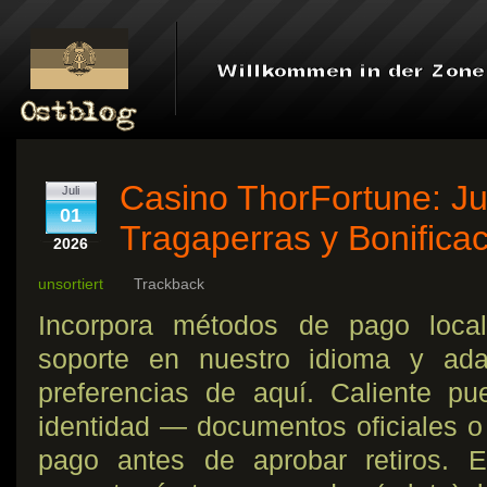
Casino ThorFortune: J
Juli
01
Tragaperras y Bonifica
2026
unsortiert
Trackback
Incorpora métodos de pago loca
soporte en nuestro idioma y ada
preferencias de aquí. Caliente pu
identidad — documentos oficiales o
pago antes de aprobar retiros. 