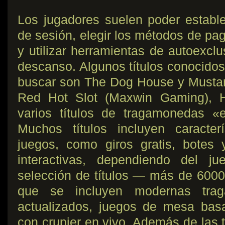
Los jugadores suelen poder estable
de sesión, elegir los métodos de p
y utilizar herramientas de autoexcl
descanso. Algunos títulos conocidos
buscar son The Dog House y Mustan
Red Hot Slot (Maxwin Gaming), H
varios títulos de tragamonedas «
Muchos títulos incluyen caracte
juegos, como giros gratis, botes 
interactivas, dependiendo del j
selección de títulos — más de 6000 
que se incluyen modernas trag
actualizados, juegos de mesa ba
con crupier en vivo. Además de la