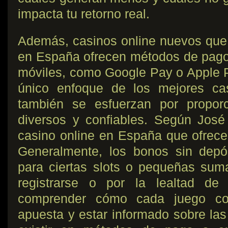
impacta tu retorno real.
Además, casinos online nuevos que 
en España ofrecen métodos de pago 
móviles, como Google Pay o Apple P
único enfoque de los mejores ca
también se esfuerzan por propor
diversos y confiables. Según Jos
casino online en España que ofrece 
Generalmente, los bonos sin depós
para ciertas slots o pequeñas su
registrarse o por la lealtad de 
comprender cómo cada juego cont
apuesta y estar informado sobre las