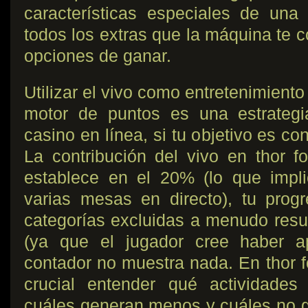
características especiales de una 
todos los extras que la máquina te 
opciones de ganar.
Utilizar el vivo como entretenimiento
motor de puntos es una estrategia
casino en línea, si tu objetivo es co
La contribución del vivo en thor f
establece en el 20% (lo que impl
varias mesas en directo), tu prog
categorías excluidas a menudo resu
(ya que el jugador cree haber ap
contador no muestra nada. En thor f
crucial entender qué actividade
cuáles generan menos y cuáles no 