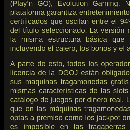
(Play’n GO), Evolution Gaming, N
plataforma garantiza entretenimient
certificados que oscilan entre el 
del título seleccionado. La versión
la misma estructura básica que l
incluyendo el cajero, los bonos y el 
A parte de esto, todos los operado
licencia de la DGOJ están obligad
sus maquinas tragamonedas grat
mismas características de las slo
catálogo de juegos por dinero real. 
que en las máquinas tragamonedas 
optas a premiso como los jackpot on
es imposible en las tragaperras 