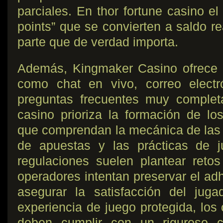
parciales. En thor fortune casino e
points” que se convierten a saldo re
parte que de verdad importa.
Además, Kingmaker Casino ofrece 
como chat en vivo, correo elect
preguntas frecuentes muy complet
casino prioriza la formación de lo
que comprendan la mecánica de las a
de apuestas y las prácticas de j
regulaciones suelen plantear retos
operadores intentan preservar el ad
asegurar la satisfacción del juga
experiencia de juego protegida, los
deben cumplir con un riguroso c