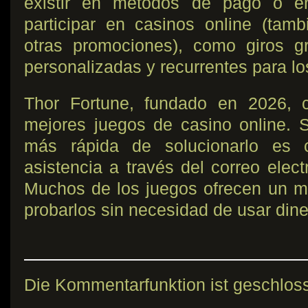
existir en métodos de pago o en
participar en casinos online (tam
otras promociones), como giros gr
personalizadas y recurrentes para lo
Thor Fortune, fundado en 2026, 
mejores juegos de casino online. 
más rápida de solucionarlo es c
asistencia a través del correo elect
Muchos de los juegos ofrecen un 
probarlos sin necesidad de usar dine
Die Kommentarfunktion ist geschlos