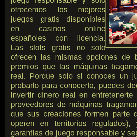
juego responsable y solo
ofrecemos los mejores
juegos gratis disponibles
en casinos online
españoles con licencia.
Las slots gratis no solo
ofrecen las mismas opciones de b
premios que las máquinas tragamo
real. Porque solo si conoces un 
probarlo para conocerlo, puedes dec
invertir dinero real en entretener
proveedores de máquinas tragamon
que sus creaciones formen parte 
operen en territorios regulados),
garantías de juego responsable y se