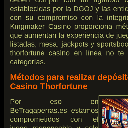
establecidas por la DGOJ y las enti
con su compromiso con la integr
Kingmaker Casino proporciona mét
que aumentan la experiencia de jue
listadas, mesa, jackpots y sportsbo
thorfortune casino en línea no t
categorías.
Métodos para realizar depósito
Casino Thorfortune
Por eso en
BeTragaperras.es estamos
comprometidos con el