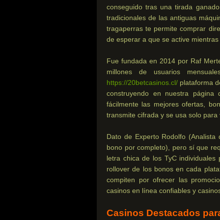
conseguido tras una tirada ganador
tradicionales de las antiguas máqu
tragaperras te permite comprar dire
de esperar a que se active mientras
Fue fundada en 2014 por Raf Merte
millones de usuarios mensua
https://20betcasinos.cl/
plataforma de
construyendo en nuestra página 
fácilmente las mejores ofertas, b
transmite cifrada y se usa solo para 
Dato de Experto Rodolfo (Analista 
bono por completo), pero sí que re
letra chica de los TyC individuale
rollover de los bonos en cada plat
compiten por ofrecer las promoci
casinos en línea confiables y casino
Casinos Destacados par