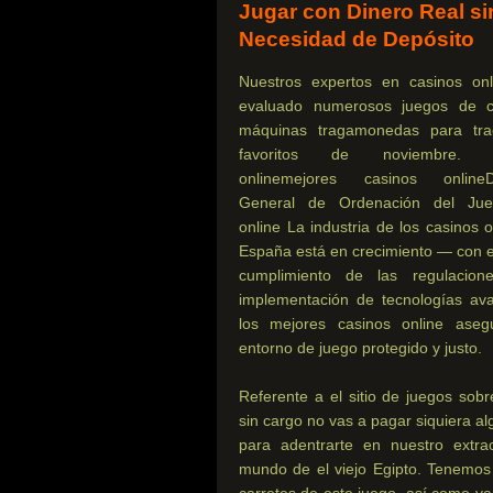
Jugar con Dinero Real si
Necesidad de Depósito
Nuestros expertos en casinos on
evaluado numerosos juegos de c
máquinas tragamonedas para trae
favoritos de noviembre. C
onlinemejores casinos onlineDi
General de Ordenación del Jueg
online La industria de los casinos 
España está en crecimiento — con e
cumplimiento de las regulacion
implementación de tecnologías av
los mejores casinos online aseg
entorno de juego protegido y justo.
Referente a el sitio de juegos sobr
sin cargo no vas a pagar siquiera a
para adentrarte en nuestro extrao
mundo de el viejo Egipto. Tenemos 