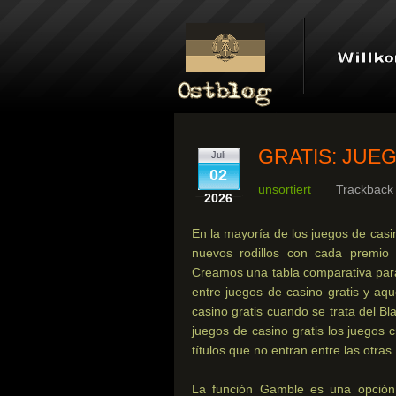
GRATIS: JUE
Juli
02
unsortiert
Trackback
2026
En la mayoría de los juegos de casin
nuevos rodillos con cada premio 
Creamos una tabla comparativa para
entre juegos de casino gratis y aq
casino gratis cuando se trata del Bla
juegos de casino gratis los juegos
títulos que no entran entre las otras.
La función Gamble es una opción 