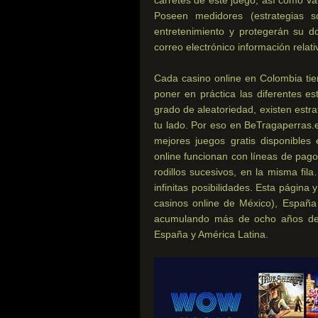
carretes de este juego, así­ como 
Poseen medidores (estrategias so
entretenimiento y protegerán su do
correo electrónico información relat
Cada casino online en Colombia tien
poner en práctica las diferentes es
grado de aleatoriedad, existen estra
tu lado. Por eso en BeTragaperras.
mejores juegos gratis disponibles
online funcionan con líneas de pago
rodillos sucesivos, en la misma fi
infinitas posibilidades. Esta página
casinos online de México), España
acumulando más de ocho años de e
España y América Latina.