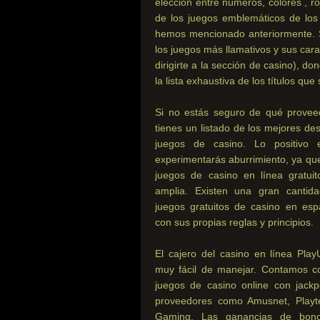
elección entre números, colores , roj
de los juegos emblemáticos de los c
hemos mencionado anteriormente. Si
los juegos más llamativos y sus car
dirigirte a la sección de casino), 
la lista exhaustiva de los títulos qu
Si no estás seguro de qué proveed
tienes un listado de los mejores de
juegos de casino. Lo positivo
experimentarás aburrimiento, ya que
juegos de casino en línea gratuit
amplia. Existen una gran cantid
juegos gratuitos de casino en esp
con sus propias reglas y principios.
El cajero del casino en línea Pla
muy fácil de manejar. Contamos 
juegos de casino online con jackp
proveedores como Amusnet, Playte
Gaming. Las ganancias de bono