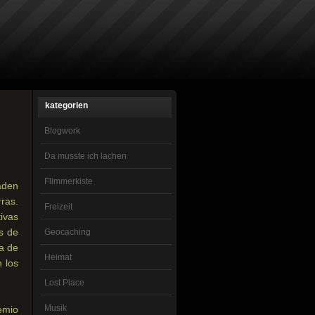
kategorien
Blogwork
Da musste ich lachen
Flimmerkiste
ñaden
ras.
Freizeit
ivas
s de
Geocaching
ía de
Heimat
 los
Lost Place
Musik
emio