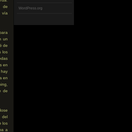
rda.
l de
WordPress.org
 vía
para
n un
té de
 los
edas
s en
 hay
ta en
ing,
e de
dose
 del
e los
ba a