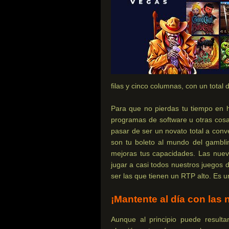
filas y cinco columnas, con un total
Para que no pierdas tu tiempo en 
programas de software u otras cosas
pasar de ser un novato total a conv
son tu boleto al mundo del gamblin
mejoras tus capacidades. Las nuev
jugar a casi todos nuestros juegos 
ser las que tienen un RTP alto. Es u
¡Mantente al día con las
Aunque al principio puede resulta