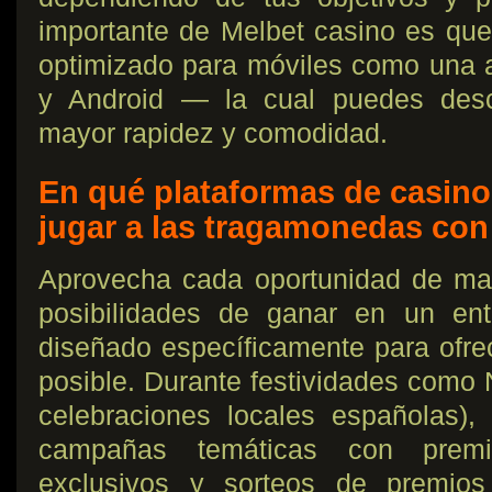
importante de Melbet casino es que 
optimizado para móviles como una a
y Android — la cual puedes desc
mayor rapidez y comodidad.
En qué plataformas de casino
jugar a las tragamonedas con 
Aprovecha cada oportunidad de max
posibilidades de ganar en un ent
diseñado específicamente para ofrec
posible. Durante festividades com
celebraciones locales españolas),
campañas temáticas con premi
exclusivos y sorteos de premio