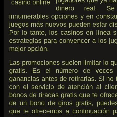
jugadores que ya ha
dinero real. Se
innumerables opciones y en consta
juegos más nuevos pueden estar di
Por lo tanto, los casinos en línea s
estrategias para convencer a los ju
mejor opción.
Las promociones suelen limitar lo qu
gratis. Es el número de veces
ganancias antes de retirarlas. Si no 
con el servicio de atención al clie
bonos de tiradas gratis que te ofrec
de un bono de giros gratis, puedes
que te ofrecemos a continuación pa