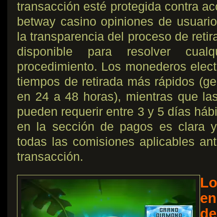
transacción esté protegida contra a
betway casino opiniones de usuari
la transparencia del proceso de retira
disponible para resolver cual
procedimiento. Los monederos electr
tiempos de retirada más rápidos (
en 24 a 48 horas), mientras que las
pueden requerir entre 3 y 5 días hábi
en la sección de pagos es clara y
todas las comisiones aplicables ant
transacción.
Lo
en
de