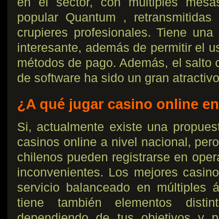
en el sector, con múltiples mesas
popular Quantum , retransmitidas 
crupieres profesionales. Tiene un
interesante, además de permitir el u
métodos de pago. Además, el salto cu
de software ha sido un gran atracti
¿A qué jugar casino online e
Si, actualmente existe una propuest
casinos online a nivel nacional, per
chilenos pueden registrarse en oper
inconvenientes. Los mejores casino
servicio balanceado en múltiples 
tiene también elementos disti
dependiendo de tus objetivos y pr