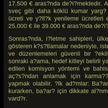
17.500 € aras?nda de?i?mektedir. 
sveç gibi daha köklü kumar yarg? 
ücreti ve y?ll?k yenileme ücretleri 
25.000 € ile 39.000 € aras?nda de?i
Sonras?nda, i?letme sahipleri, ülk
gösteren k?s?tlamalar nedeniyle, ist
ve düzenlemeleri güvenli bir ?ekil
sonraki a?ama, hedef kitleyi belirli ya
edilen komisyon yöntemi ve bahis 
aç?s?ndan anlamak için karma??
yapmak olabilir. ?lk ad?mlar: Ba?ar
kurarken, ba?ar? için dikkate al?n
vard?r.