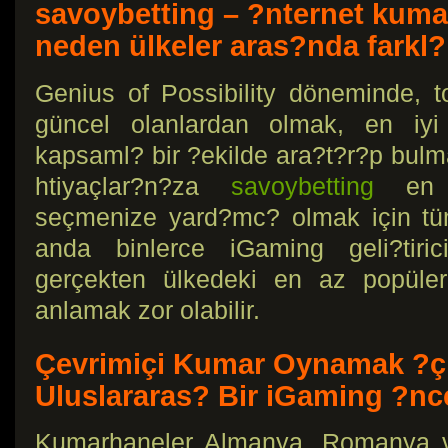
savoybetting – ?nternet kumar
neden ülkeler aras?nda farkl?
Genius of Possibility döneminde, 
güncel olanlardan olmak, en iyi 
kapsaml? bir ?ekilde ara?t?r?p bulm
htiyaçlar?n?za
savoybetting
en u
seçmenize yard?mc? olmak için tüm
anda binlerce iGaming geli?tiric
gerçekten ülkedeki en az popüle
anlamak zor olabilir.
Çevrimiçi Kumar Oynamak ?çin
Uluslararas? Bir iGaming ?nc
Kumarhaneler Almanya, Romanya ve