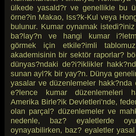
ülkede yasald?r ve genellikle bu ül
örne?in Makao, Iss?k-Kul veya Hong 
bulunur. Kumar oynamak istedi?ini
ba?lay?n ve hangi kumar i?letme
görmek için etkile?imli tablomuz
akademisinin bir sektör raporlar? b
dünyas?ndaki de?i?iklikler hakk?nda 
sunan ayl?k bir yay?n. Dünya geneli
yasalar ve düzenlemeler hakk?nda da
e?lence kumar düzenlemeleri ha
Amerika Birle?ik Devletleri'nde, fede
olan parçal? düzenlemeler ve mahk
nedenle, baz? eyaletlerde oy
oynayabilirken, baz? eyaletler yasal