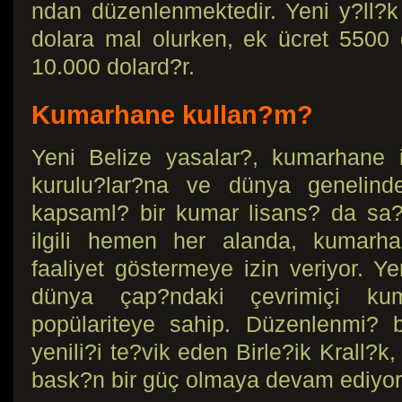
ndan düzenlenmektedir. Yeni y?ll?
dolara mal olurken, ek ücret 5500 d
10.000 dolard?r.
Kumarhane kullan?m?
Yeni Belize yasalar?, kumarhane i
kurulu?lar?na ve dünya genelinde
kapsaml? bir kumar lisans? da sa?
ilgili hemen her alanda, kumarha
faaliyet göstermeye izin veriyor. Y
dünya çap?ndaki çevrimiçi kum
popülariteye sahip. Düzenlenmi? 
yenili?i te?vik eden Birle?ik Krall?
bask?n bir güç olmaya devam ediyor