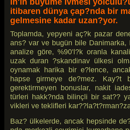
in'in büyüme ivmesi yolculu?
itibaren dünya çap?nda bir m
gelmesine kadar uzan?yor.
Toplamda, yepyeni aç?k pazar den
ans? var ve bugün bile Danimarka,
analize göre, %90'l?k oranla kana
uzak duran ?skandinav ülkesi ol
oynamak harika bir e?lence, anc
hapse girmeye de?mez. Kay?t b
gerektirmeyen bonuslar, nakit iad
türleri hakk?nda bilinçli bir sat?? 
vikleri ve teklifleri kar??la?t?rman
Baz? ülkelerde, ancak hepsinde de?i