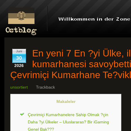
En yeni 7 En ?yi Ülke, il
Juni
30
kumarhanesi savoybetti
2026
Çevrimiçi Kumarhane Te?vikle
unsortiert
Trackback
Makaleler
Çevrimiçi Kumarhanelere Sahip Olmak ?çin
Daha ?yi Ülkeler – Uluslararas? Bir iGaming
Genel Bak???