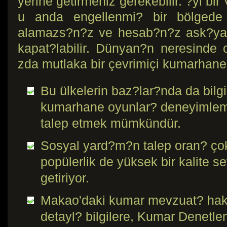
yerine getirmeniz gerekebilir. ?yi b
u anda engellenmi? bir bölgede
alamazs?n?z ve hesab?n?z ask?ya 
kapat?labilir. Dünyan?n neresinde
zda mutlaka bir çevrimiçi kumarhane
Bu ülkelerin baz?lar?nda da bilgil
kumarhane oyunlar? deneyimlemek
talep etmek mümkündür.
Sosyal yard?m?n talep oran? ço
popülerlik de yüksek bir kalite s
getiriyor.
Makao'daki kumar mevzuat? hak
detayl? bilgilere, Kumar Denetl