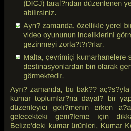
(DICJ) taraf?ndan düzenlenen yet
abilirsiniz.
Ayn? zamanda, özellikle yerel b
video oyununun inceliklerini gör
gezinmeyi zorla?t?r?rlar.
Malta, çevrimiçi kumarhanelere s
destinasyonlardan biri olarak ge
görmektedir.
Ayn? zamanda, bu bak?? aç?s?yla e
kumar toplumlar?na dayal? bir yap?
düzenleyici geli?menin erken a?a
gelecekteki geni?leme için dikk
Belize'deki kumar ürünleri, Kumar K