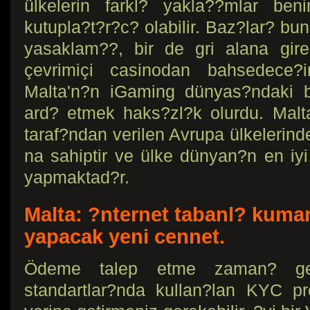
ülkelerin farkl? yakla??mlar be
kutupla?t?r?c? olabilir. Baz?lar? bu
yasaklam??, bir de gri alana gir
çevrimiçi casinodan bahsedece?i
Malta'n?n iGaming dünyas?ndaki b
ard? etmek haks?zl?k olurdu. Mal
taraf?ndan verilen Avrupa ülkelerinde
na sahiptir ve ülke dünyan?n en iyi
yapmaktad?r.
Malta: ?nternet tabanl? kumar
yapacak yeni cennet.
Ödeme talep etme zaman? geldi
standartlar?nda kullan?lan KYC proto