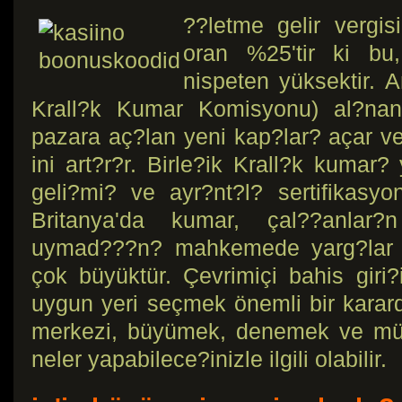
??letme gelir vergi
oran %25'tir ki bu,
nispeten yüksektir. 
Krall?k Kumar Komisyonu) al?nan 
pazara aç?lan yeni kap?lar? açar ve
ini art?r?r. Birle?ik Krall?k kumar?
geli?mi? ve ayr?nt?l? sertifikasy
Britanya'da kumar, çal??anlar
uymad???n? mahkemede yarg?lar v
çok büyüktür. Çevrimiçi bahis giri?
uygun yeri seçmek önemli bir karard
merkezi, büyümek, denemek ve mü?
neler yapabilece?inizle ilgili olabilir.