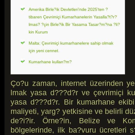
Amerika Birle?ik Devletleri'nde 2025'ten ?
tibaren Çevrimiçi Kumarhanelerin Yasalla?t?r?
lmas? ?çin Birle?ik Bir Yasama Tasar?m?na ?li?
kin Kurum
Malta: Çevrimiçi kumarhanelere sahip olmak
için yeni cennet.
Kumarhane kullan?m?
Ço?u zaman, internet üzerinden ye
lmak yasa d???d?r ve çevrimiçi k
yasa d???d?r. Bir kumarhane ekib
maliyeti, yarg? yetkisine ve belirli d
de?i?ir. Örne?in, Belize ve Ko
bölgelerinde, ilk ba?vuru ücretleri 