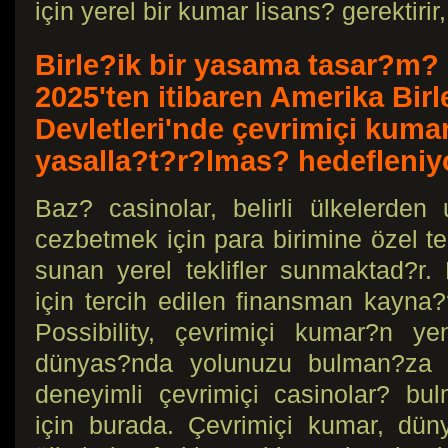
için yerel bir kumar lisans? gerektiri
Birle?ik bir yasama tasar?m?
2025'ten itibaren Amerika Birl
Devletleri'nde çevrimiçi kuma
yasalla?t?r?lmas? hedefleniy
Baz? casinolar, belirli ülkelerden
cezbetmek için para birimine özel tek
sunan yerel teklifler sunmaktad?r
için tercih edilen finansman kayn
Possibility, çevrimiçi kumar?n y
dünyas?nda yolunuzu bulman?za v
deneyimli çevrimiçi casinolar? b
için burada. Çevrimiçi kumar, dün