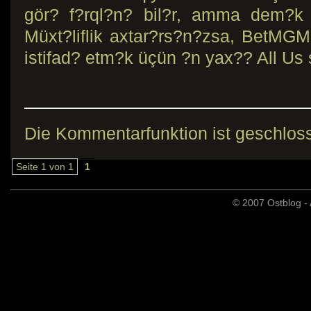
gör? f?rql?n? bil?r, amma dem?k o
Müxt?liflik axtar?rs?n?zsa, BetMG
istifad? etm?k üçün ?n yax?? All Us 
Die Kommentarfunktion ist geschlos
Seite 1 von 1
1
© 2007 Ostblog - 