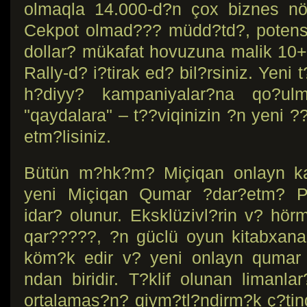
olmaqla 14.000-d?n çox biznes nö
Cekpot olmad??? müdd?td?, potensi
dollar? mükafat hovuzuna malik 10+ 
Rally-d? i?tirak ed? bil?rsiniz. Yeni 
h?diyy? kampaniyalar?na qo?ul
"qaydalara" – t??viqinizin ?n yeni ??
etm?lisiniz.
Bütün m?hk?m? Miçiqan onlayn ka
yeni Miçiqan Qumar ?dar?etm? Pa
idar? olunur. Eksklüzivl?rin v? hör
qar?????, ?n güclü oyun kitabxana
köm?k edir v? yeni onlayn qumar 
ndan biridir. T?klif olunan liman
ortalamas?n? qiym?tl?ndirm?k ç?tind