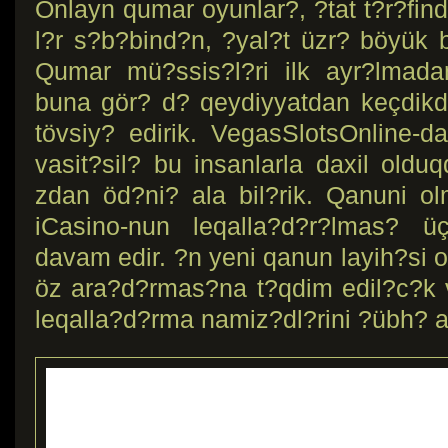
Onlayn qumar oyunlar?, ?tat t?r?fin
l?r s?b?bind?n, ?yal?t üzr? böyük b
Qumar mü?ssis?l?ri ilk ayr?lmada
buna gör? d? qeydiyyatdan keçdikd
tövsiy? edirik. VegasSlotsOnline-da
vasit?sil? bu insanlarla daxil old
zdan öd?ni? ala bil?rik. Qanuni 
iCasino-nun leqalla?d?r?lmas? üç
davam edir. ?n yeni qanun layih?si 
öz ara?d?rmas?na t?qdim edil?c?k 
leqalla?d?rma namiz?dl?rini ?übh? al