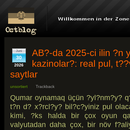
AB?-da 2025-ci ilin ?n 
Juni
30
kazinolar?: real pul, t?
2026
saytlar
unsortiert
Trackback
Qumar oynamaq üçün ?yl?nm?y? q?ra
t?n d? x?rcl?y? bil?c?yiniz pul olac
kimi, ?ks halda bir çox oyun qa
valyutadan daha çox, bir növ f?al