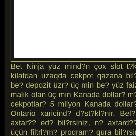
Bet Ninja yüz mind?n çox slot t?k
kilatdan uzaqda cekpot qazana bil?
be? depozit üzr? üç min be? yüz fai
malik olan üç min Kanada dollar? m?
cekpotlar? 5 milyon Kanada dollar
Ontario xaricind? d?st?kl?nir. Bel
axtar?? ed? bil?rsiniz, n? axtar
üçün filtrl?m? proqram? qura bil?rsi