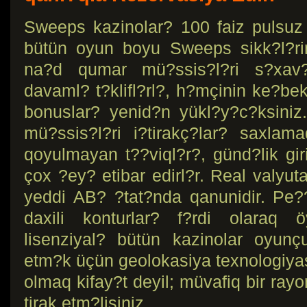
Sweeps kazinolar? 100 faiz pulsuz s
bütün oyun boyu Sweeps sikk?l?ri
na?d qumar mü?ssis?l?ri s?xav?t
davaml? t?klifl?rl?, h?mçinin ke?be
bonuslar? yenid?n yükl?y?c?ksiniz
mü?ssis?l?ri i?tirakç?lar? saxla
qoyulmayan t??viql?r?, günd?lik gi
çox ?ey? etibar edirl?r. Real valyu
yeddi AB? ?tat?nda qanunidir. Pe
daxili konturlar? f?rdi olaraq ö
lisenziyal? bütün kazinolar oyunç
etm?k üçün geolokasiya texnologiyas?
olmaq kifay?t deyil; müvafiq bir ray
tirak etm?lisiniz.