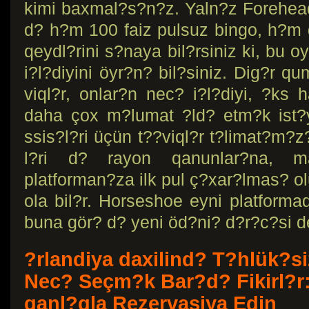
kimi baxmal?s?n?z. Yaln?z Forehe
d? h?m 100 faiz pulsuz bingo, h?m
qeydl?rini s?naya bil?rsiniz ki, bu 
i?l?diyini öyr?n? bil?siniz.
Dig?r qu
viql?r, onlar?n nec? i?l?diyi, ?ks 
daha çox m?lumat ?ld? etm?k ist?
ssis?l?ri üçün t??viql?r t?limat?m?
l?ri d? rayon qanunlar?na, ma
platforman?za ilk pul ç?xar?lmas? o
ola bil?r. Horseshoe eyni platforma
buna gör? d? yeni öd?ni? d?r?c?si de
?rlandiya daxilind? T?hlük?s
Nec? Seçm?k Bar?d? Fikirl?r:
qanl?qla Rezervasiya Edin