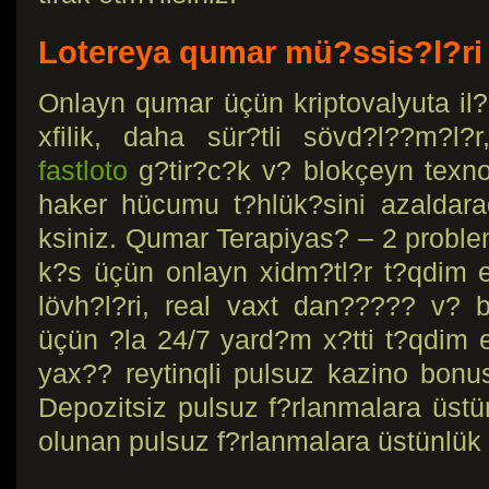
Lotereya qumar mü?ssis?l?ri
Onlayn qumar üçün kriptovalyuta i
xfilik, daha sür?tli sövd?l??m?l
fastloto
g?tir?c?k v? blokçeyn texno
haker hücumu t?hlük?sini azaldara
ksiniz. Qumar Terapiyas? – 2 proble
k?s üçün onlayn xidm?tl?r t?qdim 
lövh?l?ri, real vaxt dan????? v? 
üçün ?la 24/7 yard?m x?tti t?qdim e
yax?? reytinqli pulsuz kazino bonu
Depozitsiz pulsuz f?rlanmalara üstün
olunan pulsuz f?rlanmalara üstünlük 