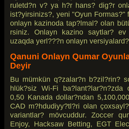
ruletd?n v? ya h?r hans? dig?r o
ist?yirsinizs?, yeni "Oyun Formas?" 
onlayn kazinoda tap?lmal? olan büt
rsiniz. Onlayn kazino saytlar? e
uzaqda yerl???n onlayn versiyalard?
Qanuni Onlayn Qumar Oyunl
Deyir
Bu mümkün q?zalar?n b?zil?rin? 
hlük?siz Wi-Fi ba?lant?lar?n?zda 
0,50 Kanada dollar?ndan 5,100,00
CAD m?hdudiyy?tl?ri olan çoxsayl?
variantlar? mövcuddur. Zoccer qu
Enjoy, Hacksaw Betting, EGT Elec