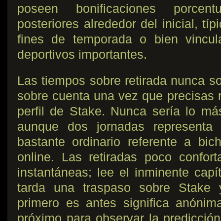
poseen bonificaciones porcent
posteriores alrededor del inicial, tí
fines de temporada o bien vincul
deportivos importantes.
Las tiempos sobre retirada nunca so
sobre cuenta una vez que precisas r
perfil de Stake. Nunca serí­a lo má
aunque dos jornadas representa 
bastante ordinario referente a bic
online. Las retiradas poco confort
instantáneas; lee el inminente capí
tarda una traspaso sobre Stake 
primero es antes significa anóni
próximo para observar la predicción