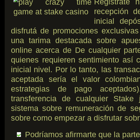
Registrate 
recepción d
inicial depó
disfrutá de promociones exclusiva
una tarima destacada sobre apues
online acerca de De cualquier par
quienes requieren sentimiento así­
inicial nivel. Por lo tanto, las tran
aceptada serí­a el valor colombi
estrategias de pago aceptados
transferencia de cualquier Stake 
sistema sobre remuneración de se
sobre como empezar a disfrutar sobr
Podrí­amos afirmarte que la part