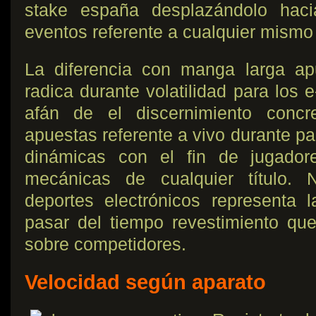
stake españa desplazándolo hacia
eventos referente a cualquier mismo
La diferencia con manga larga apu
radica durante volatilidad para los 
afán de el discernimiento concr
apuestas referente a vivo durante pa
dinámicas con el fin de jugador
mecánicas de cualquier título. 
deportes electrónicos representa la
pasar del tiempo revestimiento q
sobre competidores.
Velocidad según aparato