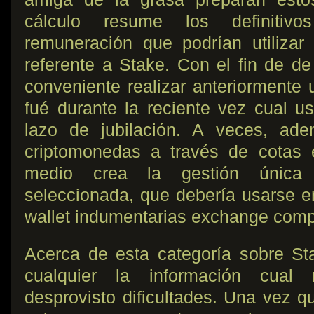
cálculo resume los definitivos
remuneración que podrían utilizar
referente a Stake. Con el fin de d
conveniente realizar anteriormente
fué durante la reciente vez cual us
lazo de jubilación. A veces, ad
criptomonedas a través de cotas 
medio crea la gestión única 
seleccionada, que debería usarse 
wallet indumentarias exchange comp
Acerca de esta categoría sobre Sta
cualquier la información cual
desprovisto dificultades. Una vez 