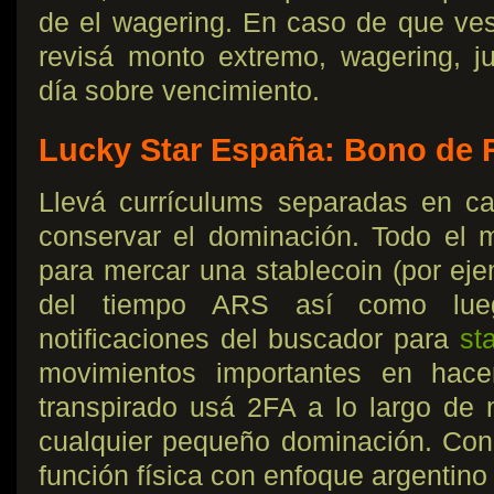
de el wagering. En caso de que ves
revisá monto extremo, wagering, j
día sobre vencimiento.
Lucky Star España: Bono de 
Llevá currículums separadas en c
conservar el dominación. Todo el
para mercar una stablecoin (por ej
del tiempo ARS así­ como lueg
notificaciones del buscador para
st
movimientos importantes en ha
transpirado usá 2FA a lo largo de
cualquier pequeño dominación. Con 
función fí­sica con enfoque argentino 