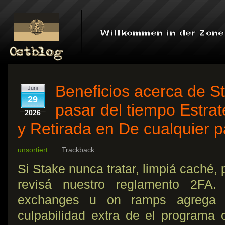
Beneficios acerca de S
Juni
29
pasar del tiempo Estra
2026
y Retirada en De cualquier 
unsortiert
Trackback
Si Stake nunca tratar, limpiá caché,
revisá nuestro reglamento 2FA. 
exchanges u on ramps agrega c
culpabilidad extra de el programa 