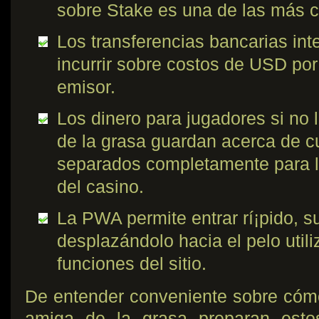
sobre Stake es una de las más c
Los transferencias bancarias int
incurrir sobre costos de USD po
emisor.
Los dinero para jugadores si no
de la grasa guardan acerca de 
separados completamente para l
del casino.
La PWA permite entrar rí¡pido, s
desplazándolo hacia el pelo utili
funciones del sitio.
De entender conveniente sobre cómo
amiga de la grasa preparan esto