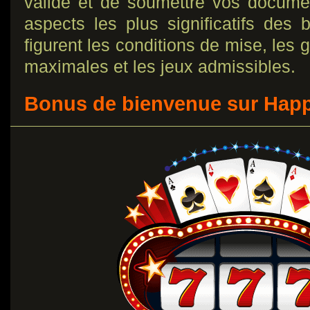
valide et de soumettre vos document
aspects les plus significatifs des
figurent les conditions de mise, les
maximales et les jeux admissibles.
Bonus de bienvenue sur Hap