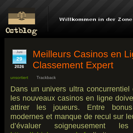
Meilleurs Casinos en L
Juni
29
Classement Expert
2026
unsortiert
Trackback
Dans un univers ultra concurrentie
les nouveaux casinos en ligne doiven
attirer les joueurs. Entre bonus 
modernes et manque de recul sur leur f
d’évaluer soigneusement l