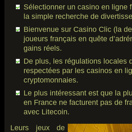
Sélectionner un casino en ligne 
la simple recherche de divertiss
Bienvenue sur Casino Clic (la de
joueurs français en quête d’adréna
gains réels.
De plus, les régulations locales
respectées par les casinos en li
cryptomonnaies.
Le plus intéressant est que la pl
en France ne facturent pas de fra
avec Litecoin.
Leurs jeux de