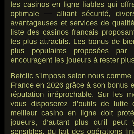
les casinos en ligne fiables qui off
optimale — alliant sécurité, dive
avantageuses et services de quali
liste des casinos français proposa
les plus attractifs. Les bonus de bi
plus populaires proposées par l
encouragent les joueurs à rester plus
Betclic s’impose selon nous comme l
France en 2026 grâce à son bonus e
réputation irréprochable. Sur les m
vous disposerez d’outils de lutte 
meilleur casino en ligne doit pro
joueurs, d’autant plus qu’il peut
sensibles, du fait des opérations fi