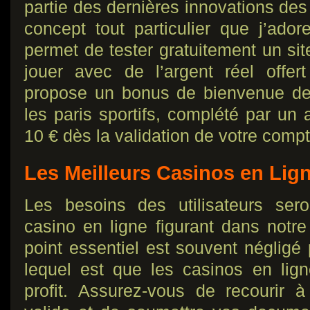
partie des dernières innovations des
concept tout particulier que j’ad
permet de tester gratuitement un sit
jouer avec de l’argent réel offer
propose un bonus de bienvenue de
les paris sportifs, complété par un
10 € dès la validation de votre compt
Les Meilleurs Casinos en Lig
Les besoins des utilisateurs sero
casino en ligne figurant dans notre 
point essentiel est souvent négligé
lequel est que les casinos en lig
profit. Assurez-vous de recourir