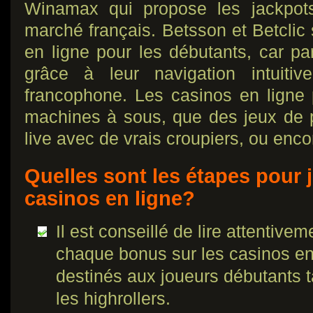
Winamax qui propose les jackpots
marché français. Betsson et Betclic 
en ligne pour les débutants, car pa
grâce à leur navigation intuitiv
francophone. Les casinos en ligne
machines à sous, que des jeux de 
live avec de vrais croupiers, ou enco
Quelles sont les étapes pour 
casinos en ligne?
Il est conseillé de lire attentive
chaque bonus sur les casinos en 
destinés aux joueurs débutants t
les highrollers.