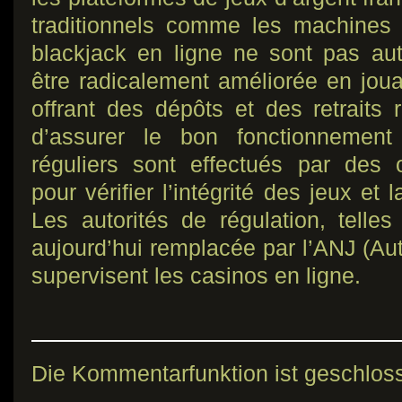
traditionnels comme les machines 
blackjack en ligne ne sont pas aut
être radicalement améliorée en joua
offrant des dépôts et des retraits 
d’assurer le bon fonctionnement
réguliers sont effectués par des
pour vérifier l’intégrité des jeux et
Les autorités de régulation, tell
aujourd’hui remplacée par l’ANJ (Aut
supervisent les casinos en ligne.
Die Kommentarfunktion ist geschlos