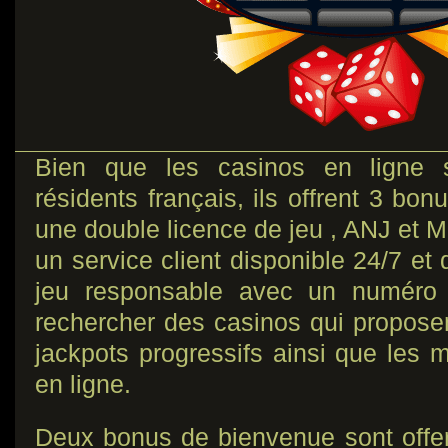
Bien que les casinos en ligne so
résidents français, ils offrent 3 bo
une double licence de jeu , ANJ et M
un service client disponible 24/7 et
jeu responsable avec un numéro v
rechercher des casinos qui propos
jackpots progressifs ainsi que les m
en ligne.
Deux bonus de bienvenue sont offe