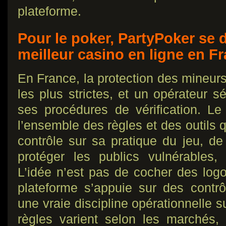
plateforme.
Pour le poker, PartyPoker se
meilleur casino en ligne en F
En France, la protection des mineurs 
les plus strictes, et un opérateur sér
ses procédures de vérification. L
l’ensemble des règles et des outils 
contrôle sur sa pratique du jeu, de 
protéger les publics vulnérables
L’idée n’est pas de cocher des logo
plateforme s’appuie sur des contrô
une vraie discipline opérationnelle s
règles varient selon les marchés,