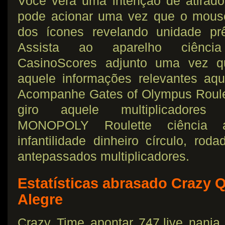
Você verá uma intenção de atirado
pode acionar uma vez que o mous
dos ícones revelando unidade p
Assista ao aparelho ciência
CasinoScores adjunto uma vez qu
aquele informações relevantes aqu
Acompanhe Gates of Olympus Roulett
giro aquele multiplicadores 
MONOPOLY Roulette ciência a
infantilidade dinheiro círculo, rod
antepassados multiplicadores.
Estatísticas abrasado Crazy
Alegre
Crazy Time apontar 747.live nanj