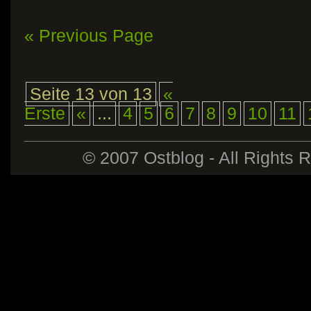
« Previous Page
Seite 13 von 13
«
Erste
«
...
4
5
6
7
8
9
10
11
© 2007 Ostblog - All Rights 