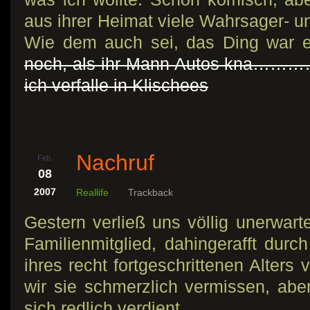
aus ihrer Heimat viele Wahrsager- 
Wie dem auch sei, das Ding war e
noch, als ihr Mann Autos kna…………
ich verfalle in Klischees
Nachruf
Feb.
08
2007
Reallife
Trackback
Gestern verließ uns völlig unerwarte
Familienmitglied, dahingerafft durch
ihres recht fortgeschrittenen Alters
wir sie schmerzlich vermissen, abe
sich redlich verdient.