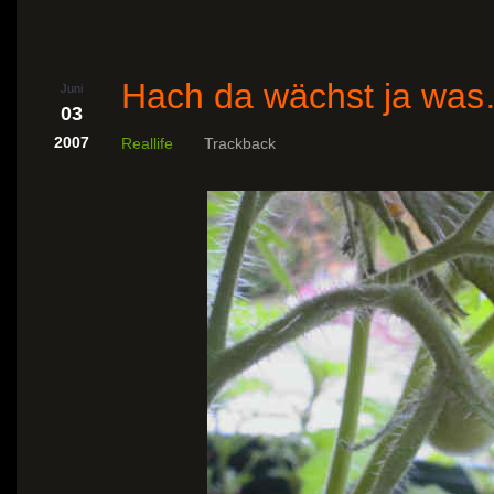
Hach da wächst ja wa
Juni
03
2007
Reallife
Trackback