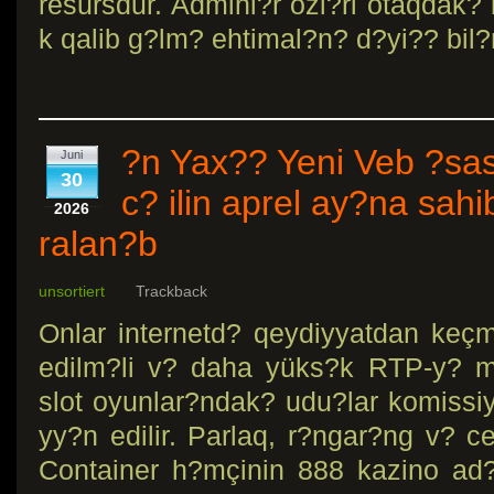
resursdur. Adminl?r özl?ri otaqdak? 
k qalib g?lm? ehtimal?n? d?yi?? bil?
?n Yax?? Yeni Veb ?sas
Juni
30
c? ilin aprel ay?na sah
2026
ralan?b
unsortiert
Trackback
Onlar internetd? qeydiyyatdan keçm
edilm?li v? daha yüks?k RTP-y? ma
slot oyunlar?ndak? udu?lar komiss
yy?n edilir. Parlaq, r?ngar?ng v? c
Container h?mçinin 888 kazino ad?