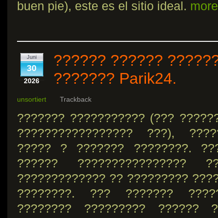
buen pie), este es el sitio ideal.
mor
?????? ?????? ?????
Juni
30
??????? Parik24.
2026
unsortiert
Trackback
??????? ??????????? (??? ?????
????????????????? ???), ????
????? ? ??????? ????????. ??
?????? ???????????????? ?
????????????? ?? ????????? ????
????????. ??? ??????? ????
???????? ????????? ?????? ?