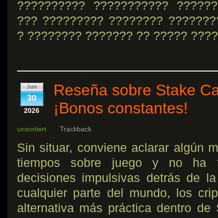
?????????? ??????????? ??????
??? ????????? ???????? ???????
? ???????? ??????? ?? ????? ???
Reseña sobre Stake Ca
Juni
30
¡Bonos constantes!
2026
unsortiert
Trackback
Sin situar, conviene aclarar algún 
tiempos sobre juego y no ha tr
decisiones impulsivas detrás de l
cualquier parte del mundo, los cr
alternativa más práctica dentro de