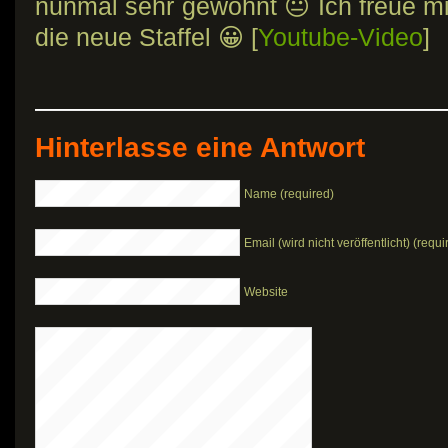
nunmal sehr gewöhnt 😐 Ich freue mi
die neue Staffel 😀 [
Youtube-Video
]
Hinterlasse eine Antwort
Name (required)
Email (wird nicht veröffentlicht) (requi
Website