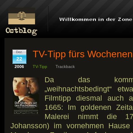
TV-Tipp fürs Wochene
Dez.
22
2006
TV-Tipp
Trackback
Da das kommen
„weihnachtsbedingt“ etwa
Filmtipp diesmal auch 
1665: Im goldenen Zeital
Malerei nimmt die 17-j
Johansson) im vornehmen Hause V