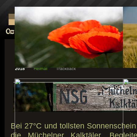
Müchelner Kalktäler
Juni
01
2018
Heimat
Trackback
Bei 27°C und tollsten Sonnenschein 
die Müchelner Kalktäler. Begleit