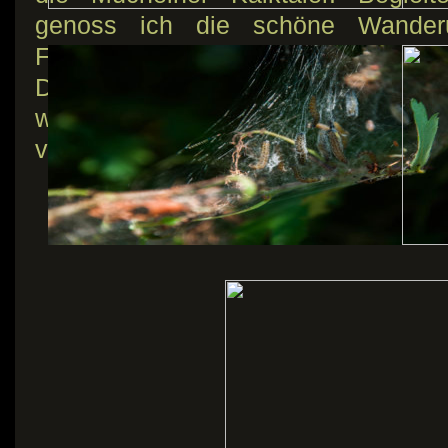
genoss ich die schöne Wanderu
Fleckchen Natur. Da ich mir fes
DSLR wieder öfter einen Platz im 
war sie heute auch mit dabei. Hie
von meiner 12km Runde.