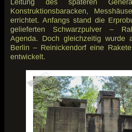
Leitung des späteren Genera
Konstruktionsbaracken, Messhäus
errichtet. Anfangs stand die Erprob
gelieferten Schwarzpulver – Rak
Agenda. Doch gleichzeitig wurde 
Berlin – Reinickendorf eine Rakete 
entwickelt.