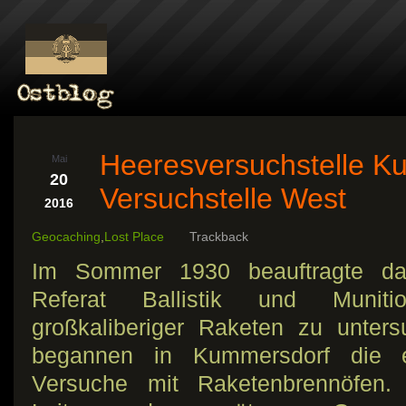
Heeresversuchstelle K
Mai
20
Versuchstelle West
2016
Geocaching
,
Lost Place
Trackback
Im Sommer 1930 beauftragte da
Referat Ballistik und Muniti
großkaliberiger Raketen zu unters
begannen in Kummersdorf die e
Versuche mit Raketenbrennöfen.