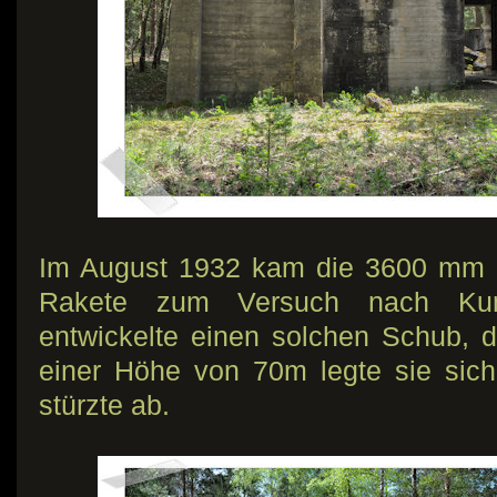
Im August 1932 kam die 3600 mm 
Rakete zum Versuch nach Kum
entwickelte einen solchen Schub, d
einer Höhe von 70m legte sie sic
stürzte ab.