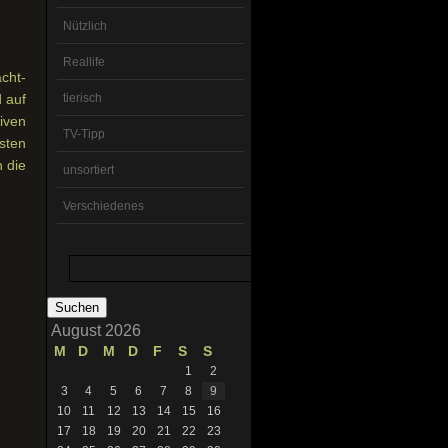
Nützlich
Reallife
cht-
d auf
tierisch
iven
TV-Tipp
sten
 die
unsortiert
Verschiedenes
Suchen
nach:
August 2026
M
D
M
D
F
S
S
1
2
3
4
5
6
7
8
9
10
11
12
13
14
15
16
17
18
19
20
21
22
23