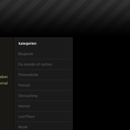
kategorien
Blogwork
Da musste ich lachen
Flimmerkiste
abei
hmal
Freizeit
Geocaching
Heimat
Lost Place
Musik