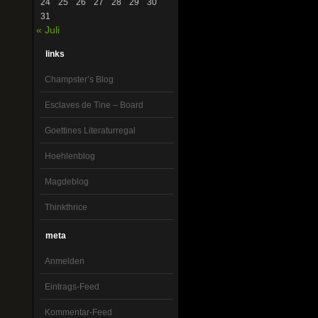
24
25
26
27
28
29
30
31
« Juli
links
Champster’s Blog
Esclaves de Tine – Board
Goettines Literaturregal
Hoehlenblog
Magdeblog
Thinkthrice
meta
Anmelden
Eintrags-Feed
Kommentar-Feed