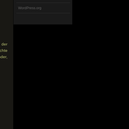
WordPress.org
 der
chte
der,