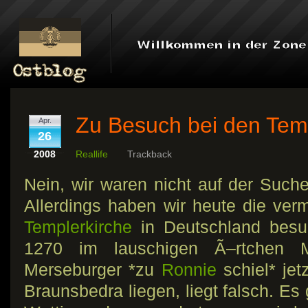
Zu Besuch bei den Tem
Apr.
26
2008
Reallife
Trackback
Nein, wir waren nicht auf der Such
Allerdings haben wir heute die verm
Templerkirche
in Deutschland besuc
1270 im lauschigen Ã–rtchen M
Merseburger *zu
Ronnie
schiel* jet
Braunsbedra liegen, liegt falsch. Es