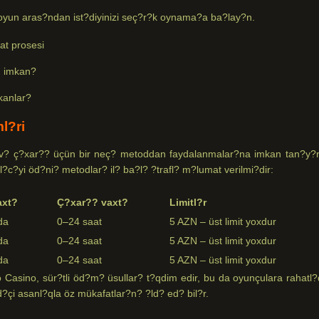
yun aras?ndan ist?diyinizi seç?r?k oynama?a ba?lay?n.
t prosesi
n imkan?
kanlar?
l?ri
i? v? ç?xar?? üçün bir neç? metoddan faydalanmalar?na imkan tan?y?r
il?c?yi öd?ni? metodlar? il? ba?l? ?trafl? m?lumat verilmi?dir:
axt?
Ç?xar?? vaxt?
Limitl?r
da
0–24 saat
5 AZN – üst limit yoxdur
da
0–24 saat
5 AZN – üst limit yoxdur
da
0–24 saat
5 AZN – üst limit yoxdur
Casino, sür?tli öd?m? üsullar? t?qdim edir, bu da oyunçulara rahatl?
fad?çi asanl?qla öz mükafatlar?n? ?ld? ed? bil?r.