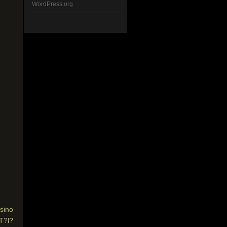
WordPress.org
sino
T?l?