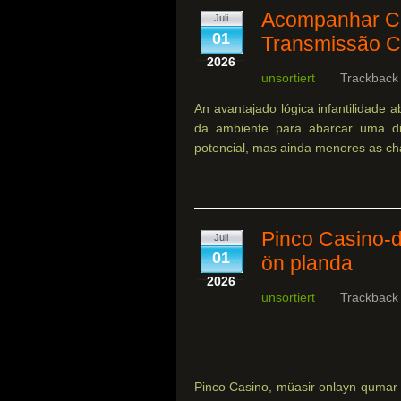
Acompanhar Cra
Juli
01
Transmissão C
2026
unsortiert
Trackback
An avantajado lógica infantilidade
da ambiente para abarcar uma din
potencial, mas ainda menores as cha
Pinco Casino-da
Juli
01
ön planda
2026
unsortiert
Trackback
Pinco Casino, müasir onlayn qumar d