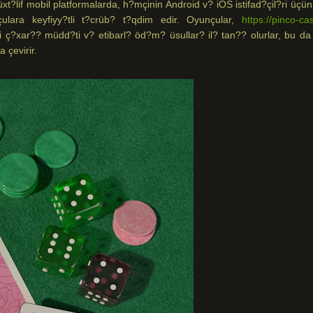
t?lif mobil platformalarda, h?mçinin Android v? iOS istifad?çil?ri üçü
ulara keyfiyy?tli t?crüb? t?qdim edir. Oyunçular,
https://pinco-ca
 ç?xar?? müdd?ti v? etibarl? öd?m? üsullar? il? tan?? olurlar, bu da
 çevirir.