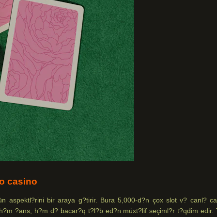
to casino
 aspektl?rini bir araya g?tirir. Bura 5,000-d?n çox slot v? canl? ca
 h?m ?ans, h?m d? bacar?q t?l?b ed?n müxt?lif seçiml?r t?qdim edir. 