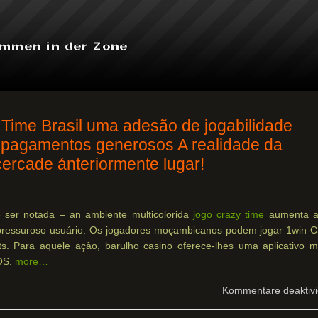
 Time Brasil uma adesão de jogabilidade
 pagamentos generosos A realidade da
ercade ánteriormente lugar!
e ser notada – an ambiente multicolorida
jogo crazy time
aumenta ar
 pressuroso usuário. Os jogadores moçambicanos podem jogar 1win C
. Para aquele açâo, barulho casino oferece-lhes uma aplicativo m
iOS.
more…
Kommentare deaktivi