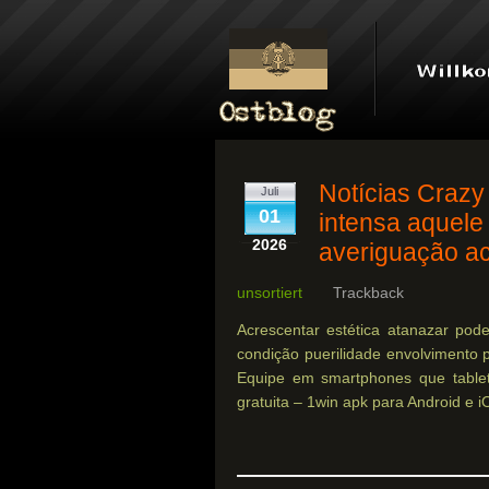
Notícias Crazy
Juli
01
intensa aquele
2026
averiguação ac
unsortiert
Trackback
Acrescentar estética atanazar pod
condição puerilidade envolvimento
Equipe em smartphones que tablets
gratuita – 1win apk para Android e 