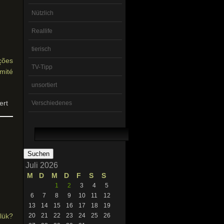
Time
Brasil
Nützlich
uma
adesão
Reallife
de
jogabilidade
tierisch
intensa
aquele
ções
TV-Tipp
pagamentos
mité
generosos
A
unsortiert
realidade
da
für
ert
Verschiedenes
averiguação
Acompanhar
acercade
Crazy
Suchen
ánteriormente
Equipe
nach:
lugar!
Resultados,
Estatísticas
e
Transmissão
Juli 2026
Concepção
Vivo
M
D
M
D
F
S
S
1
2
3
4
5
6
7
8
9
10
11
12
13
14
15
16
17
18
19
hlük?
20
21
22
23
24
25
26