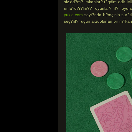
siz öd?m? imkanlar? t?qdim edir. Müx
unla?d?r?lm?? oyunlar? il? oyunç
yukle.com
sayt?nda h?mçinin sür?tli
seç?nl?r üçün arzuolunan bir m?kana