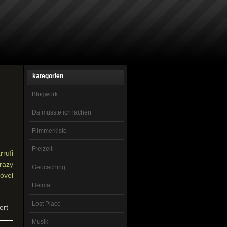
kategorien
Blogwork
Da musste ich lachen
Flimmerkiste
Freizeit
ruíi
razy
Geocaching
óvel
Heimat
Lost Place
für
ert
Notícias
Musik
Crazy