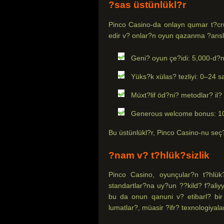
?sas üstünlükl?r
Pinco Casino-da onlayn qumar t?crüb
edir v? onlar?n oyun qazanma ?ansla
Geni? oyun çe?idi: 5,000-d?n
Yüks?k xülas? tezliyi: 0–24 
Müxt?lif öd?ni? metodlar? il?
Generous welcome bonus: 10
Bu üstünlükl?r, Pinco Casino-nu seç?
?nam v? t?hlük?sizlik
Pinco Casino, oyunçular?n t?hlük?
standartlar?na uy?un ??kild? f?aliy
bu da onun qanuni v? etibarl? bir 
lumatlar?, müasir ?ifr? texnologiyala